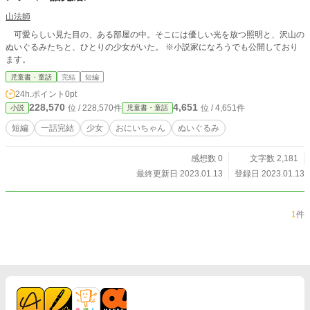
山法師
可愛らしい見た目の、ある部屋の中。そこには優しい光を放つ照明と、沢山の
ぬいぐるみたちと、ひとりの少女がいた。 ※小説家になろうでも公開しており
ます。
児童書・童話
完結
短編
24h.ポイント
0pt
228,570
4,651
位 / 228,570件
位 / 4,651件
小説
児童書・童話
短編
一話完結
少女
おにいちゃん
ぬいぐるみ
感想数 0
文字数 2,181
最終更新日 2023.01.13
登録日 2023.01.13
1
件