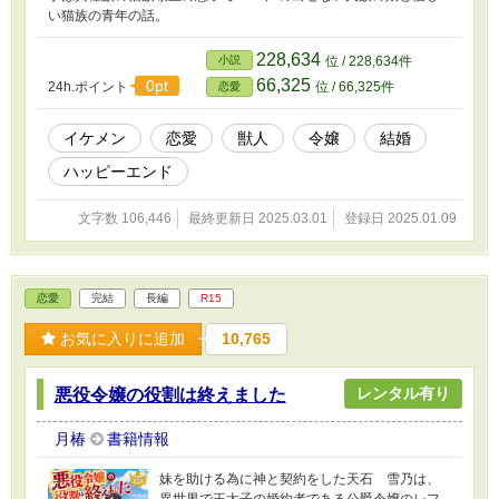
い猫族の青年の話。
228,634
小説
位 / 228,634件
66,325
0pt
24h.ポイント
位 / 66,325件
恋愛
イケメン
恋愛
獣人
令嬢
結婚
ハッピーエンド
文字数 106,446
最終更新日 2025.03.01
登録日 2025.01.09
恋愛
完結
長編
R15
お気に入りに追加
10,765
レンタル有り
悪役令嬢の役割は終えました
月椿
書籍情報
妹を助ける為に神と契約をした天石 雪乃は、
異世界で王太子の婚約者である公爵令嬢のレフ