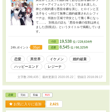
ィーナ＝アイフェルリアとして生まれ直した。
神との契約通り悪役令嬢を演じ、ヒロインと王
太子をくっ付けて無事に婚約破棄されたレフィ
ーナは、何故か王城で侍女として働く事になっ
て……。 別視点の話も「悪役令嬢の役割は終え
ました(別視点)」というタイトルで掲載していま
す。
19,538
小説
位 / 228,634件
8,545
35pt
24h.ポイント
位 / 66,325件
恋愛
恋愛
異世界
イケメン
婚約破棄
ハッピーエンド
レジーナ
文字数 299,435
最終更新日 2020.05.22
登録日 2018.09.17
恋愛
完結
長編
R15
お気に入りに追加
2,621