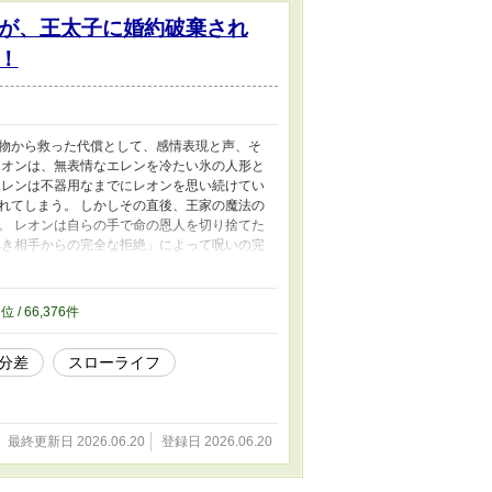
が、王太子に婚約破棄され
！
物から救った代償として、感情表現と声、そ
レオンは、無表情なエレンを冷たい氷の人形と
エレンは不器用なまでにレオンを思い続けてい
れてしまう。 しかしその直後、王家の魔法の
。 レオンは自らの手で命の恩人を切り捨てた
べき相手からの完全な拒絶」によって呪いの完
がる彼をきっぱりと拒絶する。 王都を去った
の光、そして初めて味わう本物の自由が待って
境スローライフ開幕！
4
位 / 66,376件
分差
スローライフ
最終更新日 2026.06.20
登録日 2026.06.20