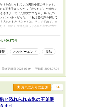
だけを命じられていた男爵令嬢のリネット。
ある王太子ルシルから「役立たず」と婚約を
街をさまよっていた彼女に手を差し伸べたの
レオンハルトだった。 「私は君の声を探して
迎え入れられたリネットは、そこで初めて、自
あり、枯れた大地を蘇らせる真の聖女の力で
ふれんばかりの溺愛を受けるリネット。 一
の危機に瀕していた。 今さらリネットの力に
誰よりも愛する氷の公爵がそれを許すはずも
2
位 / 66,376件
の居場所と永遠の温もりを手に入れるまでの、
破棄
ハッピーエンド
魔法
最終更新日 2026.07.04
登録日 2026.07.04
お気に入りに追加
34
酷と恐れられる氷の王弟殿
きます