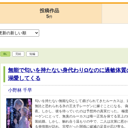
投稿作品
5
件
BL
完結
短編
無能で匂いを持たない身代わりΩなのに過敏体質
溺愛してくる
小野林 千早
匂いを持たない無能なΩとして虐げられてきたルーカスは、
無比と恐れられる氷の王太子レーゲンに嫁ぐことになる。 
夜。しかし、彼を待っていたのは予想外の真実だった。 極
ーゲンにとって、無臭のルーカスは唯一正気を保てる至上の
装結婚。しかし、触れ合う温もりの中で、二人は次第に惹か
る発情期が訪れ、完璧だった関係に破滅の足音が忍び寄る。