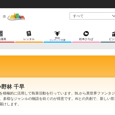
Web
稿漫画
レンタル
絵本ひろば
ビジ
コンテンツ大賞
小野林 千早
Iを積極的に活用して執筆活動を行っています。BLから異世界ファンタ
、多様なジャンルの物語を紡ぐのが得意です。AIとの共創で、新しい世
届けします。