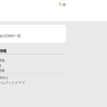
5
件
公式SNS一覧
情報
情報
報
情報
様向け
ームブッククラブ