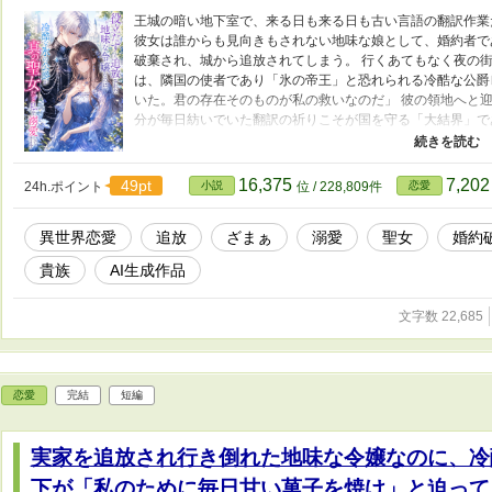
王城の暗い地下室で、来る日も来る日も古い言語の翻訳作業
彼女は誰からも見向きもされない地味な娘として、婚約者で
破棄され、城から追放されてしまう。 行くあてもなく夜の
は、隣国の使者であり「氷の帝王」と恐れられる冷酷な公爵
いた。君の存在そのものが私の救いなのだ」 彼の領地へと
分が毎日紡いでいた翻訳の祈りこそが国を守る「大結界」で
あったことを知る。 光あふれる世界で、レオンハルトからあ
方、真の聖女を追い出してしまった王国は、結界を失い滅亡
気づいた王太子が連れ戻そうと使いを寄越すものの、彼女を
16,375
7,20
49pt
24h.ポイント
小説
位 / 228,809件
恋愛
なく――。 これは、愛を知らなかった不遇の令嬢が、最高
甘く幸せな奇跡の物語。
異世界恋愛
追放
ざまぁ
溺愛
聖女
婚約
貴族
AI生成作品
文字数 22,685
恋愛
完結
短編
実家を追放され行き倒れた地味な令嬢なのに、冷
下が「私のために毎日甘い菓子を焼け」と迫って