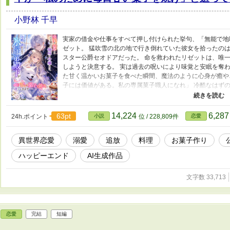
小野林 千早
実家の借金や仕事をすべて押し付けられた挙句、「無能で地
ゼット。 猛吹雪の北の地で行き倒れていた彼女を拾ったの
スター公爵セオドアだった。 命を救われたリゼットは、唯
しようと決意する。 実は過去の呪いにより味覚と安眠を奪
た甘く温かいお菓子を食べた瞬間、魔法のように心身が癒や
子には価値がある。私の専属菓子職人になれ」 冷酷なはずの
しいスイーツを通して、凍りついていた二人の心が少しずつ
っていく。 すべてを奪われた地味な令嬢が、最高の幸せを
14,224
6,28
63pt
24h.ポイント
小説
位 / 228,809件
恋愛
異世界恋愛
溺愛
追放
料理
お菓子作り
ハッピーエンド
AI生成作品
文字数 33,713
恋愛
完結
短編