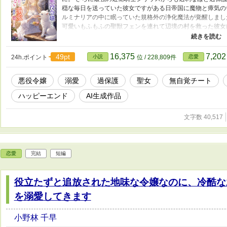
穏な毎日を送っていた彼女ですがある日帝国に魔物と瘴気の
ルミナリアの中に眠っていた規格外の浄化魔法が覚醒しまし
可愛いもふもふの聖獣フェンを連れて辺境の村を救った彼女
から求婚状が殺到しますが過保護なお父様と騎士様が許すは
がら光を放つストレスフリーな王道ファンタジー開幕です。
16,375
7,20
49pt
24h.ポイント
小説
位 / 228,809件
恋愛
悪役令嬢
溺愛
過保護
聖女
無自覚チート
ハッピーエンド
AI生成作品
文字数 40,517
恋愛
完結
短編
役立たずと追放された地味な令嬢なのに、冷酷な
を溺愛してきます
小野林 千早