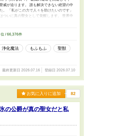
脅威が迫ります。 誰も解決できない絶望の中
た。 「私がこの力で人々を助けたいのです」
はついに真の聖女として覚醒します。 世界中
ずもなく。 無自覚チートな令嬢が溺愛されな
2
位 / 66,376件
浄化魔法
もふもふ
聖獣
最終更新日 2026.07.16
登録日 2026.07.10
お気に入りに追加
82
氷の公爵が真の聖女だと私