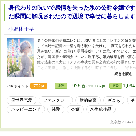
身代わりの呪いで感情を失った氷の公爵令嬢です
た瞬間に解呪されたので辺境で幸せに暮らします
小野林 千早
名門公爵家の令嬢エレンは、幼い頃に王太子レオンの命を魔
して当時の記憶の一部を奪う呪いを受けた。 真実を忘れた
忌み嫌い、新たに現れた男爵令嬢リアナに惹かれていく。 
たが、建国祭の舞踏会でついに理不尽な婚約破棄を言い渡さ
鏡が過去の真実とリアナの卑劣な罠を全貴族の前で暴き出す
ことに絶望し、激しく後悔するが、時すでに遅し。 「守る
了条件が満たされ、感情と声を取り戻したエレンは、泣きす
エレンは辺境の領地へ。 そこには温かい領民たちと、太陽
いた。 自分を取り戻した元・氷の令嬢が歩む、心温まる辺
1,926
1,09
752pt
24h.ポイント
小説
位 / 228,809件
恋愛
異世界恋愛
ファンタジー
婚約破棄
ざまぁ
身
ハッピーエンド
純愛
令嬢
AI生成作品
文字数 21,447