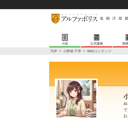
小説
公式漫画
投
TOP
>
小野林 千早
>
Webコンテンツ
A
で
お