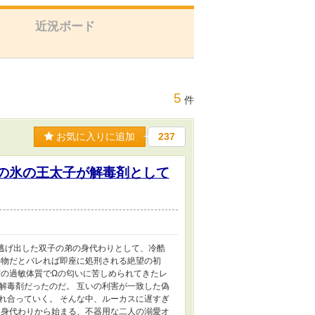
近況ボード
5
件
お気に入りに追加
237
の氷の王太子が解毒剤として
逃げ出した双子の弟の身代わりとして、冷酷
偽物だとバレれば即座に処刑される絶望の初
度の過敏体質でΩの匂いに苦しめられてきたレ
解毒剤だったのだ。 互いの利害が一致した偽
れ合っていく。 そんな中、ルーカスに遅すぎ
 身代わりから始まる、不器用な二人の溺愛オ