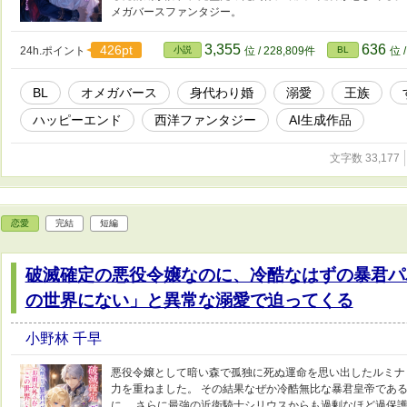
メガバースファンタジー。
3,355
636
426pt
24h.ポイント
小説
位 / 228,809件
BL
位 
BL
オメガバース
身代わり婚
溺愛
王族
ハッピーエンド
西洋ファンタジー
AI生成作品
文字数 33,177
恋愛
完結
短編
破滅確定の悪役令嬢なのに、冷酷なはずの暴君パ
の世界にない」と異常な溺愛で迫ってくる
小野林 千早
悪役令嬢として暗い森で孤独に死ぬ運命を思い出したルミナ
力を重ねました。 その結果なぜか冷酷無比な暴君皇帝であ
に。 さらに最強の近衛騎士シリウスからも過剰なほど過保護