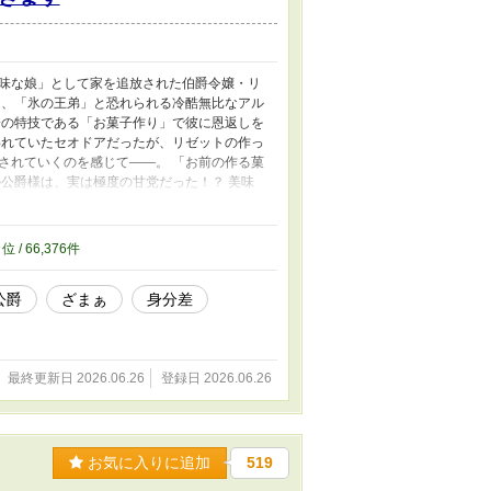
味な娘」として家を追放された伯爵令嬢・リ
は、「氷の王弟」と恐れられる冷酷無比なアル
一の特技である「お菓子作り」で彼に恩返しを
われていたセオドアだったが、リゼットの作っ
されていくのを感じて——。 「お前の作る菓
公爵様は、実は極度の甘党だった！？ 美味
溶け合い、やがて極甘の溺愛ライフへと変わ
掴むまでの甘く温かいシンデレラストーリー！
7
位 / 66,376件
公爵
ざまぁ
身分差
最終更新日 2026.06.26
登録日 2026.06.26
お気に入りに追加
519