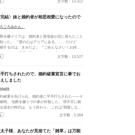
文字数：13,312
編
や我慢へ気づく。 「ここに居ていい」 その一言
ら始まった新しい暮らし。 白湯を沸かし、小さな
変へ気づき、人を支え続けるエルディナ。 そんな
〈完結〉妹と婚約者が相思相愛になったので
女を今度は支えたいと願う辺境伯。 傷ついた二人
少しずつ心を通わせていく、優しく温かな辺境スロ
ろごろみかん。
ライフ恋愛。
爵令嬢メリアは、婚約者と異母妹が恋に落ちたこと
。 『僕の心はアリアにある。……だけど、
婚するのは、きみだよ』 『ごめんなさい！お姉
！』 悲恋に酔ったふたりに巻き込まれたメ
文字数：10,527
編
アだったが、彼女は異母妹の幸せのために一肌脱ぐ
とにした。
平手打ちされたので、婚約破棄宣言に拳でお
答えしました
egumi
約破棄を告げられ、婚約者に平手打ちされた——そ
爵令嬢イヴの拳が炸裂した。 理不尽に耐
る淑女の時代は、もう終わり。 これは“我慢しない
嬢”が、これまでの常識を覆す話。
文字数：5,384
編
王太子様、あなたが見捨てた「雑草」は万能