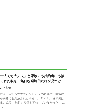
「一人でも大丈夫」と家族にも婚約者にも捨
てられた私を、無口な辺境伯だけが見つけて
くれました
力本願寺
君は一人でも大丈夫だから」 その言葉で、家族に
婚約者にも見放された令嬢エルディナ。 嫁ぎ先は
境。 歓迎も愛情も期待していなかった。 そ
でも無口な辺境伯ラウレンは、誰よりも先に彼女の