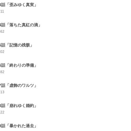
3話「歪みゆく真実」
411
4話「落ちた真紅の滴」
362
5話「記憶の残骸」
402
6話「終わりの準備」
382
7話「虚飾のワルツ」
413
8話「崩れゆく婚約」
522
9話「暴かれた過去」