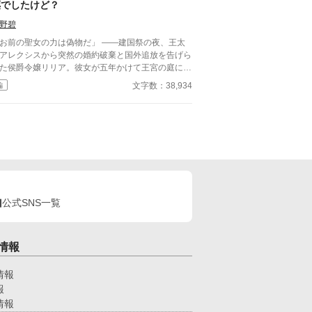
薬でしたけど？
野碧
お前の聖女の力は偽物だ」 ――建国祭の夜、王太
アレクシスから突然の婚約破棄と国外追放を告げら
た侯爵令嬢リリア。彼女が五年かけて王宮の庭に育
た希少薬草は、「雑草」と嘲笑されたまま捨て置か
文字数：38,934
編
た。 辿り着いた隣国の小さな街ミントン。リ
アは小さな薬草茶カフェを開く。咳の止まらぬ少
、眠れぬ仕立屋、毒を盛られた老公爵――訪れる
々を、彼女の淹れる一杯が静かに癒していく。
がてカフェを訪れた若き辺境伯ジークハルトは、
女の真の力を見抜き、そっと想いを寄せ始める。一
、聖女を失った王国では王族が次々と原因不明の不
に陥り始め――。
公式SNS一覧
情報
情報
報
情報