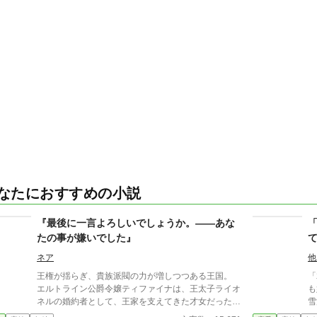
なたにおすすめの小説
『最後に一言よろしいでしょうか。――あな
たの事が嫌いでした』
ネア
他
王権が揺らぎ、貴族派閥の力が増しつつある王国。
「
エルトライン公爵令嬢ティファイナは、王太子ライオ
も
ネルの婚約者として、王家を支えてきた才女だった。
雪深い辺
けれど、春の舞踏会の夜。 大勢の貴族が見守る中、
れ