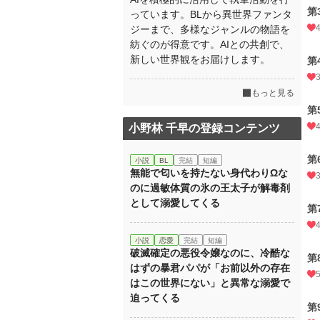
第
っています。BLから異世界ファンタ
ジーまで、多様なジャンルの物語を
紡ぐのが得意です。AIとの共創で、
新しい世界観をお届けします。
第
もっと見る
第
小野林 千早の登録コンテンツ
第
小説
BL
完結
短編
無能で匂いを持たない身代わりΩな
のに過敏体質の氷の王太子が解毒剤
として溺愛してくる
第
小説
恋愛
完結
短編
破滅確定の悪役令嬢なのに、冷酷な
第
はずの暴君パパが「お前以外の存在
はこの世界にない」と異常な溺愛で
迫ってくる
第