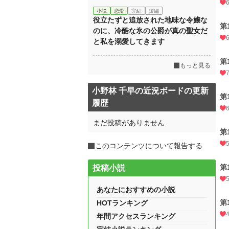
小説
恋愛
完結
短編
役立たずと追放された地味な令嬢な
第
のに、冷酷な氷の公爵が真の聖女だ
と私を溺愛してきます
第
もっと見る
小野林 千早の近況ボードの更新
第
履歴
まだ投稿がありません
第
このコンテンツについて報告する
第
投稿小説
あなたにおすすめの小説
第
HOTランキング
年間アクセスランキング