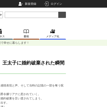
新規登録
ログイン
ネス
書籍
メディア化
境で幸せに暮らします！
、王太子に婚約破棄された瞬間
、感情表現と声、そして当時の記憶の一部を奪う呪
男爵令嬢リアナに惹かれていく。
な婚約破棄を言い渡されてしまう。
き出す。