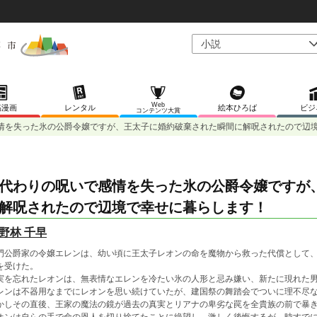
Web
稿漫画
レンタル
絵本ひろば
ビジ
コンテンツ大賞
情を失った氷の公爵令嬢ですが、王太子に婚約破棄された瞬間に解呪されたので辺
代わりの呪いで感情を失った氷の公爵令嬢ですが
解呪されたので辺境で幸せに暮らします！
野林 千早
門公爵家の令嬢エレンは、幼い頃に王太子レオンの命を魔物から救った代償として
を受けた。
実を忘れたレオンは、無表情なエレンを冷たい氷の人形と忌み嫌い、新たに現れた
レンは不器用なまでにレオンを思い続けていたが、建国祭の舞踏会でついに理不尽
かしその直後、王家の魔法の鏡が過去の真実とリアナの卑劣な罠を全貴族の前で暴