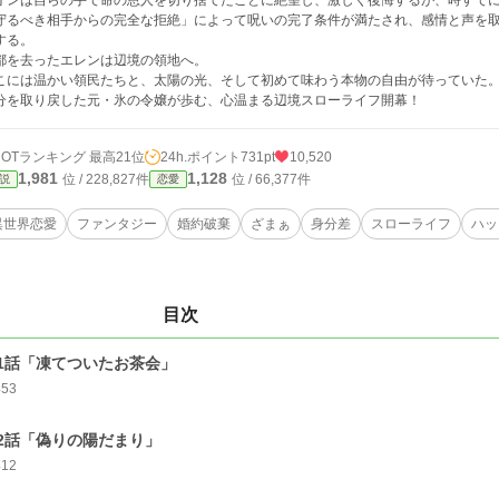
オンは自らの手で命の恩人を切り捨てたことに絶望し、激しく後悔するが、時すで
守るべき相手からの完全な拒絶」によって呪いの完了条件が満たされ、感情と声を
する。
都を去ったエレンは辺境の領地へ。
こには温かい領民たちと、太陽の光、そして初めて味わう本物の自由が待っていた
分を取り戻した元・氷の令嬢が歩む、心温まる辺境スローライフ開幕！
HOTランキング 最高21位
24h.ポイント
731pt
10,520
1,981
1,128
位 / 228,827件
位 / 66,377件
説
恋愛
異世界恋愛
ファンタジー
婚約破棄
ざまぁ
身分差
スローライフ
ハッ
目次
1話「凍てついたお茶会」
453
2話「偽りの陽だまり」
412