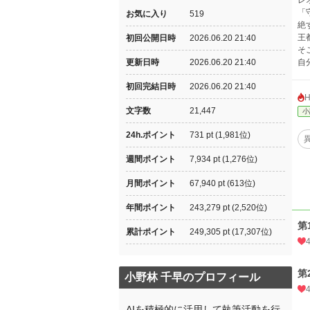
レ
「
お気に入り
519
絶
王
初回公開日時
2026.06.20 21:40
そ
更新日時
2026.06.20 21:40
自
初回完結日時
2026.06.20 21:40
文字数
21,447
小
24h.ポイント
731 pt (1,981位)
週間ポイント
7,934 pt (1,276位)
月間ポイント
67,940 pt (613位)
年間ポイント
243,279 pt (2,520位)
第
累計ポイント
249,305 pt (17,307位)
第
小野林 千早のプロフィール
AIを積極的に活用して執筆活動を行