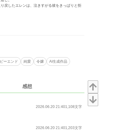
に遅し。
取り戻したエレンは、泣きすがる彼をきっぱりと拒
。
ピーエンド
純愛
令嬢
AI生成作品
感想
2026.06.20 21:40
1,108文字
2026.06.20 21:40
1,203文字