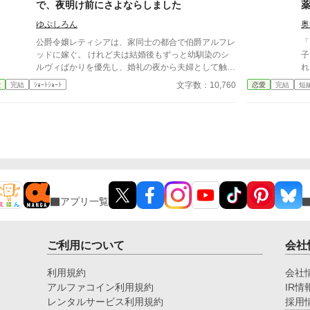
で、夜明け前にさよならしました
指先を取ると、さっきはめたばかりの指輪を抜き取っ
た。十年待ち続けた指輪は、彼の手のひらの上で冷た
ゆぷしろん
奥
く光っていた。 「この指輪、瑠奈の手にあったほう
公爵令嬢レティシアは、家同士の都合で伯爵アルフレ
「
が似合うと思う」 私は手を引き戻し、信じられな
ッドに嫁ぐ。 けれど夫は結婚後もずっと幼馴染のシ
子
い思いで彼を見た。 「どういう意味？ 瑠奈と結婚
ルヴィばかりを優先し、婚礼の夜から夫婦として触れ
れ
するつもりなの？」 景人は目を伏せ、指輪の縁を
合おうともしなかった。名ばかりの妻として伯爵家を
て
文字数：10,760
愛
完結
ｼｮｰﾄｼｮｰﾄ
恋愛
完結
短
指先でなぞった。まるで、たいしたことではない問い
支え、領地経営まで立て直しても、彼にとってレティ
れ
を少し考えているだけのようだった。 「そこまでじ
シアは“都合のいい伯爵夫人”でしかない。 やがて結婚
リ
ゃない。ただ、会えない時間が長くなると、どうして
一周年の夜、アルフレッドが自分を手放す気はない一
年
も瑠奈のことを考えるんだ」 その瞬間、私は自分
方で、幼馴染を屋敷に迎え入れようとしている会話を
人
がどうやってあのタワーマンションを出たのかさえ覚
聞いてしまったレティシアは、ついに決意する。 ―
や
えていない。
―もう、この結婚には見切りをつけよう。 夜明け
彼
前、彼女は離縁の準備を整え、伯爵邸を出奔。 身を
方
寄せた北の港町で薬舗を手伝いながら、自分の力で生
調
きる穏やかな日々を手に入れていく。そこで出会った
アプリ一覧
のは、身分ではなく一人の女性として彼女を尊重して
くれる青年医師ノアだった。 一方、都合よく尽くし
てくれる妻を失ったアルフレッドは、ようやく自分が
何を失ったのかを思い知ることになる。 幼馴染ばか
ご利用について
会社
りを優先する婚約者との白い結婚に終止符を打ち、傷
ついた公爵令嬢が新天地で本当の幸せを掴む、離縁か
利用規約
会社
ら始まる逆転ラブストーリー。
アルファコイン利用規約
IR情
レンタルサービス利用規約
採用