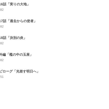
16話「実りの大地」
482
17話「過去からの使者」
582
18話「決別の炎」
582
外編「檻の中の玉座」
582
ピローグ「光差す明日へ」
651