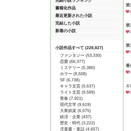
完結小説ランキング
第
書籍化作品
最近更新された小説
完結した小説
第
新着の小説
第
小説作品すべて (228,827)
ファンタジー (53,330)
恋愛 (66,377)
番
ミステリー (5,380)
ホラー (8,508)
SF (6,738)
エ
キャラ文芸 (5,637)
ライト文芸 (9,589)
青春 (7,921)
現代文学 (9,619)
大衆娯楽 (6,075)
経済・企業 (437)
歴史・時代 (3,222)
児童書・童話 (4,657)