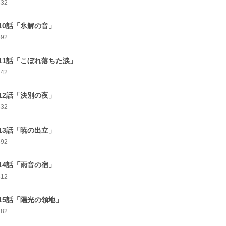
632
10話「氷解の音」
692
11話「こぼれ落ちた涙」
742
12話「決別の夜」
632
13話「暁の出立」
592
14話「雨音の宿」
512
15話「陽光の領地」
482