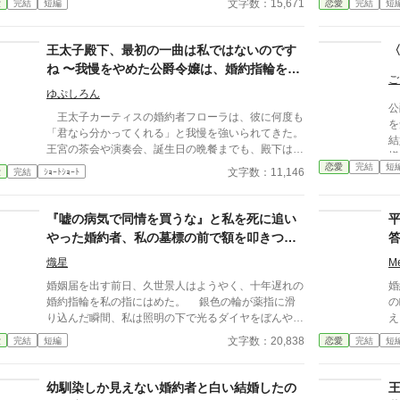
文字数：15,671
愛
完結
短編
恋愛
完結
短
ライオネルは誰もが耳を疑う宣言をする。 婚約者と
疲れ
して尽くしてきた日々。 積み重ねてきた失望。 そし
か
て、ずっと口にしなかった本音。 これは、王太子に
異
王太子殿下、最初の一曲は私ではないのです
選ばれなかった令嬢が、最後に一言だけ告げる物語。
彼
ね 〜我慢をやめた公爵令嬢は、婚約指輪をお
全6話、当日中に完結予定です。
が
ご
返しいたします〜
ー
ゆぷしろん
公
王太子カーティスの婚約者フローラは、彼に何度も
を知った
「君なら分かってくれる」と我慢を強いられてきた。
結
王宮の茶会や演奏会、誕生日の晩餐までも、殿下は王
様……！
弟の落胤であるサビーナを優先し、フローラの傷を見
恋愛
完結
短
リ
文字数：11,146
愛
完結
ｼｮｰﾄｼｮｰﾄ
ようとしない。ついに生誕舞踏会の最初の一曲まで奪
こ
われた彼女は、周囲の視線にさらされながらも笑顔の
裏で限界を迎え、婚約解消を決意する。 翌日、王
『嘘の病気で同情を買うな』と私を死に追い
妃の前でこれまでの扱いを訴えると、サビーナもまた
やった婚約者、私の墓標の前で額を叩きつ
殿下の都合のよい言葉に利用されていたと判明。カー
け、血の涙を流して号泣する大破滅！
ティスは自分の甘えと無責任さを認めきれず、国王は
熾星
M
婚約解消と王太子活動の停止を命じる。 フローラ
婚姻届を出す前日、久世景人はようやく、十年遅れの
婚
は誰かの都合に合わせ続ける人生をやめ、自分の心を
婚約指輪を私の指にはめた。 銀色の輪が薬指に滑
の瞬間。 伯
優先する穏やかな日々を取り戻す。そして、彼女を一
り込んだ瞬間、私は照明の下で光るダイヤをぼんやり
え
人の人として尊重するルシアンの手を取り、初めて自
見つめた。長く続いた待ち時間が、やっと終わったよ
令
文字数：20,838
愛
完結
短編
恋愛
完結
短
ら望んだ新たな未来へ歩み出していく。
うな気がした。けれど次の瞬間、彼は私の手を見下ろ
し、まるで似合わない品物を評するように静かな声で
言った。 「正直、澪の手ってあまりきれいじゃない
幼馴染しか見えない婚約者と白い結婚したの
よな」 私は言葉を失った。 景人はそのまま私の