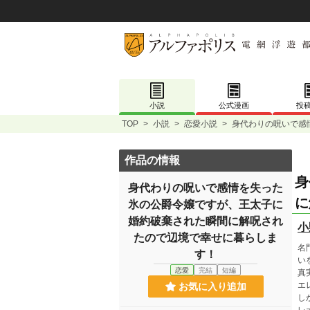
小説
公式漫画
投
TOP
>
小説
>
恋愛小説
>
身代わりの呪いで感
作品の情報
身
身代わりの呪いで感情を失った
に
氷の公爵令嬢ですが、王太子に
婚約破棄された瞬間に解呪され
小
たので辺境で幸せに暮らしま
名
す！
い
恋愛
完結
短編
真
エ
お気に入り追加
し