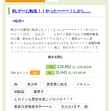
BLゲーに転生！！やったーーー！しかし......
∞輪廻∞
BLゲーの悪役に転生した！！！よっしゃーーーー！！！やったー
ーー！！ けど、、なんで、、、 ヒロイン含めてなんで攻略対象達
から俺、好かれてるんだ？！？ ヒロイン！！ 通常ルートに戻
れ！！！ ちゃんとヒロインもヒロイン(？)しろーー！！！ 攻略対象
も！ ヒロインに行っとけ！！！ 俺は、観ｾ(ゴホッ！！ゴホッ！ゴ
ホゴホｯ！！ 俺はエロのスチルを見てグフグフ言うのが好きなんだ
よぉーー！！！(￣^￣゜) 誰かーーー！！へるぷみぃー！！！ こ
の、悪役令息 無自覚・天然！！
228,862
小説
位 / 228,862件
31,441
0pt
24h.ポイント
位 / 31,441件
BL
BL
美少年
異世界に転生
イケメン
幼馴染
腐男子
ヒロインも悪役令息にメロメロ？！？
鼻血注意報発令中〜〜⚠️
主人公×王子....他