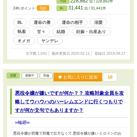
228,862
小説
位 / 228,862件
31,441
0pt
24h.ポイント
位 / 31,441件
BL
BL
運命の番
運命の相手
溺愛
執着
甘々
結婚
妊娠・出産あり
オメガ
ヤンデレ
文字数 1,041
最終更新日 2020.02.11
登録日 2019.09.27
恋愛
連載中
長編
お気に入りに追加
10
悪役令嬢が嫌いですが何か？？ 攻略対象全員を攻
略してウハウハのハーレムエンドに行くつもりで
すが何か文句でもありますか？
∞輪廻∞
悪役令嬢が邪魔で邪魔で仕方なくて 悪役令嬢が嫌い ヒロインのお