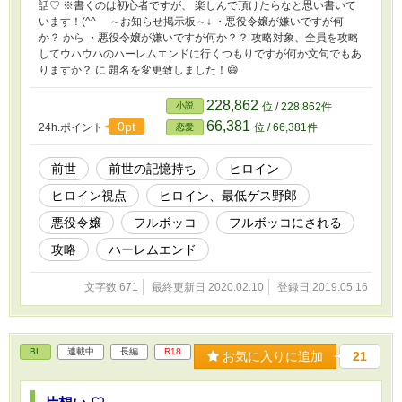
話♡ ※書くのは初心者ですが、 楽しんで頂けたらなと思い書いて
います！(^^ゝ ～お知らせ掲示板～↓ ・悪役令嬢が嫌いですが何
か？ から ・悪役令嬢が嫌いですが何か？？ 攻略対象、全員を攻略
してウハウハのハーレムエンドに行くつもりですが何か文句でもあ
りますか？ に 題名を変更致しました！😄
228,862
小説
位 / 228,862件
66,381
0pt
24h.ポイント
位 / 66,381件
恋愛
前世
前世の記憶持ち
ヒロイン
ヒロイン視点
ヒロイン、最低ゲス野郎
悪役令嬢
フルボッコ
フルボッコにされる
攻略
ハーレムエンド
文字数 671
最終更新日 2020.02.10
登録日 2019.05.16
BL
連載中
長編
R18
お気に入りに追加
21