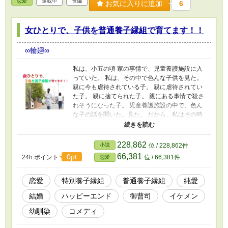
恋愛
連載中
長編
お気に入りに追加
6
女ひとりで、子供を普通養子縁組で育てます！！
∞輪廻∞
私は、小五の頃 家の事情で、児童養護施設に入
っていた。 私は、その中で色んな子供を見た。
親に今も虐待されている子。 親に虐待されてい
た子。 親に捨てられた子。 親にある事情で殺さ
れそうになった子。 児童養護施設の中で、色ん
な子の話を聞いた。見た。 だから、私はその時
から何かが私の中で変わった。 絶対に大人にな
ったら、こういう子達を 少しでも救う。救って
やるんだ。と この、物語は 少しでも養子縁組の
228,862
小説
位 / 228,862件
事を知ってもらえばと思い。 書くことに致しま
66,381
0pt
24h.ポイント
位 / 66,381件
恋愛
した。 実際に、このお話の中に私が児童養護施
設に入ったことも含めております。。 児童養護
施設には、本当にこんなことを言ったら失礼に
恋愛
特別養子縁組
普通養子縁組
純愛
当たるかもしれませんが 本当に何かのお話の中
結婚
ハッピーエンド
御曹司
イケメン
の物語のような 子達がいっぱい居ました。 正
直、今ままで母親や父親に甘やかされて育った
幼馴染
コメディ
私には衝撃的なお話でした。 気絶するまで、親
に殴られている子も 居たり、親に殺されたかけ