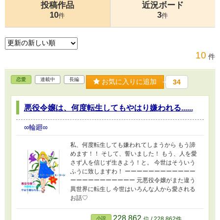
投稿作品
近況ボード
10
3
件
件
10
件
恋愛
連載中
長編
お気に入りに追加
34
悪役令嬢は、何度転生してもやはり嫌われる......
∞輪廻∞
私、何度転生しても嫌われてしまうから もう諦
めます！！ そして、誓いました！ もう、人を愛
さず人を信じず生きよう！と。 今世はそういう
ふうに致しますわ！ ーーーーーーーーーーーー
ーーーーーーーーーーー 元悪役令嬢がまた違う
異世界に転生し 今世はいろんな人から愛される
お話♡
228,862
小説
位 / 228,862件