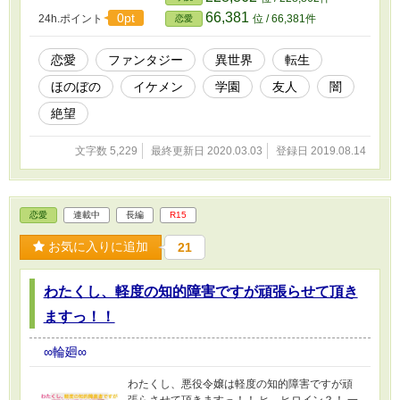
66,381
0pt
24h.ポイント
位 / 66,381件
恋愛
恋愛
ファンタジー
異世界
転生
ほのぼの
イケメン
学園
友人
闇
絶望
文字数 5,229
最終更新日 2020.03.03
登録日 2019.08.14
恋愛
連載中
長編
R15
お気に入りに追加
21
わたくし、軽度の知的障害ですが頑張らせて頂き
ますっ！！
∞輪廻∞
わたくし、悪役令嬢は軽度の知的障害ですが頑