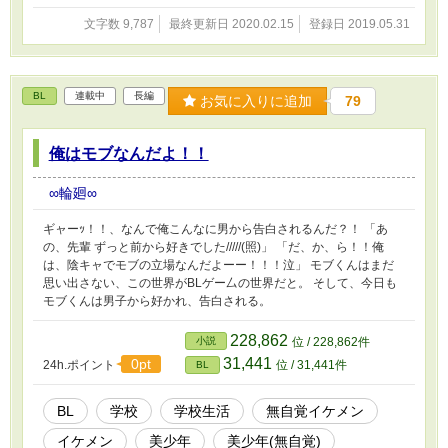
文字数 9,787
最終更新日 2020.02.15
登録日 2019.05.31
BL
連載中
長編
お気に入りに追加
79
俺はモブなんだよ！！
∞輪廻∞
ギャーｯ！！、なんで俺こんなに男から告白されるんだ？！ 「あ
の、先輩 ずっと前から好きでした/////(照)」 「だ、か、ら！！俺
は、陰キャでモブの立場なんだよーー！！！泣」 モブくんはまだ
思い出さない、この世界がBLゲー厶の世界だと。 そして、今日も
モブくんは男子から好かれ、告白される。
228,862
小説
位 / 228,862件
31,441
0pt
24h.ポイント
位 / 31,441件
BL
BL
学校
学校生活
無自覚イケメン
イケメン
美少年
美少年(無自覚)