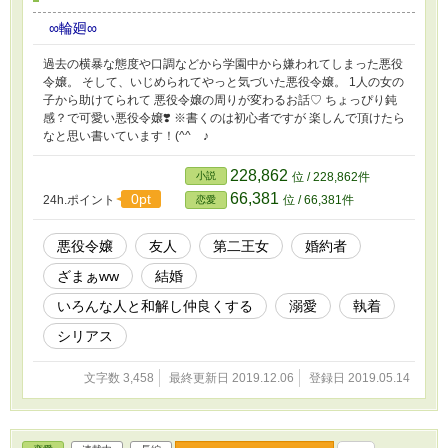
∞輪廻∞
過去の横暴な態度や口調などから学園中から嫌われてしまった悪役
令嬢。 そして、いじめられてやっと気づいた悪役令嬢。 1人の女の
子から助けてられて 悪役令嬢の周りが変わるお話♡ ちょっぴり鈍
感？で可愛い悪役令嬢❣️ ※書くのは初心者ですが 楽しんで頂けたら
なと思い書いています！(^^ゝ♪
228,862
小説
位 / 228,862件
66,381
0pt
24h.ポイント
位 / 66,381件
恋愛
悪役令嬢
友人
第二王女
婚約者
ざまぁww
結婚
いろんな人と和解し仲良くする
溺愛
執着
シリアス
文字数 3,458
最終更新日 2019.12.06
登録日 2019.05.14