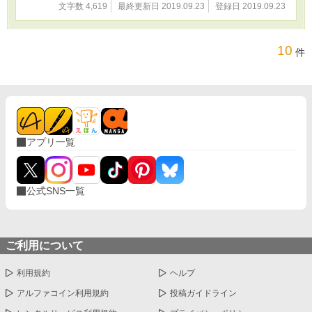
文字数 4,619
最終更新日 2019.09.23
登録日 2019.09.23
ていた子も そして、やはり家庭相談所を通して
児童養護施設に来て、その子は今も親に虐待を
受けていたり、、 本当に実際に、生で子供達の
声、 心の声を聞きました。 どうか、このお話は
10
件
生半可なお気持ちで お読みにならないでくださ
い。 そして、こういう系のお話が嫌な方は 左に
曲がって帰ってください。 よろしくお願いしま
す(_ _*)(_ _*)
アプリ一覧
公式SNS一覧
ご利用について
利用規約
ヘルプ
アルファコイン利用規約
投稿ガイドライン