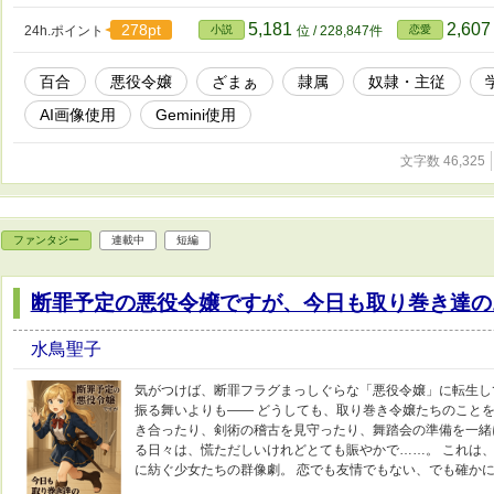
5,181
2,60
278pt
24h.ポイント
小説
位 / 228,847件
恋愛
百合
悪役令嬢
ざまぁ
隷属
奴隷・主従
AI画像使用
Gemini使用
文字数 46,325
ファンタジー
連載中
短編
断罪予定の悪役令嬢ですが、今日も取り巻き達の
水鳥聖子
気がつけば、断罪フラグまっしぐらな「悪役令嬢」に転生し
振る舞いよりも―― どうしても、取り巻き令嬢たちのことを
き合ったり、剣術の稽古を見守ったり、舞踏会の準備を一緒
る日々は、慌ただしいけれどとても賑やかで……。 これは
に紡ぐ少女たちの群像劇。 恋でも友情でもない、でも確か