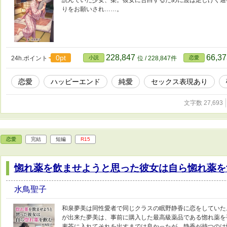
読んでいた少女、栞。彼女に告白するために渡は足しげく通
りをお願いされ……。
228,847
66,3
0pt
24h.ポイント
小説
位 / 228,847件
恋愛
恋愛
ハッピーエンド
純愛
セックス表現あり
文字数 27,693
恋愛
完結
短編
R15
惚れ薬を飲ませようと思った彼女は自ら惚れ薬を
水鳥聖子
和泉夢美は同性愛者で同じクラスの眠野静香に恋をしていた
が出来た夢美は、事前に購入した最高級薬品である惚れ薬を
麦茶に入れてそれを出すまでは良かったが、静香が持つのは