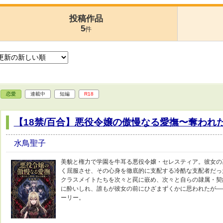
投稿作品
5
件
恋愛
連載中
短編
R18
【18禁/百合】悪役令嬢の傲慢なる愛撫〜奪われ
水鳥聖子
美貌と権力で学園を牛耳る悪役令嬢・セレスティア。彼女の
く屈服させ、その心身を徹底的に支配する冷酷な支配者だっ
クラスメイトたちを次々と罠に嵌め、次々と自らの隷属・契
に酔いしれ、誰もが彼女の前にひざまずくかに思われたが―
ーリー。