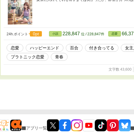
228,847
66,3
0pt
24h.ポイント
小説
位 / 228,847件
恋愛
恋愛
ハッピーエンド
百合
付き合ってる
女主
プラトニック恋愛
青春
文字数 43,600
アプリ一覧