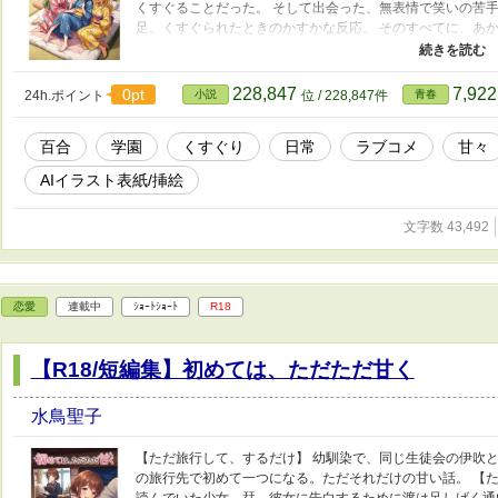
くすぐることだった。 そして出会った、無表情で笑いの苦手
足。くすぐられたときのかすかな反応。 そのすべてに、あか
わせるたび、縮まっていくふたりの距離。 だがこの時のあか
る側”になった時、どんな顔をすることになるのか―― そし
「狙い」に触れることになるなんて。
228,847
7,92
0pt
24h.ポイント
小説
位 / 228,847件
青春
百合
学園
くすぐり
日常
ラブコメ
甘々
AIイラスト表紙/挿絵
文字数 43,492
恋愛
連載中
ｼｮｰﾄｼｮｰﾄ
R18
【R18/短編集】初めては、ただただ甘く
水鳥聖子
【ただ旅行して、するだけ】 幼馴染で、同じ生徒会の伊吹
の旅行先で初めて一つになる。ただそれだけの甘い話。 【た