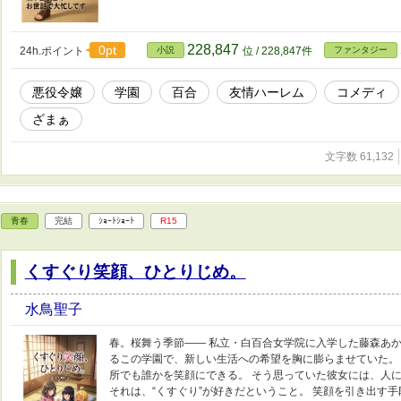
228,847
0pt
24h.ポイント
小説
位 / 228,847件
ファンタジー
悪役令嬢
学園
百合
友情ハーレム
コメディ
ざまぁ
文字数 61,132
青春
完結
ｼｮｰﾄｼｮｰﾄ
R15
くすぐり笑顔、ひとりじめ。
水鳥聖子
春。桜舞う季節―― 私立・白百合女学院に入学した藤森あかね
るこの学園で、新しい生活への希望を胸に膨らませていた。
所でも誰かを笑顔にできる。 そう思っていた彼女には、人に
それは、“くすぐり”が好きだということ。 笑顔を引き出す