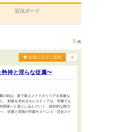
近況ボード
5
件
お気に入りに追加
1
た矜持と淫らな従属〜
裏の顔は、家で新人メイドのリリアを容赦な
た。 刺激を求めるセレスティアは、学園でも
約関係へと落とし込んでいく。絶対的な権力
―。 狂愛と背徳の学園サスペンス・百合スト