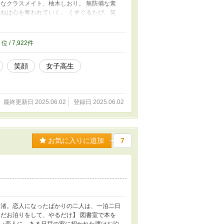
なクラスメイト、柚木しおり。 無防備な素
ねは心を奪われていく。 くすぐるたび、笑
ねはまだ知らなかった。 自分が“くすぐられ
て、無垢な笑顔の奥に隠された、しおりの
2
位 / 7,922件
笑顔
女子高生
最終更新日 2025.06.02
登録日 2025.06.02
お気に入りに追加
7
と渚。恋人になったばかりの二人は、一泊二日
だお泊りをして、やるだけ】 図書室で本を