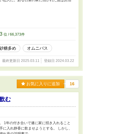
い恋人に。ある日栞の家に招かれた渡はお泊
73
位 / 66,373件
砂糖多め
オムニバス
最終更新日 2025.03.11
登録日 2024.03.22
お気に入りに追加
16
飲む
。 1年の付き合いで遂に家に招き入れること
手に入れ静香に飲ませようとする。 しかし、
惚れ薬の説明書で……。