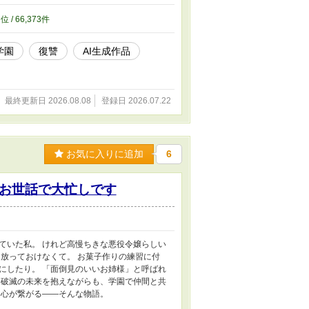
7
位 / 66,373件
学園
復讐
AI生成作品
最終更新日 2026.08.08
登録日 2026.07.22
お気に入りに追加
6
お世話で大忙しです
ていた私。 けれど高慢ちきな悪役令嬢らしい
放っておけなくて。 お菓子作りの練習に付
にしたり。 「面倒見のいいお姉様」と呼ばれ
、破滅の未来を抱えながらも、学園で仲間と共
に心が繋がる――そんな物語。