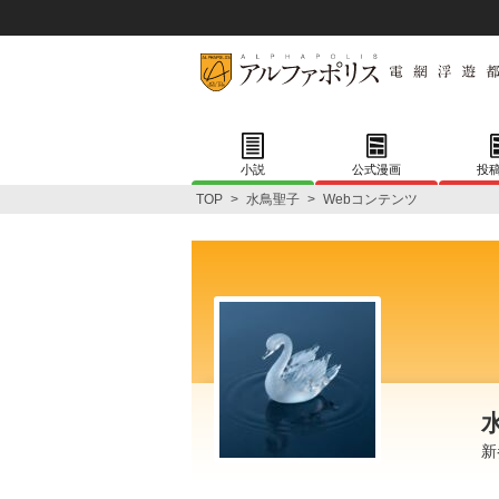
小説
公式漫画
投
TOP
>
水鳥聖子
>
Webコンテンツ
新