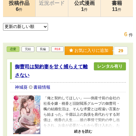
投稿作品
近況ボード
公式漫画
書籍
6
1
11
件
件
件
6
件
恋愛
完結
長編
R18
お気に入りに追加
29
レンタル有り
御曹司は契約妻を甘く捕らえて離
さない
神城葵
書籍情報
「俺と契約してほしい」――倒産寸前の会社の
社長令嬢・桃香と旧財閥系グループの御曹司・
楓の結婚生活は、そんな求愛とは程遠い言葉か
ら始まった。十億以上の負債を肩代わりする対
価は、桃香の人生……彼の事情で契約の申し出
をされ、お金が必要だったから受け入れた、た
だそれだけの関係。そんな利害の一致から結ば