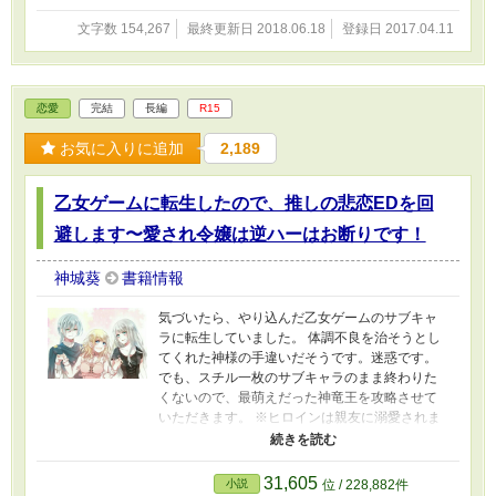
文字数 154,267
最終更新日 2018.06.18
登録日 2017.04.11
恋愛
完結
長編
R15
お気に入りに追加
2,189
乙女ゲームに転生したので、推しの悲恋EDを回
避します〜愛され令嬢は逆ハーはお断りです！
神城葵
書籍情報
気づいたら、やり込んだ乙女ゲームのサブキャ
ラに転生していました。 体調不良を治そうとし
てくれた神様の手違いだそうです。迷惑です。
でも、スチル一枚のサブキャラのまま終わりた
くないので、最萌えだった神竜王を攻略させて
いただきます。 ※ヒロインは親友に溺愛されま
す。ＧＬではないですが、お嫌いな方はご注意
下さい。 ※完結しました。ありがとうございま
した！ ※改題しましたが、改稿はしていませ
31,605
小説
位 / 228,882件