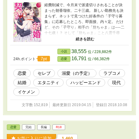
経費削減で、今月末で派遣切りされることが決
まった朝香瑠依、二十三歳。 新しい勤務先も決
まらず、ネットで見つけた好条件の「子守り募
集」に応募したところ、即面接、内々定。 だけ
ど、その「子守り」相手の「坊ちゃま」は──二
十七歳！？ そして「坊ちゃま」こと八雲千尋
は、互いの利益の為にと契約結婚を提案してき
て──
38,555
小説
位 / 228,882件
16,791
7pt
24h.ポイント
位 / 66,382件
恋愛
恋愛
セレブ
溺愛（の予定）
ラブコメ
結婚
エタニティ
ハッピーエンド
現代
イケメン
文字数 152,819
最終更新日 2019.04.15
登録日 2018.10.08
恋愛
完結
長編
R18
お気に入りに追加
1,460