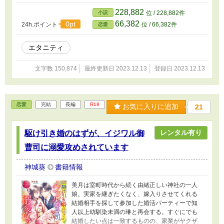
れた二人はぶつかり合いながらもお互いを理解
し合い、夫婦として絆を深めていく。ところが
228,882
小説
位 / 228,882件
資産家との結婚が決まった姉が、自分の身代わ
66,382
0pt
24h.ポイント
位 / 66,382件
恋愛
りにした桃香を自由にしようと離婚を持ちかけ
たことで、桃香はいつしか本当に楓を愛してい
ると気づいて――!? 拗らせ御曹司と天然社長令
エタニティ
嬢の契約から始まる本気ラブ！
文字数 150,874
最終更新日 2023.12.13
登録日 2023.12.13
恋愛
完結
長編
R18
お気に入りに追加
21
レンタル有り
駆け引き婚のはずが、イジワル御
曹司に溺愛攻めされています
神城葵
書籍情報
美月は室町時代から続く由緒正しい神社の一人
娘。実家を継ぎたくなく、嫁入りさせてくれる
結婚相手を探して参加した婚活パーティーで知
人以上幼馴染未満の琳と再会する。すぐにでも
結婚したい点は一致するものの、家業がヤクザ