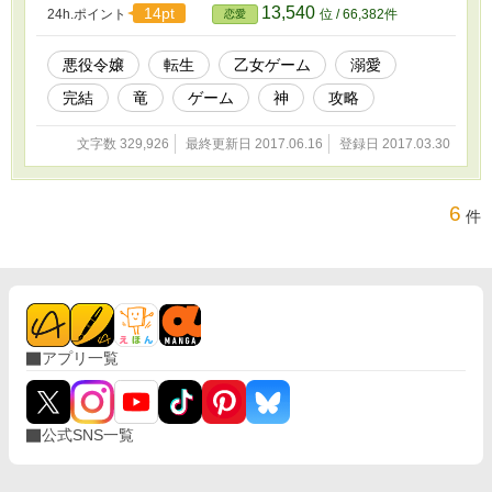
ん。誤字は気づいたら直します。 表紙イラスト
13,540
14pt
24h.ポイント
位 / 66,382件
恋愛
はのの様に依頼しました。
悪役令嬢
転生
乙女ゲーム
溺愛
完結
竜
ゲーム
神
攻略
文字数 329,926
最終更新日 2017.06.16
登録日 2017.03.30
6
件
アプリ一覧
公式SNS一覧