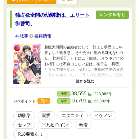
レンタル有り
独占欲全開の幼馴染は、エリート
御曹司。
神城葵
書籍情報
超巨大財閥の後継者にして、顔よし学歴よし年
収よしの鷹条忍。 その会社に勤める冴えないＯ
Ｌ、七瀬桜子。ともに二十四歳。 オツキアイの
お相手には不自由しない忍は、桜子を「初恋」
と言って憚らない。 それは、鷹条家当主の父の
一言から始まった。 「作られた初恋なんて認め
ない！」な桜子が、ひたすら懐いて甘えてくる
忍に絆されるまでのお話
38,555
小説
位 / 228,882件
16,791
7pt
24h.ポイント
位 / 66,382件
恋愛
幼馴染
溺愛
エタニティ
イケメン
セレブ
平凡ヒロイン
執着
R18要素あり