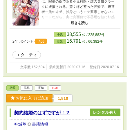
は、院長の孫である小児科医・環の専属クラー
クに抜擢される。驚くほど整った容姿で、経営
者一族の末弟、独身というモテ要素しかないエ
リートながら、実は真面目で不器用な彼に好感
を持つ舞桜だけど……ひょんなことから、彼と
お試し交際することになって!? 別人のように溺
愛してくる色気駄々漏れイケメンに、恋愛感情
38,555
小説
位 / 228,882件
に疎い舞桜も翻弄されっぱなし。しかも「交際
16,791
7pt
24h.ポイント
位 / 66,382件
恋愛
するなら結婚前提」という環のせいで、永遠の
愛までノンストップ？ 無自覚で手探りな、と
びきりの甘恋！
エタニティ
文字数 152,604
最終更新日 2020.07.16
登録日 2020.07.16
恋愛
完結
長編
R18
お気に入りに追加
1,810
レンタル有り
契約結婚のはずですが！？
神城葵
書籍情報