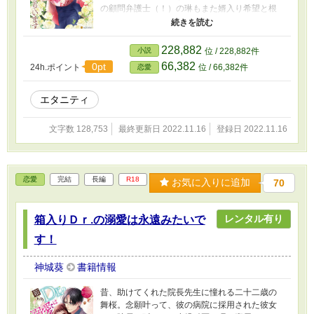
の顧問弁護士（！）の琳もまた婿入り希望と根
本的な部分が折り合わない。それでも互いに後
がない二人は、先に相手を好きになったほうが
従う条件で一年後の結婚を決める。あの手この
228,882
小説
位 / 228,882件
手で琳を恋に落とそうと画策する美月だが、琳
66,382
0pt
24h.ポイント
位 / 66,382件
恋愛
の思いがけない溺愛攻めに身も心も奪われてし
まい――!? ウブな令嬢と策士なエリート弁護士
の極甘ラブ攻防戦！
エタニティ
文字数 128,753
最終更新日 2022.11.16
登録日 2022.11.16
恋愛
完結
長編
R18
お気に入りに追加
70
レンタル有り
箱入りＤｒ.の溺愛は永遠みたいで
す！
神城葵
書籍情報
昔、助けてくれた院長先生に憧れる二十二歳の
舞桜。念願叶って、彼の病院に採用された彼女