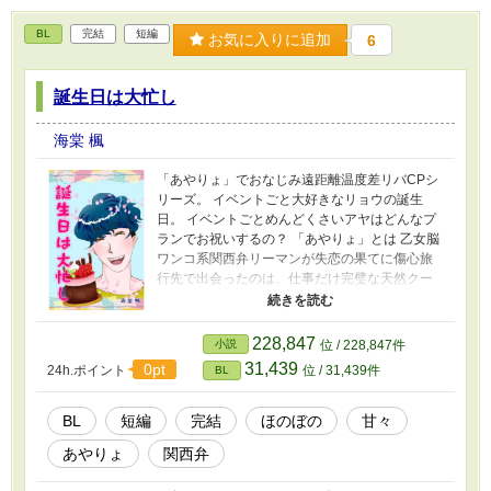
精。 美少年食いのゲイ。バリタチ。
BL
完結
短編
お気に入りに追加
6
誕生日は大忙し
海棠 楓
「あやりょ」でおなじみ遠距離温度差リバCPシ
リーズ。 イベントごと大好きなリョウの誕生
日。 イベントごとめんどくさいアヤはどんなプ
ランでお祝いするの？ 「あやりょ」とは 乙女脳
ワンコ系関西弁リーマンが失恋の果てに傷心旅
行先で出会ったのは、仕事だけ完璧な天然クー
デレホテルマン。 互いに全く好みじゃない、恋
に落ちるはずのない二人がなぜか惹かれ合って
しまい前途多難！ いい年した性格真逆なバリタ
228,847
小説
位 / 228,847件
チ同士の、どうにもかみ合わないハードモード
31,439
0pt
24h.ポイント
位 / 31,439件
BL
で下手くそな恋模様。 椚田涼司（クヌギダリョ
ウジ） 175センチ65キロ30歳 9月20日生まれ乙
女座Ａ型 ごくごく普通のサラリーマン。 イケメ
BL
短編
完結
ほのぼの
甘々
ン、スタイル良し、人当たり良し。 当然モテる
あやりょ
関西弁
がゲイでバリタチ。 佐倉文明（サクラアヤメ）
175センチ62キロ38歳 2月18日生まれ水瓶座AB