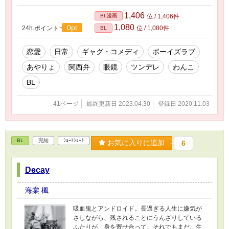
育ちも大阪。 ベッタベタの恋愛気質。 スパダリ
属性だったはずだが佐倉に対してだけはなぜか
1,406
BL漫画
位 / 1,406件
発動しない。 佐倉文明（アヤ） 38歳爬虫類顔に
1,080
0pt
24h.ポイント
位 / 1,080件
BL
メガネのリゾートホテル副支配人。 仕事は完璧
だが私生活は適当、無気力無反応。 出不精・筆
不精・恋愛不精。 アルファポリス内にあるあや
恋愛
日常
ギャグ・コメディ
ボーイズラブ
りょの小説
あやりょ
関西弁
眼鏡
ツンデレ
わんこ
https://www.alphapolis.co.jp/novel/376601623/5
68443093
BL
https://www.alphapolis.co.jp/novel/376601623/1
59539971
41ページ
最終更新日 2023.04.30
登録日 2020.11.03
https://www.alphapolis.co.jp/novel/376601623/1
34529310
https://www.alphapolis.co.jp/novel/376601623/3
58502436
BL
完結
ｼｮｰﾄｼｮｰﾄ
お気に入りに追加
6
Decay
海棠 楓
吸血鬼とアンドロイド。長過ぎる人生に嫌気が
さしながら、残されることにうんざりしている
ふたりが、身を寄せ合って、それでもまだ、生