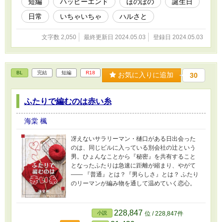
短編
ハッピーエンド
ほのぼの
誕生日
日常
いちゃいちゃ
ハルさと
文字数 2,050
最終更新日 2024.05.03
登録日 2024.05.03
BL
完結
短編
R18
お気に入りに追加
30
ふたりで編むのは赤い糸
海棠 楓
冴えないサラリーマン・樋口がある日出会った
のは、同じビルに入っている別会社の辻という
男。ひょんなことから『秘密』を共有すること
となったふたりは急速に距離が縮まり、やがて
―― 『普通』とは？『男らしさ』とは？ ふたり
のリーマンが編み物を通して温めていく恋心。
228,847
小説
位 / 228,847件