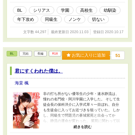
余って病弱な体で家を出た真司を救ってくれた
美青年に囲われ、彼が働く男性向けホストクラ
BL
シリアス
学園
高校生
幼馴染
ブ に置いてもらうことになり、いろいろな人と
年下攻め
同級生
ノンケ
切ない
出会い、いろいろな経験をするが、結局真司は
晃司への想いを断ち切れていなかった…。 表
紙：葉月めいこ様
文字数 44,297
最終更新日 2020.11.03
登録日 2020.10.17
BL
完結
長編
R18
お気に入りに追加
51
君にすくわれた僕は。
海棠 楓
非の打ち所がない優等生の少年・速水静流は、
憧れの名門校・阿川学園に入学した。 そして生
徒会長の保科洋介に入学式草々一目ぼれ、自分
も生徒会に入ってお近づきを狙っていた。 しか
し、同級生で問題児の蒼城紫苑と出会ってか
ら、静流の運命が変わった。 紫苑に関わって以
来、ろくなことがない。めがねは割られる、生
徒会にいられなくなる。何よりショックだった