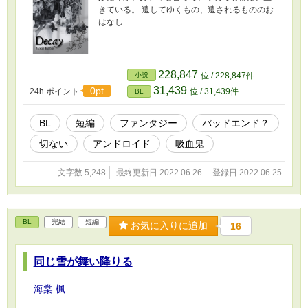
きている。 遺してゆくもの、遺されるもののお
はなし
228,847
小説
位 / 228,847件
31,439
0pt
24h.ポイント
位 / 31,439件
BL
BL
短編
ファンタジー
バッドエンド？
切ない
アンドロイド
吸血鬼
文字数 5,248
最終更新日 2022.06.26
登録日 2022.06.25
BL
完結
短編
お気に入りに追加
16
同じ雪が舞い降りる
海棠 楓