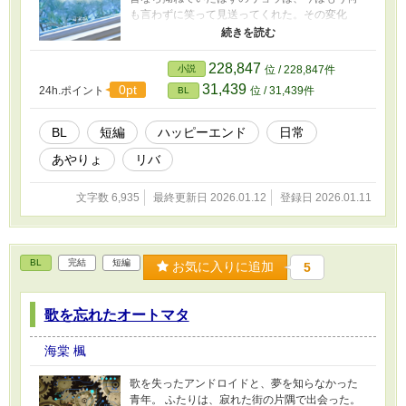
も言わずに笑って見送ってくれた。その変化
に、アヤは少しだけ胸の奥をくすぐられる。 完
璧なホテルマンとして年末の喧騒に身を置き、
無数の客を迎え、頭を下げ、笑顔を作り続ける
228,847
小説
位 / 228,847件
アヤ。 けれど日付が変わる頃、ふと胸をよぎる
31,439
0pt
24h.ポイント
位 / 31,439件
BL
のは、あの部屋の明かりと、待っている人のこ
と。 真夜中に帰宅すると、眠そうなリョウと、
湯気を立てる雑煮が待っていた。 その湯気に包
BL
短編
ハッピーエンド
日常
まれて、ようやく仕事の顔を脱ぎ捨てるアヤ
あやりょ
リバ
と、何も問わず受け入れるリョウ。 そばの湯
気、雑煮の湯気、吐息の温度。 すれ違った時間
も、重ねてきた年月も、すべてがほどけていく
文字数 6,935
最終更新日 2026.01.12
登録日 2026.01.11
ような年越しの夜。 離れていても、同じ年を生
きている。 そんな当たり前が、こんなにも愛お
しい。 大人になった二人の、静かであたたかな
年末年始短編。
BL
完結
短編
お気に入りに追加
5
歌を忘れたオートマタ
海棠 楓
歌を失ったアンドロイドと、夢を知らなかった
青年。 ふたりは、寂れた街の片隅で出会った。