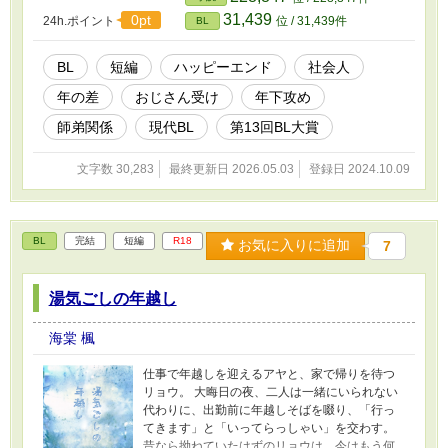
31,439
0pt
24h.ポイント
位 / 31,439件
BL
BL
短編
ハッピーエンド
社会人
年の差
おじさん受け
年下攻め
師弟関係
現代BL
第13回BL大賞
文字数 30,283
最終更新日 2026.05.03
登録日 2024.10.09
BL
完結
短編
R18
お気に入りに追加
7
湯気ごしの年越し
海棠 楓
仕事で年越しを迎えるアヤと、家で帰りを待つ
リョウ。 大晦日の夜、二人は一緒にいられない
代わりに、出勤前に年越しそばを啜り、「行っ
てきます」と「いってらっしゃい」を交わす。
昔なら拗ねていたはずのリョウは、今はもう何