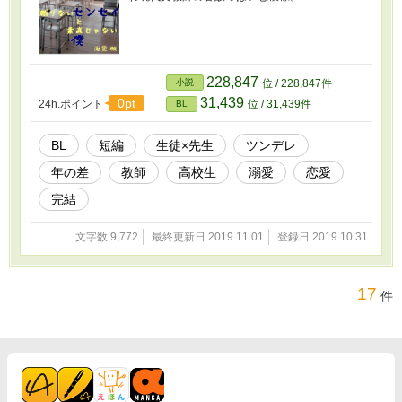
228,847
小説
位 / 228,847件
31,439
0pt
24h.ポイント
位 / 31,439件
BL
BL
短編
生徒×先生
ツンデレ
年の差
教師
高校生
溺愛
恋愛
完結
文字数 9,772
最終更新日 2019.11.01
登録日 2019.10.31
17
件