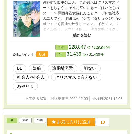
遠距離交際中の二人。 この週末はクリスマスデ
ートをしよう。 そうお互いに思ってはいたもの
の……？ 関西弁乙女脳わんことクーデレ塩対応
の二人です。 椚田涼司（クヌギダリョウジ） 30
歳ごくごく普通のサラリーマン。 イケメン、ス
タイル良し、人当たり良し。 佐倉文明（サクラ
アヤメ） 38歳リゾートホテル副支配人。 仕事は
完璧だが私生活は適当、出不精・筆不精・恋愛
不精。
228,847
小説
位 / 228,847件
31,439
0pt
24h.ポイント
位 / 31,439件
BL
BL
短編
遠距離恋愛
切ない
社会人×社会人
クリスマスに会えない
あやりょ
文字数 8,378
最終更新日 2021.12.05
登録日 2021.12.03
BL
完結
短編
お気に入りに追加
10