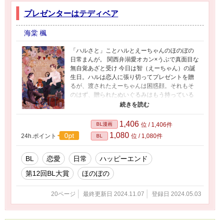
プレゼンターはテディベア
海棠 楓
「ハルさと」ことハルとえーちゃんのほのぼの
日常まんが。 関西弁溺愛オカン×うぶで真面目な
無自覚あざと受け 今日は智（えーちゃん）の誕
生日。ハルは恋人に張り切ってプレゼントを贈
るが、渡されたえーちゃんは困惑顔。それもそ
のはず、贈られたぬいぐるみはもう持っている
ものとうり二つで……？ ひたすら甘やかして溺
愛したい関西弁世話焼き×どっぷり溺愛されてい
る天然ウブウブ、同棲して1年半以上経つけどま
1,406
BL漫画
位 / 1,406件
だまだ初々しい二人が二度目の誕生日を迎える
1,080
0pt
24h.ポイント
位 / 1,080件
BL
話 こちらの小説をセルフコミカライズしまし
た。
https://www.alphapolis.co.jp/novel/376601623/3
BL
恋愛
日常
ハッピーエンド
23877269
第12回BL大賞
ほのぼの
20ページ
最終更新日 2024.11.07
登録日 2024.05.03