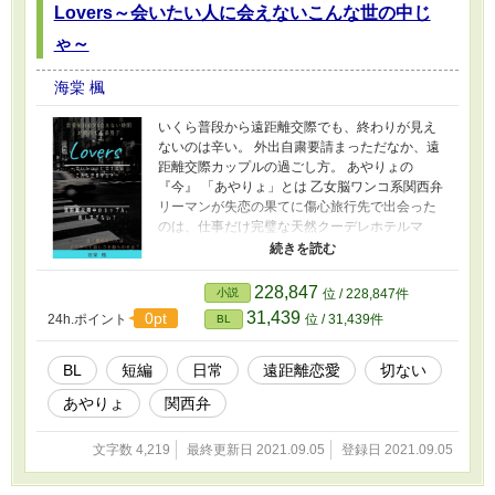
Lovers～会いたい人に会えないこんな世の中じ
ゃ～
海棠 楓
いくら普段から遠距離交際でも、終わりが見え
ないのは辛い。 外出自粛要請まっただなか、遠
距離交際カップルの過ごし方。 あやりょの
『今』 「あやりょ」とは 乙女脳ワンコ系関西弁
リーマンが失恋の果てに傷心旅行先で出会った
のは、仕事だけ完璧な天然クーデレホテルマ
ン。 互いに全く好みじゃない、恋に落ちるはず
のない二人がなぜか惹かれ合ってしまい前途多
難！ いい年した性格真逆なバリタチ同士の、ど
228,847
小説
位 / 228,847件
うにもかみ合わないハードモードで下手くそな
31,439
0pt
24h.ポイント
位 / 31,439件
BL
恋模様。 椚田涼司（クヌギダリョウジ） 175セ
ンチ65キロ30歳 9月20日生まれ乙女座Ａ型 ごく
ごく普通のサラリーマン。 イケメン、スタイル
BL
短編
日常
遠距離恋愛
切ない
良し、人当たり良し。 当然モテるがゲイでバリ
あやりょ
関西弁
タチ。 佐倉文明（サクラアヤメ） 175センチ62
キロ38歳 2月18日生まれ水瓶座AB型 年齢未判明
（涼司よりは上） 爬虫類顔にメガネのリゾート
文字数 4,219
最終更新日 2021.09.05
登録日 2021.09.05
ホテル副支配人。 仕事は完璧だが私生活は適
当、無気力無反応。 出不精・筆不精・恋愛不