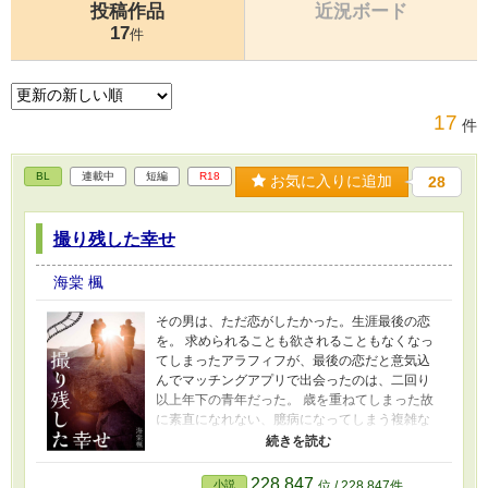
投稿作品
近況ボード
17
件
17
件
BL
連載中
短編
R18
お気に入りに追加
28
撮り残した幸せ
海棠 楓
その男は、ただ恋がしたかった。生涯最後の恋
を。 求められることも欲されることもなくなっ
てしまったアラフィフが、最後の恋だと意気込
んでマッチングアプリで出会ったのは、二回り
以上年下の青年だった。 歳を重ねてしまった故
に素直になれない、臆病になってしまう複雑な
心情を抱えながらも、二人はある共通の趣味を
通じて当初の目的とは異なる関係を築いてい
く。
228,847
小説
位 / 228,847件