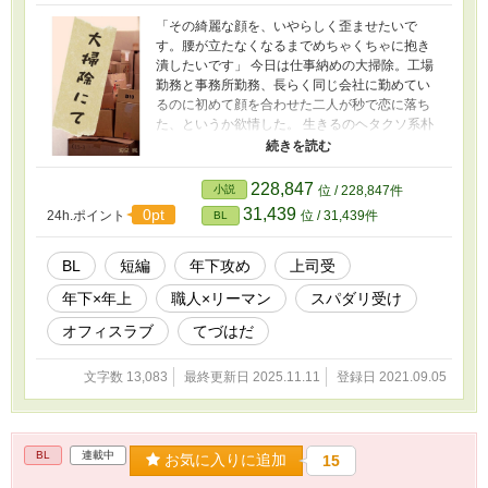
「その綺麗な顔を、いやらしく歪ませたいで
す。腰が立たなくなるまでめちゃくちゃに抱き
潰したいです」 今日は仕事納めの大掃除。工場
勤務と事務所勤務、長らく同じ会社に勤めてい
るのに初めて顔を合わせた二人が秒で恋に落ち
た、というか欲情した。 生きるのヘタクソ系朴
念仁畳職人×コミュ強美形似非スパダリ上司。年
下攻め 『大掃除にて』で出会いを、 その後は両
思いになってからの短編を不定期に。
228,847
小説
位 / 228,847件
31,439
0pt
24h.ポイント
位 / 31,439件
BL
BL
短編
年下攻め
上司受
年下×年上
職人×リーマン
スパダリ受け
オフィスラブ
てづはだ
文字数 13,083
最終更新日 2025.11.11
登録日 2021.09.05
BL
連載中
お気に入りに追加
15