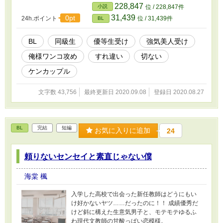
のは、「好きだ」と告白されるなり犯されたこ
228,847
小説
位 / 228,847件
とだった。 静流は自分の嫌いな問題児である紫
31,439
0pt
24h.ポイント
位 / 31,439件
BL
苑に、決して心を開こうとはしなかった。だが
結局なんとなくしてやられたという感じで二人
は周りも公認のカップルとなるが、争いは絶え
BL
同級生
優等生受け
強気美人受け
ない。 ２人は高校３年間をともに過ごし、とも
俺様ワンコ攻め
すれ違い
切ない
に受験を乗り越え、晴れて同じ大学に入学する
が、そのころから２人の歯車は微妙にずれ始め
ケンカップル
ていた・・・。 あらすじはシリアス気取りです
が、高校生カップルの日常。基本らぶらぶ。 表
文字数 43,756
最終更新日 2020.09.08
登録日 2020.08.27
紙はきよさく様
BL
完結
短編
お気に入りに追加
24
頼りないセンセイと素直じゃない僕
海棠 楓
入学した高校で出会った新任教師はどうにもい
け好かないヤツ……だったのに！！ 成績優秀だ
けど斜に構えた生意気男子と、モテモテゆるふ
わ現代文教師の甘酸っぱい恋模様。