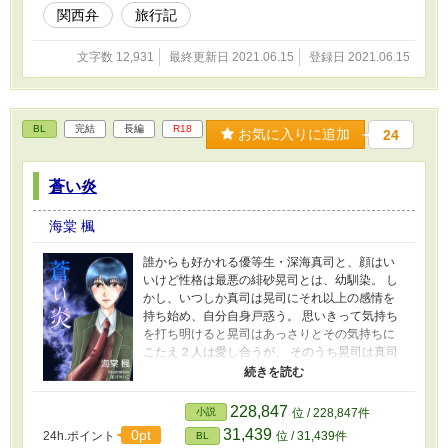
関西弁
旅行記
精・恋愛不精。
文字数 12,931
最終更新日 2021.06.15
登録日 2021.06.15
BL
完結
長編
R18
お気に入りに追加
24
蒼い炎
海棠 楓
誰からも好かれる優等生・深海真司と、顔はい
いけど性格は最悪の緋砂晃司とは、幼馴染。 し
かし、いつしか真司は晃司にそれ以上の感情を
持ち始め、自分自身戸惑う。 思いきって気持ち
を打ち明けると晃司はあっさりとその気持ちに
こたえ２人は愛し合うが、 そのうち晃司は真司
の愛を重荷に思い始める。とうとう晃司は真司
の愛から逃げ出し、晃司のためにすべてを捨て
た真司に残されたものは何もなかった。 男子校
228,847
小説
位 / 228,847件
に入った真司はまたもクラスメートに恋をする
31,439
0pt
24h.ポイント
位 / 31,439件
BL
が、今度は徹底的に拒絶されてしまった。 思い