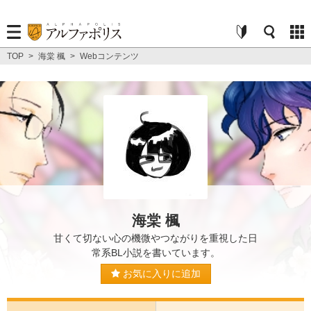
TOP
>
海棠 楓
>
Webコンテンツ
海棠 楓
甘くて切ない心の機微やつながりを重視した日
常系BL小説を書いています。
お気に入りに追加