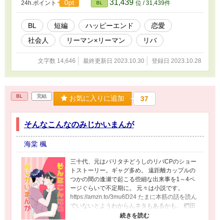
31,439
0pt
24h.ポイント
位 / 31,439件
BL
BL
短編
ハッピーエンド
恋愛
社会人
リーマン×リーマン
リバ
文字数 14,646
最終更新日 2023.10.30
登録日 2023.10.28
BL
完結
お気に入りに追加
37
そんなこんなのみじかいまんが
海棠 楓
三十代、元はバリタチどうしのリバCPのショー
トストーリー。ギャグ多め。 遠距離カップルの
つかの間の逢瀬で起こる些細な出来事を1～4ペ
ージぐらいで不定期に。 元々は小説です。
https://amzn.to/3mu6D24 たまに本筋の話を読ん
でいないとようわからんネタもあるかも。 椚田
涼司（リョウ） 30歳普通のイケメン。 生まれも