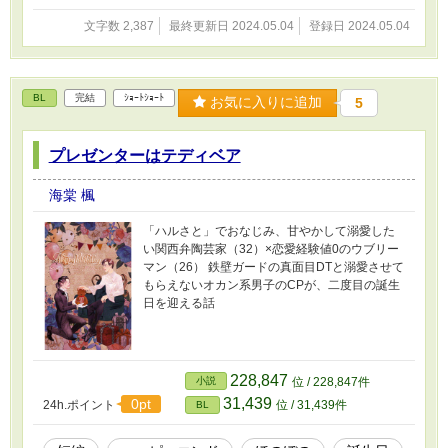
文字数 2,387
最終更新日 2024.05.04
登録日 2024.05.04
BL
完結
ｼｮｰﾄｼｮｰﾄ
お気に入りに追加
5
プレゼンターはテディベア
海棠 楓
「ハルさと」でおなじみ、甘やかして溺愛した
い関西弁陶芸家（32）×恋愛経験値0のウブリー
マン（26） 鉄壁ガードの真面目DTと溺愛させて
もらえないオカン系男子のCPが、二度目の誕生
日を迎える話
228,847
小説
位 / 228,847件
31,439
0pt
24h.ポイント
位 / 31,439件
BL