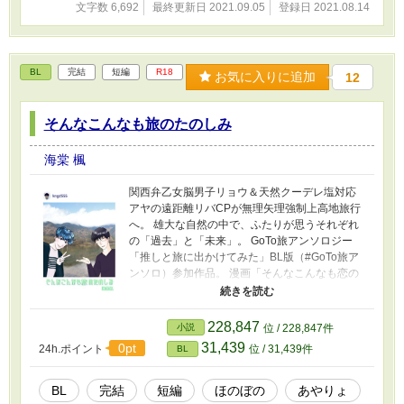
型 年齢未判明（涼司よりは上） 爬虫類顔にメガ
文字数 6,692
最終更新日 2021.09.05
登録日 2021.08.14
ネのリゾートホテル副支配人。 仕事は完璧だが
私生活は適当、無気力無反応。 出不精・筆不
精・恋愛不精。 美少年食いのゲイ。バリタチ。
BL
完結
短編
R18
お気に入りに追加
12
そんなこんなも旅のたのしみ
海棠 楓
関西弁乙女脳男子リョウ＆天然クーデレ塩対応
アヤの遠距離リバCPが無理矢理強制上高地旅行
へ。 雄大な自然の中で、ふたりが思うそれぞれ
の「過去」と「未来」。 GoTo旅アンソロジー
「推しと旅に出かけてみた」BL版（#GoTo旅ア
ンソロ）参加作品。 漫画「そんなこんなも恋の
うち」の二人です。
https://www.alphapolis.co.jp/manga/376601623/
495429850 椚田涼司（リョウ） 30歳普通のイ
228,847
小説
位 / 228,847件
ケメン。 生まれも育ちも大阪。 ベッタベタの恋
31,439
0pt
24h.ポイント
位 / 31,439件
BL
愛気質。 わんこタイプだが時々オカン気質が発
動する。 佐倉文明（アヤ） 38歳爬虫類顔にメガ
ネのリゾートホテル副支配人。 仕事は完璧だが
BL
完結
短編
ほのぼの
あやりょ
私生活は適当、無気力無反応。 出不精・筆不