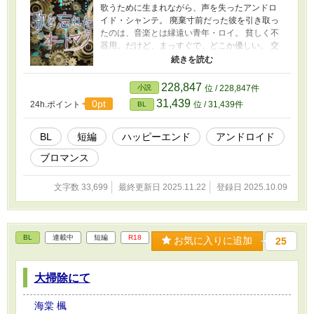
歌うために生まれながら、声を失ったアンドロ
イド・シャンテ。 廃棄寸前だった彼を引き取っ
たのは、音楽とは縁遠い青年・ロイ。 貧しく不
器用。だけど、まっすぐで、どこか優しい。 交
わした言葉は少なくても、積み重ねた日々が、
少しずつふたりの心をほどいてゆく。 やがて浮
かび上がるのは、シャンテに刻まれた過去と、
228,847
小説
位 / 228,847件
ロイがまだ知らない自分自身の可能性。 “機
31,439
0pt
24h.ポイント
位 / 31,439件
BL
械”と“人間”の境界を越えて、それでもなお
「愛」と呼びたくなる感情が芽吹く――。 『ア
ンドロイドに心はあるのか？』 これは、ひとり
BL
短編
ハッピーエンド
アンドロイド
の人間と、ひとりのアンドロイドが、 “心”と
ブロマンス
いう名の境界を越えて出会う、ささやかな奇跡
の物語。
文字数 33,699
最終更新日 2025.11.22
登録日 2025.10.09
BL
連載中
短編
R18
お気に入りに追加
25
大掃除にて
海棠 楓