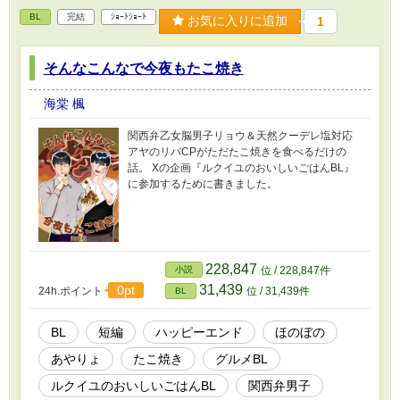
BL
完結
ｼｮｰﾄｼｮｰﾄ
お気に入りに追加
1
そんなこんなで今夜もたこ焼き
海棠 楓
関西弁乙女脳男子リョウ＆天然クーデレ塩対応
アヤのリバCPがただたこ焼きを食べるだけの
話。 Xの企画『ルクイユのおいしいごはんBL』
に参加するために書きました。
228,847
小説
位 / 228,847件
31,439
0pt
24h.ポイント
位 / 31,439件
BL
BL
短編
ハッピーエンド
ほのぼの
あやりょ
たこ焼き
グルメBL
ルクイユのおいしいごはんBL
関西弁男子