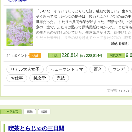
松本尚生
「いいな、そういうしっとりした話。繊細で美しい」 生き
そう思って涙した少女の暢子は、綾乃とふたりだけの繭の中
世界だった。 ふたりの共同作業が始まった。部活を切り上
寮の一室で、ふたりは黙って原稿用紙に向かった。 まだ何
の生きものがひしめいていた。生意気ざかりの、背伸びしたが
生だった暢子は、リラの林を越えてやってきた綾乃の共犯者とな
年、ふたりは「ノブさん」と「センセイ」になって――。 今
代のマンガ制作の様子もお楽しみください。
228,814
9,
0pt
24h.ポイント
小説
位 / 228,814件
現代文学
リアル大人女子
ヒューマンドラマ
百合
マンガ
お仕事
純文学
完結
文字数 79,759
キャラ文芸
完結
短編
喫茶とらじゃの三日間