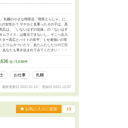
5月。札幌の小さな喫茶店「喫茶とらじゃ」に、
人の女性か？ サヤカと名乗ったその子は、高
ー高広は、「いないはずの従妹」の「ないはず
「オムライス」は復元できないし、そこへ出入
マスター高広とバイトの良平、くせ者揃いの常
天したりムカついたり、あたふたしたりの三日
に、あなたも巻き込まれてみてください・・・
,636
位 / 5,636件
士
お仕事
札幌
最終更新日 2022.01.13
登録日 2021.12.07
お気に入りに追加
13