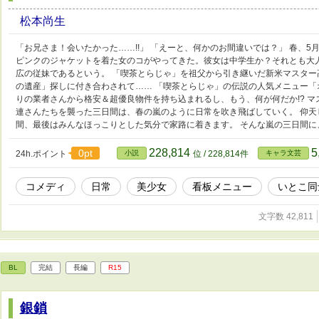
松本尚生
「お兄さま！会いたかった……!!」 「えーと、何かのお間違いでは？」 春、
ピンクのジャケットを着た女のコがやってきた。彼女は中学生か？それとも大
広の従妹であるという。 「喫茶とらじゃ」を祖父から引き継いだ新米マスタ
の遺産」探しに付き合わされて…… 「喫茶とらじゃ」の伝説の人気メニュー
りの業者さんから格安＆超優良物件を持ち込まれるし、もう、何が何だか!? 
連さんたちを襲った三日間は、春の嵐のように日常を吹き飛ばしていく。 仰
間、最後はみんなほっこりとした気分で家路に着きます。 そんな嵐の三日間
228,814
5
0pt
24h.ポイント
小説
位 / 228,814件
キャラ文芸
コメディ
日常
美少女
看板メニュー
いとこ同
文字数 42,811
BL
完結
長編
R15
銀鎖