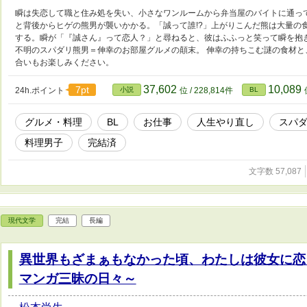
瞬は失恋して職と住み処を失い、小さなワンルームから弁当屋のバイトに通っ
と背後からヒゲの熊男が襲いかかる。「誠って誰!?」上がりこんだ熊は大量の
する。瞬が「『誠さん』って恋人？」と尋ねると、彼はふふっと笑って瞬を抱
不明のスパダリ熊男＝伸幸のお部屋グルメの顛末。 伸幸の持ちこむ謎の食材
合いもお楽しみください。
37,602
10,089
7pt
24h.ポイント
小説
位 / 228,814件
BL
グルメ・料理
BL
お仕事
人生やり直し
スパ
料理男子
完結済
文字数 57,087
現代文学
完結
長編
異世界もざまぁもなかった頃、わたしは彼女に恋
マンガ三昧の日々～