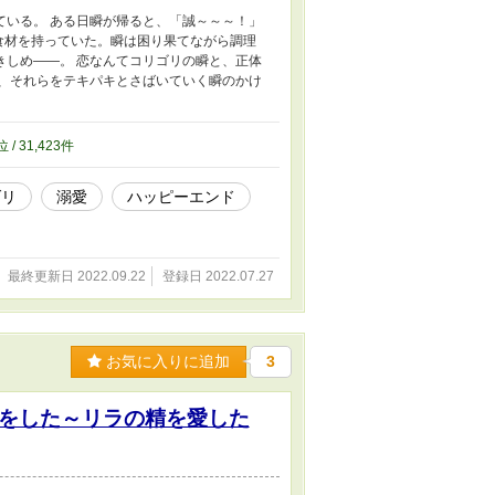
ている。 ある日瞬が帰ると、「誠～～～！」
食材を持っていた。瞬は困り果てながら調理
きしめ――。 恋なんてコリゴリの瞬と、正体
と、それらをテキパキとさばいていく瞬のかけ
位 / 31,423件
ダリ
溺愛
ハッピーエンド
最終更新日 2022.09.22
登録日 2022.07.27
お気に入りに追加
3
をした～リラの精を愛した