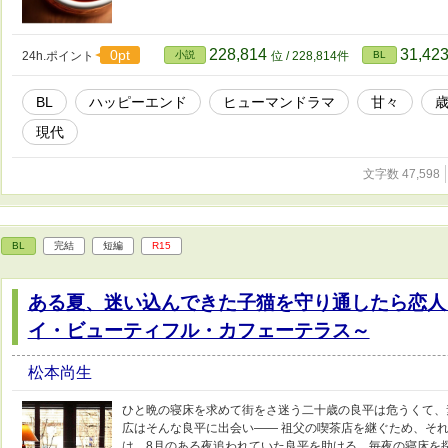
228,814
31,42
0pt
24h.ポイント
小説
位 / 228,814件
BL
BL
ハッピーエンド
ヒューマンドラマ
甘々
現代
文字数 47,598
BL
完結
短編
R15
ある夏、迷い込んできた子猫を守り通したら恋人
イ・ビューティフル・カフェーテラス～
松本尚生
ひと晩の寝床を求めて街をさ迷う二十歳の良平は危うくて、
広はそんな良平に出会い―― 祖父の喫茶店を継ぐため、そ
は、8月のある夜追われていた良平を助ける。毎夜の寝床を