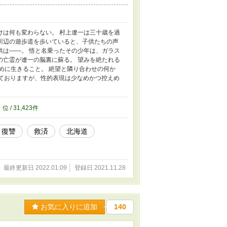
けは何も変わらない。 村上遼一は三十歳を過
川辺の遊歩道を歩いていると、子供たちの声
供は――。 悟と名乗ったその少年は、ガラス
の亡霊が遼一の脳裏に蘇る。 望みを絶たれる
めに生きること。 絶望と隣り合わせの何か
しておりますが、性的表現は少なめかつ控えめ
3
位 / 31,423件
復讐
救済
北海道
最終更新日 2022.01.09
登録日 2021.11.28
お気に入りに追加
140