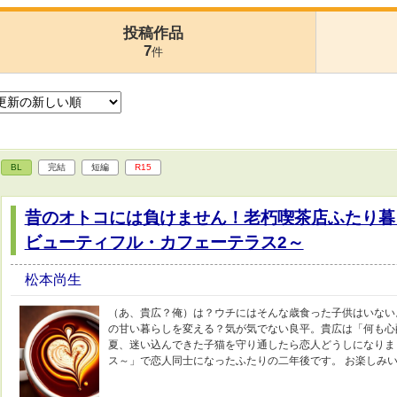
投稿作品
7
件
BL
完結
短編
R15
昔のオトコには負けません！老朽喫茶店ふたり暮
ビューティフル・カフェーテラス2～
松本尚生
（あ、貴広？俺）は？ウチにはそんな歳食った子供はいない
の甘い暮らしを変える？気が気でない良平。貴広は「何も心
夏、迷い込んできた子猫を守り通したら恋人どうしになりま
ス～」で恋人同士になったふたりの二年後です。 お楽しみ