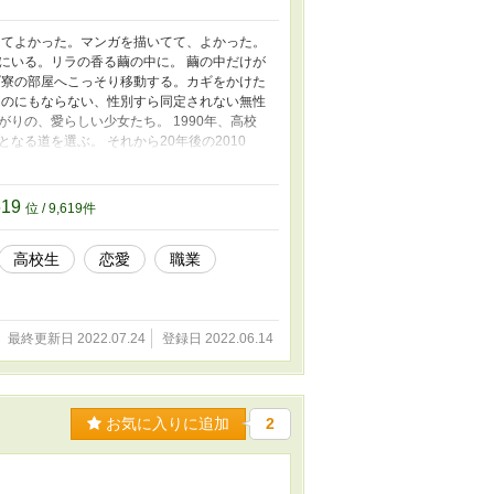
ててよかった。マンガを描いてて、よかった。
にいる。リラの香る繭の中に。 繭の中だけが
げ寮の部屋へこっそり移動する。カギをかけた
ものにもならない、性別すら同定されない無性
りの、愛らしい少女たち。 1990年、高校
る道を選ぶ。 それから20年後の2010
回は女性の話です。 まだアナログだった時
619
位 / 9,619件
高校生
恋愛
職業
最終更新日 2022.07.24
登録日 2022.06.14
お気に入りに追加
2