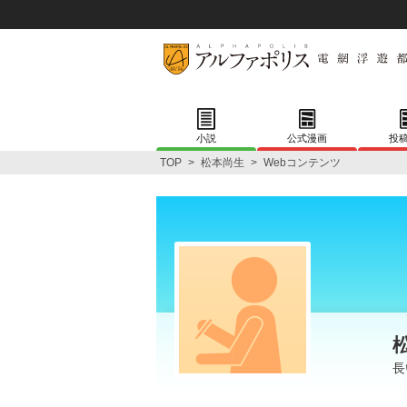
小説
公式漫画
投
TOP
>
松本尚生
>
Webコンテンツ
長