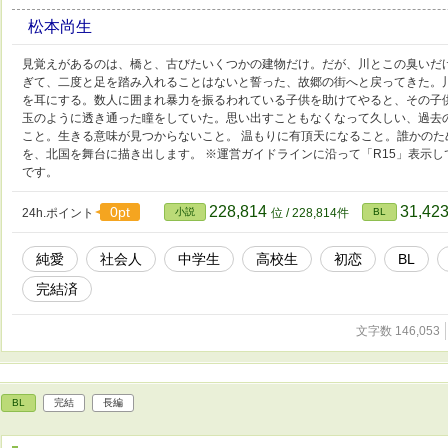
松本尚生
見覚えがあるのは、橋と、古びたいくつかの建物だけ。だが、川とこの臭いだ
ぎて、二度と足を踏み入れることはないと誓った、故郷の街へと戻ってきた。
を耳にする。数人に囲まれ暴力を振るわれている子供を助けてやると、その子
玉のように透き通った瞳をしていた。思い出すこともなくなって久しい、過去
こと。生きる意味が見つからないこと。 温もりに有頂天になること。誰かのた
を、北国を舞台に描き出します。 ※運営ガイドラインに沿って「R15」表示
です。
228,814
31,42
0pt
24h.ポイント
小説
位 / 228,814件
BL
純愛
社会人
中学生
高校生
初恋
BL
完結済
文字数 146,053
BL
完結
長編