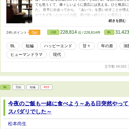
ても危うくて、痛々しいように貴広には見える。ひと晩店に
た。 良平に出会ってから、「あいつ」を思い出すことが増
ができず失ったかつての恋。再び街へ繰りだした貴広は、い
楽しみいただければ幸いです。 表紙画像は、青丸さまの、 「青丸素材館」 h
からいただきました。
228,814
31,42
0pt
24h.ポイント
小説
位 / 228,814件
BL
BL
短編
ハッピーエンド
甘々
年の差
溺
ヒューマンドラマ
現代
文字数 49,582
BL
完結
短編
R15
今夜のご飯も一緒に食べよう～ある日突然やって
スパダリでした～
松本尚生