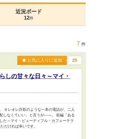
近況ボード
12
件
7
件
お気に入りに追加
25
らしの甘々な日々～マイ・
。 オレオレ詐欺のような一本の電話が、二人
配しなくていい」と言うが――。 前編「ある
した～マイ・ビューティフル・カフェーテラ
いただければ幸いです。