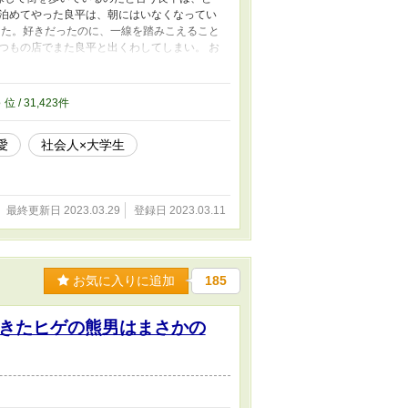
泊めてやった良平は、朝にはいなくなってい
えた。好きだったのに、一線を踏みこえること
つもの店でまた良平と出くわしてしまい。 お
ttp://aomarujp.blog.fc2.com/
3
位 / 31,423件
愛
社会人×大学生
最終更新日 2023.03.29
登録日 2023.03.11
お気に入りに追加
185
きたヒゲの熊男はまさかの