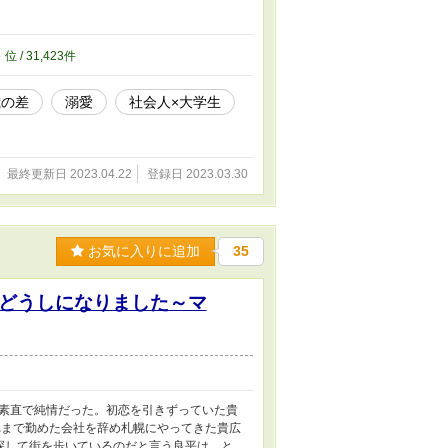
3
位 / 31,423件
歳の差
溺愛
社会人×大学生
最終更新日 2023.04.22
登録日 2023.03.30
お気に入りに追加
35
どうしになりました～マ
素直で純情だった。初恋を引きずっていた貴
れまで勤めた会社を辞め札幌にやってきた貴広
探して街を歩いているのだと言う良平は、と