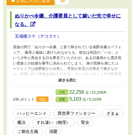
お気に入りに追加
15
ぬりかべ令嬢、介護要員として嫁いだ先で幸せに
なる。
五城楼スケ（デコスケ）
貴族の間で「ぬりかべ令嬢」と影で称されている侯爵令嬢ユーフェ
ミア。 義母と義妹に虐げられながらも、彼女は初恋の「ハル」と
いう少年と再会する日を夢見ていたのだが、ある日義母から悪評高
い貴族との結婚を勝手に決められてしまう。 身の危険を感じたユ
ーフェミアは侯爵家から出奔し、帝国が本店の大商会で働きなが
ら、帝国へ行く準備を始めたのだが、そこでユーフェミアが無意識
に使っていた魔法が実は聖女、大魔導師レベルの伝説級聖魔法だっ
た事を知る。 そんなユーフェミアが作り出す化粧水は聖水並み、
編んだブレスレットは聖宝レベル、お化け避けの結界は聖域に。
22,256
小説
位 / 22,256件
そしてユーフェミアを巡り、帝国・法国・魔導国の三大国が、世界
5,103
0pt
24h.ポイント
位 / 5,103件
恋愛
が動き出す──。
ハッピーエンド
異世界ファンタジー
ざまぁ
魔法
すれ違い（物理）
聖女
ご都合主義
溺愛