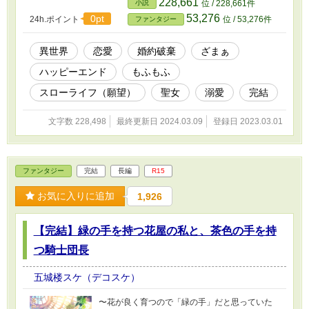
228,661
小説
位 / 228,661件
意する。 そんなティナに、何故か同級生だった
53,276
0pt
24h.ポイント
位 / 53,276件
ファンタジー
トールが同行を申し出て……？ ＊HOTランキン
グ１位、エールに感想有難うございます！とて
も励みになっています！
異世界
恋愛
婚約破棄
ざまぁ
ハッピーエンド
もふもふ
スローライフ（願望）
聖女
溺愛
完結
文字数 228,498
最終更新日 2024.03.09
登録日 2023.03.01
ファンタジー
完結
長編
R15
お気に入りに追加
1,926
【完結】緑の手を持つ花屋の私と、茶色の手を持
つ騎士団長
五城楼スケ（デコスケ）
〜花が良く育つので「緑の手」だと思っていた