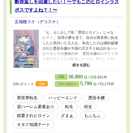
断罪返しを回避したい！〜でもこのヒロインラス
ボスですよね？！〜
五城楼スケ（デコスケ）
「え、もしかして私『悪役ヒロイン』じゃな
い？！」 前世の夢を見て、自分が異世界に転生
したと気付いた主人公。 転生したのは婚約破棄
された悪役令嬢が大国の王太子と結ばれるハッ
ピーエンドの漫画の中。 悪役令嬢のベアトリス
を愛する主人公が転生したのは、寄りにも寄っ
てそのベアトリスにザマァされるヒロイン、ミ
シュリーヌだった。 しかもミシュリーヌは原作
でラスボス＜災厄の魔女＞となるキャラだ。 ミ
36,960
小説
位 / 228,661件
シュリーヌは自身の闇堕ちを回避するため、原
5,799
7pt
24h.ポイント
位 / 53,276件
ファンタジー
作の記憶を頼りに奮闘する。 しかし、とある出
来事がきっかけで、ミシュリーヌの置かれた状
況は原作のストーリーから大きく一変、逸脱し
異世界転生
ハッピーエンド
悪役令嬢
ていく。 原作の主要キャラと関わらないと心に
逆ハーレム要素あり
転生
幼女
決めたものの、何故か彼らに興味を持たれてし
まい……？ ※はじめはちょっとシリアス風味で
総愛されヒロイン
ざまぁ
もふもふ
すが、だんだん主人公が壊れていきます。 ※話
のタイトルを変更しました。見やすくなった…
オタク知識チート
はず！（弱気） ※ご都合主義満載のお話です。