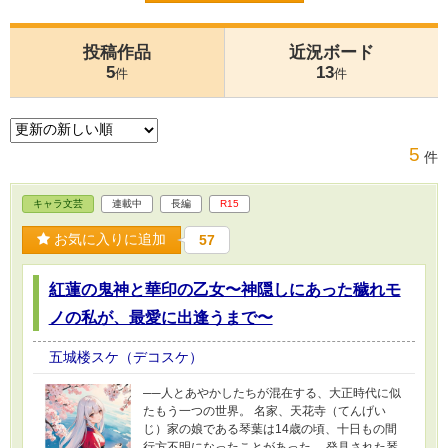
投稿作品
近況ボード
5
13
件
件
5
件
キャラ文芸
連載中
長編
R15
お気に入りに追加
57
紅蓮の鬼神と華印の乙女〜神隠しにあった穢れモ
ノの私が、最愛に出逢うまで〜
五城楼スケ（デコスケ）
──人とあやかしたちが混在する、大正時代に似
たもう一つの世界。 名家、天花寺（てんげい
じ）家の娘である琴葉は14歳の頃、十日もの間
行方不明になったことがあった。 発見された琴