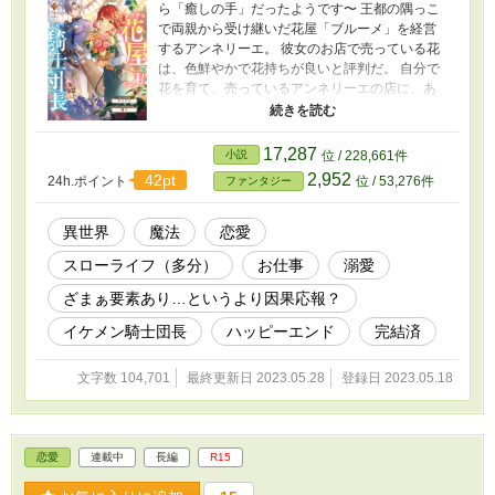
ら「癒しの手」だったようです〜 王都の隅っこ
で両親から受け継いだ花屋「ブルーメ」を経営
するアンネリーエ。 彼女のお店で売っている花
は、色鮮やかで花持ちが良いと評判だ。 自分で
花を育て、売っているアンネリーエの店に、あ
る日イケメンの騎士が現れる。 アンネリーエの
作る花束を気に入ったイケメン騎士は、一週間
に一度花束を買いに来るようになって──？ どう
17,287
小説
位 / 228,661件
やらアンネリーエが育てている花は、普通の花
2,952
42pt
24h.ポイント
位 / 53,276件
ファンタジー
と違うらしい。 イケメン騎士が買っていく花束
を切っ掛けに、アンネリーエの隠されていた力
が明かされる、異世界お仕事ファンタジーで
異世界
魔法
恋愛
す。 ＊こちらの作品、一旦完結しましたが、31
スローライフ（多分）
お仕事
溺愛
話以降を加筆修正し、ネオページ様で連載する
ことになりました。 新エピソードに加え、新
ざまぁ要素あり…というより因果応報？
キャラも出てきますので、興味ある方は是非。
＊HOTランキング１位、エールに感想有難うご
イケメン騎士団長
ハッピーエンド
完結済
ざいました！とても励みになっています！ ※花
の名前にルビで解説入れてみました。読みやす
文字数 104,701
最終更新日 2023.05.28
登録日 2023.05.18
くなっていたら良いのですが。(；´Д｀) 話の
最後にも花の名前の解説を入れてますが、間違
ってる可能性大です。 雰囲気を味わってもら
えたら嬉しいです。 お読みいただいた皆様に
恋愛
連載中
長編
R15
感謝です！(人´∀｀)．☆．。．:*･ﾟ