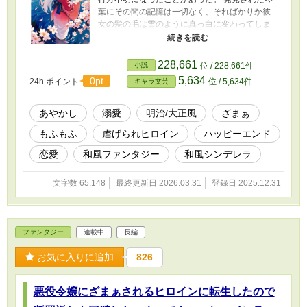
葉にその間の記憶は一切なく、そればかりか彼
女の髪の毛は雪のように真っ白に変わってしま
っていた。 そんな琴葉を家族や使用人たちは、
人目に付かないよう屋敷の奥深くに隠し、”穢れ
モノ”と呼び虐げるようになった。 神隠しに遭っ
228,661
小説
位 / 228,661件
た琴葉を穢らしいと嫌う父からは使用人より下
5,634
0pt
24h.ポイント
位 / 5,634件
キャラ文芸
に扱われ、義母や双子の義姉弟たちからいじめ
られていた琴葉が、十六歳の誕生日を迎える直
前、ある転機が訪れる。 琴葉が十六歳になった
あやかし
溺愛
明治/大正風
ざまぁ
時、天花寺家の遺産を琴葉が相続するように、
もふもふ
虐げられヒロイン
ハッピーエンド
と亡くなった母が遺言で残してくれていたの
だ。 しかし、琴葉を狙う義兄と憎む義姉の策
恋愛
和風ファンタジー
和風シンデレラ
で、琴葉は絶体絶命の危機に陥ってしまう。 そ
んな彼女を救ったのは、どこか懐かしい気配を
文字数 65,148
最終更新日 2026.03.31
登録日 2025.12.31
持つ、妖しくも美しい青年だった。 初めて会う
はずの美青年は、何故か琴葉のことを知ってい
るようで……？！ 神聖な実がなる木を守護する
家門に生まれながら、虐げられてきた少女、琴
ファンタジー
連載中
長編
葉。 彼女が十六歳の誕生日を迎えた時、あやか
しが、陰陽省が動き出す──。 ＊第9回キャラ文
お気に入りに追加
826
芸大賞奨励賞をいただきました。 応援してく
ださった皆様、選考下さった編集部様、本当に
有難うございました！
悪役令嬢にざまぁされるヒロインに転生したので