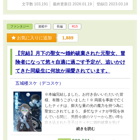
深く考えずお読み下さい。 ※HOTランキング入
文字数 103,191
最終更新日 2026.01.19
登録日 2023.03.18
り有難うございます！お読みくださった皆様に
感謝です！
ファンタジー
連載中
長編
R15
お気に入りに追加
1,889
【完結】月下の聖女〜婚約破棄された元聖女、冒
険者になって悠々自適に過ごす予定が、追いかけ
てきた同級生に何故か溺愛されています。
五城楼スケ（デコスケ）
※本編完結しました。お付き合いいただいた皆
様、有難うございました！※ 両親を事故で亡く
したティナは、膨大な量の光の魔力を持つ為に
聖女にされてしまう。 多忙なティナが学院を休
んでいる間に、男爵令嬢のマリーから悪い噂を
吹き込まれた王子はティナに婚約破棄を告げ
る。 大喜びで婚約破棄を受け入れたティナは憧
れの冒険者になるが、両親が残した幻の花の種
を育てる為に、栽培場所を探す旅に出る事を決