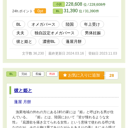
り、設定上、本編とは異なる部分（霙と冴の出逢い等）がありま
228,608
小説
位 / 228,608件
す。
31,390
0pt
24h.ポイント
位 / 31,390件
BL
BL
オメガバース
陸国
年上受け
夫夫
独自設定オメガバース
男体妊娠
彼と姫と
濃密BL
蓬屋月餅
文字数 36,230
最終更新日 2024.03.16
登録日 2023.11.03
BL
完結
長編
R18
お気に入りに追加
28
彼と姫と
蓬屋 月餅
漁業地域の外れの方にある1軒の家には『姫』と呼ばれる男が住
んでいる。 『姫』とは、陸国において『皆が憧れるような女
性』『庇護欲を掻き立てられる女性』という意味で使われる呼び名
なのだが、その人物は男でありながらもあまりの美しさにそう呼ば