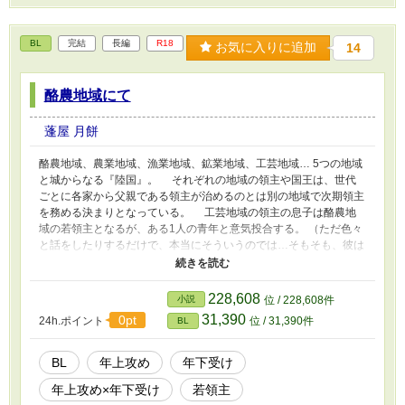
BL
完結
長編
R18
お気に入りに追加
14
酪農地域にて
蓬屋 月餅
酪農地域、農業地域、漁業地域、鉱業地域、工芸地域… 5つの地域
と城からなる『陸国』。 それぞれの地域の領主や国王は、世代
ごとに各家から父親である領主が治めるのとは別の地域で次期領主
を務める決まりとなっている。 工芸地域の領主の息子は酪農地
域の若領主となるが、ある1人の青年と意気投合する。 （ただ色々
と話をしたりするだけで、本当にそういうのでは…そもそも、彼は
男で、私も男じゃないか） 「いやいや、そうじゃない…そんなん
じゃない…だろ…」 意識をしては否定し、否定しては意識す
る。 そうして次第に『彼』へと惹かれていく若領主だが、果た
228,608
小説
位 / 228,608件
して、その想いが行きつく先は…。
31,390
0pt
24h.ポイント
位 / 31,390件
BL
BL
年上攻め
年下受け
年上攻め×年下受け
若領主