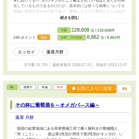
学においても一つのジャンルとして確立されているほど古くから存
在しているものであるわけだが、基本的には様々な物事についてを
自由に表現するための文であり、前述したように形式にとらわれず
に書き綴って良いものだ。むしろそれこそがエッセイたるものだと
言える。 なんというか、そんなにたいしたものになるかどうか
というのは甚だ疑問ではあるのだが…しかしせっかくなのでここで
228,608
小説
位 / 228,608件
は蓬屋がひたすら書き留めておきたい『もの』や『こと』などを中
8,862
0pt
24h.ポイント
位 / 8,862件
ｴｯｾｲ・ﾉﾝﾌｨｸｼｮﾝ
心としたエッセイを更新していこうと思う。 ｰｰｰ 『他にもまだ書き
起こせていない物語が山のようにあるというのに、さらにエッセイ
まで抱えるというのか…！』というもう1人の自分からのあきれた
エッセイ
蓬屋月餅
と言わんばかりの声が聞こえてきているのはさておき。 1ヵ月に
1度くらいはなにかしら更新することができればと思っています。
文字数 31,735
最終更新日 2026.07.25
登録日 2025.12.07
(現時点ではいくつか書きたい話題があるので隙をみて適度に更新
していくつもりでいます…) 興味のある話があれば、ぜひ読んで
いってくださいね。
BL
連載中
長編
R18
お気に入りに追加
49
その杯に葡萄酒を～オメガバ―ス編～
蓬屋 月餅
陸国の鉱業地域にある荷車整備工房で働く腕利きの整備職人、
『夾（こう）』。 彼は第1性別が男性で第2性別がオメガの、い