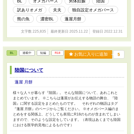
BL
オメガバース
男体妊娠
陸国
訳ありオメガ
夫夫
独自設定オメガバース
熊の魚
濃密BL
蓬屋月餅
文字数 225,835
最終更新日 2025.11.22
登録日 2022.12.31
BL
連載中
短編
R18
お気に入りに追加
5
陸国について
蓬屋 月餅
様々な人々が暮らす『陸国』。 そんな陸国について、あれこれと
まとめています。 ※こちらは蓬屋がお伝えする物語の舞台、『陸
国』に関する設定をまとめたものです。 それぞれの物語はタグ
『蓬屋 月餅』のページからご覧ください。 ※オメガバース編のま
とめをする関係上、どうしても表現にR18のものが含まれてしまい
ますので、そのような設定をしています。（表現はあくまでも陸国
における医学的見地によるものです）