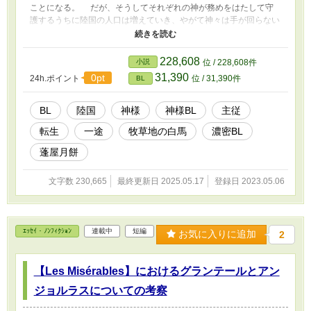
ことになる。 だが、そうしてそれぞれの神が務めをはたして守
護するうちに陸国の人口は増えていき、やがて神々は手が回らない
ほど多忙になっていった。 自身の管轄内の状況を確認するのだ
けでも満足にできなくなっていた神々。 そこで、神は自らの務
めの補佐をさせるためにそれぞれが自ら選んだ生き物をそばに従え
228,608
小説
位 / 228,608件
るようになる。 陸国の牧畜に関係している牧草地の神はその補
31,390
0pt
24h.ポイント
位 / 31,390件
BL
佐『側仕え』に1頭の立派な白馬を選んだ。 長い年月を共に過ご
す中で『言葉はなくとも理解し合えている』という関係性が心地よ
くなり、側仕えの白馬に対して特別な想いを寄せていった牧草地の
BL
陸国
神様
神様BL
主従
神。 しかしそれは牧草地の神だけではなく、白馬の方も同じく
転生
一途
牧草地の白馬
濃密BL
特別な想いを牧草地の神に対して抱いていた。 互いに想いを寄
せつつ主従として過ごしていた2人。だが、そんなある日のこと。
蓬屋月餅
神々に仕える生き物達は突然神々と言葉を交わせるようになり、な
んと神や人と同じ姿をとれるようにもなった。 人々が更に増
文字数 230,665
最終更新日 2025.05.17
登録日 2023.05.06
え、陸国が大きくなると同時に側仕えの生き物達がわずかに神力を
もち始めたのだ。 しかし、それだけでは不完全で時々元の姿に
戻ってしまう生き物達。 完全な神格を得るためには【人として
30年生きること】が必要だということが分かり、白馬もそのために
ｴｯｾｲ・ﾉﾝﾌｨｸｼｮﾝ
連載中
短編
牧草地の神から離れることになる。 陸国の人間として転生する
お気に入りに追加
2
白馬を見送った牧草地の神は、それからある行動に出た…。 「必
ずおそばに戻ります。どうか、どうかまた会う日まで…お元気で」
【Les Misérables】におけるグランテールとアン
ジョルラスについての考察