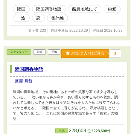
陸国
陸国調香物語
酪農地域にて
純愛
一途
恋
番外編
文字数 233
最終更新日 2022.10.29
登録日 2022.10.29
ファンタジー
完結
長編
お気に入りに追加
3
陸国調香物語
蓬屋 月餅
陸国の農業地域。 その奥地にある一軒の質素な家で彼女は暮らし
ている。 幼い頃から鼻が利き、良い香りのするものを収集、調
合しては楽しんできた彼女は次第にそれを人のために役立てられな
いかと考える。 「陸国の全てに香りがあるわ。 私が橋渡しとなっ
て、皆のために…」 これは陸国の農業地域で暮らす『彼女』の物
語。
228,608
小説
位 / 228,608件