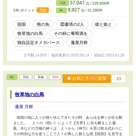
37,047
小説
位 / 228,608件
9,927
7pt
24h.ポイント
位 / 31,390件
BL
陸国
熊の魚
図書塔の2人
彼と姫と
牧草地の白馬
その杯に葡萄酒を
独自設定オメガバース
蓬屋月餅
文字数 14,870
最終更新日 2025.09.14
登録日 2023.01.28
BL
完結
長編
R18
お気に入りに追加
23
牧草地の白馬
蓬屋 月餅
陸国の地に人々が移り住んできたその時、あらゆる神々が目を醒
ました。 人々の《想い》によって【天界】に目を醒ました森、
風、水などの万物の神々は、人々から《神力》を受け取る代わりに
その特別な力を使うことで人々が興した新たな国【陸国】を見守る