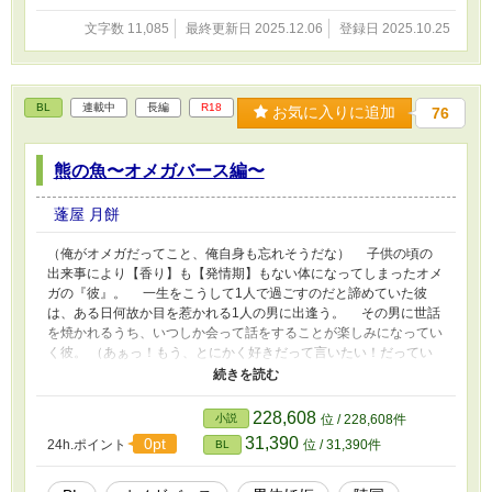
文字数 11,085
最終更新日 2025.12.06
登録日 2025.10.25
BL
連載中
長編
R18
お気に入りに追加
76
熊の魚〜オメガバース編〜
蓬屋 月餅
（俺がオメガだってこと、俺自身も忘れそうだな） 子供の頃の
出来事により【香り】も【発情期】もない体になってしまったオメ
ガの『彼』。 一生をこうして1人で過ごすのだと諦めていた彼
は、ある日何故か目を惹かれる1人の男に出逢う。 その男に世話
を焼かれるうち、いつしか会って話をすることが楽しみになってい
く彼。 （あぁっ！もう、とにかく好きだって言いたい！だってい
つの間にかこんなにも好きになっちゃったんだ） 男がアルファ
かベータか、それともオメガかも分からないまま惹かれていく彼
は、ある日突然忘れ去っていた自らの【香り】を思い出す。
228,608
小説
位 / 228,608件
「え…これ、俺の…」 ※こちらは『熊の魚』のオメガバース編で
31,390
0pt
24h.ポイント
位 / 31,390件
BL
す。 ※第3話に暴力的なシーンがございます。苦手な方はご注意く
ださい。