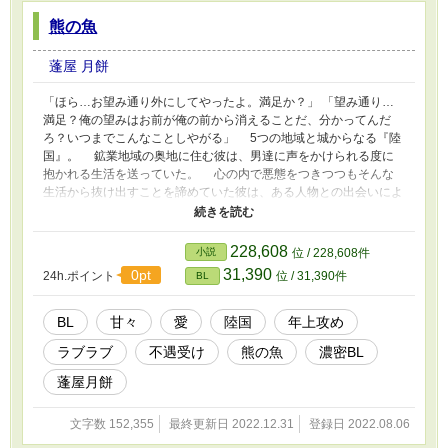
熊の魚
蓬屋 月餅
「ほら…お望み通り外にしてやったよ。満足か？」 「望み通り…
満足？俺の望みはお前が俺の前から消えることだ、分かってんだ
ろ？いつまでこんなことしやがる」 5つの地域と城からなる『陸
国』。 鉱業地域の奥地に住む彼は、男達に声をかけられる度に
抱かれる生活を送っていた。 心の内で悪態をつきつつもそんな
生活から抜け出すことを諦めていた彼は、ある人物との出会いによ
って少しずつ変わっていく。 「その…俺のこと、好き…な
の…？」 体ではなく、初めて自分自身を見てくれた相手のため
に身を守らなければいけないと感じ始めた彼。 （諦めちゃだめな
228,608
小説
位 / 228,608件
んだ、俺は自分を守ってやらなきゃいけない。俺の体を俺が守らな
31,390
0pt
24h.ポイント
位 / 31,390件
BL
いでどうするんだ、こんなやつに負けちゃいけないんだ） 全ては
新たな日々をあの人と歩むために。 ※前半部分に暴力、複数での
表現がありますので、苦手な方はご注意ください。 ※この作品は
BL
甘々
愛
陸国
年上攻め
『陸国』が舞台のお話です。 『陸国とは…？』という方は、ぜひ
ラブラブ
不遇受け
熊の魚
濃密BL
他の作品もご覧ください。
蓬屋月餅
文字数 152,355
最終更新日 2022.12.31
登録日 2022.08.06