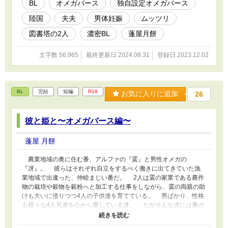
は『図書塔の2人』のオメガバース編であり、設定上、本編とは多
BL
オメガバース
独自設定オメガバース
少異なる部分があります。 ※3つほどのエピソード更新を予定して
陸国
夫夫
男体妊娠
ムッツリ
います。
図書塔の2人
濃密BL
蓬屋月餅
文字数 56,965
最終更新日 2024.08.31
登録日 2023.12.02
BL
完結
短編
R18
お気に入りに追加
26
彼と姫と〜オメガバース編〜
蓬屋 月餅
農業地域の奥に住む番、アルファの『霙』と男性オメガの
『冴』。 彼らはそれぞれ自立をするべく働きに出てきていた漁
業地域で出逢った、仲睦まじい番だ。 2人は霙の家業である農作
物の栽培や穀物を穀粉へと加工する仕事をしながら、霙の両親の助
けも大いに借りつつ4人の子供達を育てている。 男ばかり、性格
も様々な4人兄弟を心から愛している冴。 だがそんな冴には番の
霙にも言えずにいる想いがあり… これは仲睦まじい番の、ちょ
っとした物語。 ※こちらは『彼と姫と』のオメガバース編であ