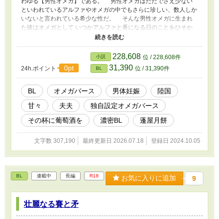
わゆる【男性オメガ】である。 男性オメガはただでさえ少ない
といわれているアルファやオメガの中でもさらに珍しい、数人しか
いないと言われている希少な性だ。 そんな男性オメガに生まれ
た彼はオメガとして いつかアルファと番になる日のことをひそか
に夢見ていたのだが、実は生まれてから1度も【香り】を放ったこ
とがないという変わった体質の持ち主でもあった。 成人してか
らもそれは変わらず、自分はオメガではなくベータなのではないか
228,608
小説
位 / 228,608件
とすら思うようになっていた『夾』。 しかし、ある日の出来事
31,390
0pt
24h.ポイント
位 / 31,390件
BL
をきっかけに彼のオメガとしての性が発現することになる。 「あ
いつらに構うなよ」 「………っ！」 月夜に間近で見たそのアル
ファの瞳に、彼は初めて激しく心を奪われて…。 ※こちらは『そ
BL
オメガバース
男体妊娠
陸国
の杯に葡萄酒を』のオメガバース編です。
甘々
夫夫
独自設定オメガバース
その杯に葡萄酒を
濃密BL
蓬屋月餅
文字数 307,190
最終更新日 2026.07.18
登録日 2024.10.05
BL
連載中
長編
R18
お気に入りに追加
9
壮麗なる賽と矛