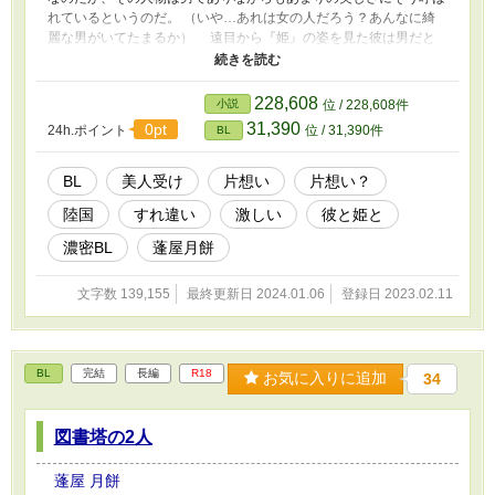
れているというのだ。 （いや…あれは女の人だろう？あんなに綺
麗な男がいてたまるか） 遠目から『姫』の姿を見た彼は男だと
信じずにいたが、ある日衝撃的な出来事に見舞われる。 「なに…
君、もしかしてこういうことするのは初めてなの？」 あまりに
も美しく、妖艶で掴みどころのない『姫』に、やがて彼は抗いよう
228,608
小説
位 / 228,608件
もなく惹き込まれていく。
31,390
0pt
24h.ポイント
位 / 31,390件
BL
BL
美人受け
片想い
片想い？
陸国
すれ違い
激しい
彼と姫と
濃密BL
蓬屋月餅
文字数 139,155
最終更新日 2024.01.06
登録日 2023.02.11
BL
完結
長編
R18
お気に入りに追加
34
図書塔の2人
蓬屋 月餅