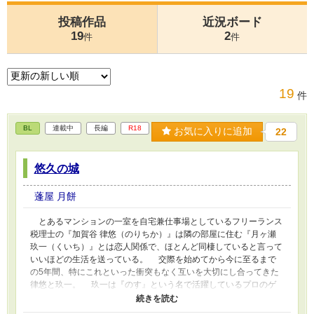
投稿作品
近況ボード
19
2
件
件
19
件
BL
連載中
長編
R18
お気に入りに追加
22
悠久の城
蓬屋 月餅
とあるマンションの一室を自宅兼仕事場としているフリーランス
税理士の『加賀谷 律悠（のりちか）』は隣の部屋に住む『月ヶ瀬
玖一（くいち）』とは恋人関係で、ほとんど同棲していると言って
いいほどの生活を送っている。 交際を始めてから今に至るまで
の5年間、特にこれといった衝突もなく互いを大切にし合ってきた
律悠と玖一。 玖一は『のす』という名で活躍しているプロのゲ
イ向けAV男優でもあるのだが、律悠はそんな玖一のことを陰なが
ら応援し、支えていた。 ある日、律悠は新しく発売された『の