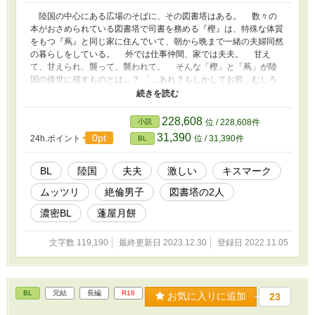
陸国の中心にある広場のそばに、その図書塔はある。 数々の
本がおさめられている図書塔で司書を務める『樫』は、特殊な体質
をもつ『蔦』と同じ家に住んでいて、朝から晩まで一緒の夫婦同然
の暮らしをしている。 外では仕事仲間、家では夫夫。 甘え
て、甘えられ、襲って、襲われて。 そんな「樫」と「蔦」が陸
国の後世に残すものとは…？ 「…あれ？もしかしてお前、むしろ
叩かれたくてわざと理性とばしたフリをしてるわけじゃないよ
な？」 ※作品中の医療知識は現実とは異なる場合がございます。
228,608
小説
位 / 228,608件
31,390
0pt
24h.ポイント
位 / 31,390件
BL
BL
陸国
夫夫
激しい
キスマーク
ムッツリ
絶倫男子
図書塔の2人
濃密BL
蓬屋月餅
文字数 119,190
最終更新日 2023.12.30
登録日 2022.11.05
BL
完結
長編
R18
お気に入りに追加
23