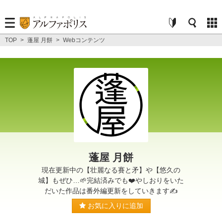
TOP
>
蓬屋 月餅
>
Webコンテンツ
蓬屋 月餅
現在更新中の【壮麗なる賽と矛】や【悠久の
城】もぜひ…🌱完結済みでも❤️やしおりをいた
だいた作品は番外編更新をしていきます✍️
お気に入りに追加