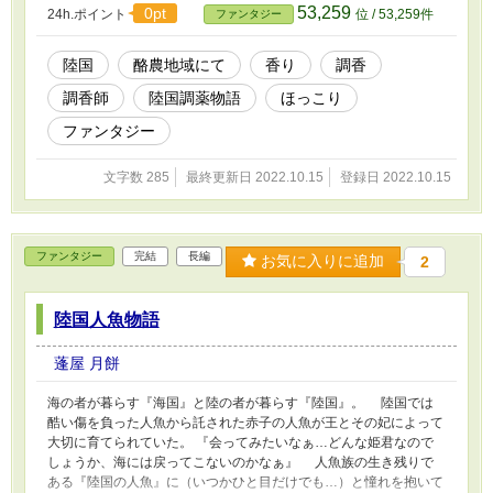
53,259
0pt
24h.ポイント
位 / 53,259件
ファンタジー
陸国
酪農地域にて
香り
調香
調香師
陸国調薬物語
ほっこり
ファンタジー
文字数 285
最終更新日 2022.10.15
登録日 2022.10.15
ファンタジー
完結
長編
お気に入りに追加
2
陸国人魚物語
蓬屋 月餅
海の者が暮らす『海国』と陸の者が暮らす『陸国』。 陸国では
酷い傷を負った人魚から託された赤子の人魚が王とその妃によって
大切に育てられていた。 『会ってみたいなぁ…どんな姫君なので
しょうか、海には戻ってこないのかなぁ』 人魚族の生き残りで
ある『陸国の人魚』に（いつかひと目だけでも…）と憧れを抱いて