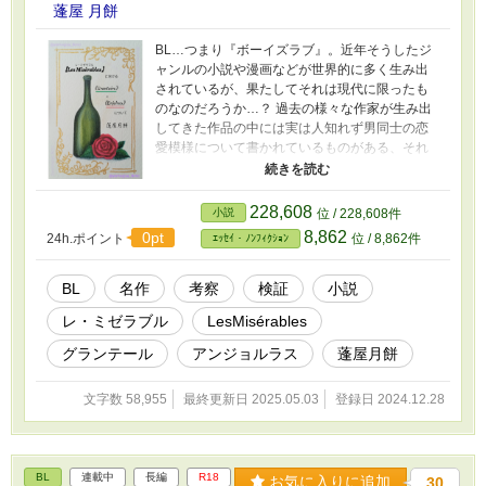
蓬屋 月餅
BL…つまり『ボーイズラブ』。近年そうしたジ
ャンルの小説や漫画などが世界的に多く生み出
されているが、果たしてそれは現代に限ったも
のなのだろうか…？ 過去の様々な作家が生み出
してきた作品の中には実は人知れず男同士の恋
愛模様について書かれているものがある、それ
は誰もが知る【名作】においても同じだ。 そこ
で『見目麗しい男に恋をする男』という描写は
何も現代の作品に限ったものなどではないのだ
228,608
小説
位 / 228,608件
ということをお伝えするべく、蓬屋は【あの名
8,862
0pt
24h.ポイント
位 / 8,862件
ｴｯｾｲ・ﾉﾝﾌｨｸｼｮﾝ
作】の作中にて描写されているBL要素について
の考察を書き連ねることにした。 この考察を最
後まで読んだなら…きっとその【名作】に対す
BL
名作
考察
検証
小説
るあなたの見方は大きく変わるに違いない。
レ・ミゼラブル
LesMisérables
グランテール
アンジョルラス
蓬屋月餅
文字数 58,955
最終更新日 2025.05.03
登録日 2024.12.28
BL
連載中
長編
R18
お気に入りに追加
30