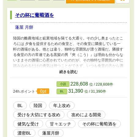
その杯に葡萄酒を
蓬屋 月餅
陸国の酪農地域と鉱業地域を隔てる大通り。その少し奥まったとこ
ろには 夕食を提供するための食堂と、その食堂に隣接している一
軒の酒場がある。他とは違う、独特な雰囲気が漂う酒場だ。隣接す
る食堂の方の常連である黒髪の男『夾（こう）』は理由も分からな
いままその酒場に心惹かれていたのだが、その独特な雰囲気の中に
踏み込めるだけの勇気は持つことができず、いつも食堂の方から酒
場の様子を気にしているだけだった。 きっとこの先もずっとこの
ままだろう。 そう思っていた『夾（こう）』だったのだが、ある
日の出来事を境にすべてが変わり始める。 「あいつらのことを悪
228,608
小説
位 / 228,608件
く言うなら…許さないからな」 「っ…！」 酒場の主たる『赤銅
31,390
0pt
24h.ポイント
位 / 31,390件
BL
色の髪の男』の瞳に射抜かれ、やがて『夾（こう）』はそれまでに
感じたことのない感情に深く取り込まれていく…
BL
陸国
年上攻め
受けを大切にする攻め
攻めによる開発
健気な受け
甘々エッチ
その杯に葡萄酒を
濃密BL
蓬屋月餅