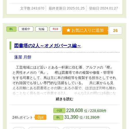
文字数 243,670
最終更新日 2025.01.25
登録日 2024.01.27
BL
連載中
短編
R18
お気に入りに追加
26
図書塔の2人～オメガバース編～
蓬屋 月餅
工芸地域にほど近い とある一軒家に住む番、アルファの『樫』
と男性オメガの『蔦』。 樫は図書塔で本の複製や修復・管理等
をする司書として、蔦は主に本の挿絵等を複製する担当としてそれ
ぞれ陸国でも珍しい専門的な活躍をしている。 共に家からも見
える距離にある図書塔とその隣にある小屋で、ほぼほぼ片時も離れ
ることなく肩を並べて作業する2人。 そんな2人の間には6歳にな
る一人息子の『笹』がいる。 笹はなにかと忙しい両親をよく手
伝おうとするような、アルファの中でも活発さよりは面倒見の良さ
が目立つ性格の子だ。 司書の樫と絵描きの蔦、そして両親の血
228,608
小説
位 / 228,608件
をよく受け継いだ息子『笹』。 『騒いで賑やか』というわけで
31,390
0pt
24h.ポイント
位 / 31,390件
BL
はないが、いつも穏やかな一時を過ごしている3人。 だが、オメ
ガの蔦はある日、番の樫にとある想いを打ち明ける…。 ※こちら