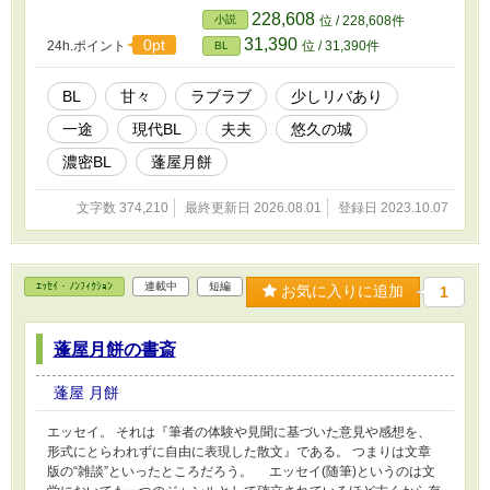
す』が出演するAVをいつものように購入し、視聴したのだ
228,608
小説
位 / 228,608件
が・・・。 ーーーーーーーー こちらの作品は土日以外の休日の前
31,390
0pt
24h.ポイント
位 / 31,390件
BL
後に更新を予定している作品です。 次話の更新日時については、
蓬屋の《近況ボード》『悠久の城』にてご確認いただけます。 ※
こちらは完全な『フィクション』です。 実在の人物、会社等とは
BL
甘々
ラブラブ
少しリバあり
一切関係ありません。
一途
現代BL
夫夫
悠久の城
濃密BL
蓬屋月餅
文字数 374,210
最終更新日 2026.08.01
登録日 2023.10.07
ｴｯｾｲ・ﾉﾝﾌｨｸｼｮﾝ
連載中
短編
お気に入りに追加
1
蓬屋月餅の書斎
蓬屋 月餅
エッセイ。 それは『筆者の体験や見聞に基づいた意見や感想を、
形式にとらわれずに自由に表現した散文』である。 つまりは文章
版の“雑談”といったところだろう。 エッセイ(随筆)というのは文