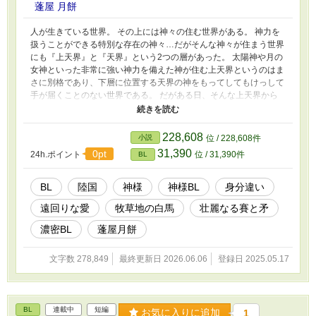
蓬屋 月餅
人が生きている世界。 その上には神々の住む世界がある。 神力を
扱うことができる特別な存在の神々…だがそんな神々が住まう世界
にも『上天界』と『天界』という2つの層があった。 太陽神や月の
女神といった非常に強い神力を備えた神が住む上天界というのはま
さに別格であり、下層に位置する天界の神をもってしてもけっして
手が届くことのない世界である。 だがある日、そんな上天界から
とある一柱の玲瓏な神が天界へと降り立ったのだった。 「そう。
一度天界に降り立ったからには私はもう上天界へと戻ることはでき
ない。いわば片道の、一方通行というやつだ」 どこか飄々として
228,608
小説
位 / 228,608件
いるその神はまず屋敷を建てた後、天界で出会った『争いの神』を
31,390
0pt
24h.ポイント
位 / 31,390件
BL
自らの屋敷に招くのだが… 「結界だと！？ふざけるな！ここから
出しやがれ！！！」 屋敷に強力な結界を張ることで争いの神を閉
じ込めてしまったその神。 だがそれが後に思いがけない愛をもた
BL
陸国
神様
神様BL
身分違い
らすことになるとは、まだ知る由もないのだった…。 これは《陸
遠回りな愛
牧草地の白馬
壮麗なる賽と矛
国》という国の成り立ちと、後にその陸国の強大な守護神となる2
柱の神の少し遠回りな愛を描いた物語である。 ※こちらは【牧草
濃密BL
蓬屋月餅
地の白馬】という物語の派生作品です。
文字数 278,849
最終更新日 2026.06.06
登録日 2025.05.17
BL
連載中
短編
お気に入りに追加
1