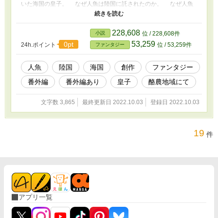
いた海国の皇子。 なぜ人魚は陸国に託されたのか。 なぜ人魚
族は滅びたのか。 人魚が全てを知る時、海と陸の過去が明らか
になる。 「声を、歌を失ったら、私はどうしたら良いの？生きて
いてはいけないの…？」
228,608
小説
位 / 228,608件
53,259
0pt
24h.ポイント
位 / 53,259件
ファンタジー
人魚
陸国
海国
創作
ファンタジー
番外編
番外編あり
皇子
酪農地域にて
文字数 3,865
最終更新日 2022.10.03
登録日 2022.10.03
19
件
アプリ一覧