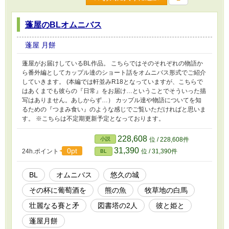
蓬屋のBLオムニバス
蓬屋 月餅
蓬屋がお届けしているBL作品。 こちらではそのそれぞれの物語か
ら番外編としてカップル達のショート話をオムニバス形式でご紹介
していきます。 (本編では軒並みR18となっていますが、こちらで
はあくまでも彼らの『日常』をお届け…ということでそういった描
写はありません。あしからず…） カップル達や物語についてを知
るための『つまみ食い』のような感じでご覧いただければと思いま
す。 ※こちらは不定期更新予定となっております。
228,608
小説
位 / 228,608件
31,390
0pt
24h.ポイント
位 / 31,390件
BL
BL
オムニバス
悠久の城
その杯に葡萄酒を
熊の魚
牧草地の白馬
壮麗なる賽と矛
図書塔の2人
彼と姫と
蓬屋月餅