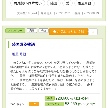
両片想い/両片思い
陸国
愛
蓬屋月餅
文字数 166,474
最終更新日 2022.12.31
登録日 2022.08.19
ファンタジー
完結
長編
お気に入りに追加
1
陸国調薬物語
蓬屋 月餅
彼女と幼い頃に出会い、いつしか恋に落ちていた彼。 農業地
域の奥地で暮らす彼女のそばにいたいと願うようになった彼だが、
彼女はそんな彼に自らの知識を活かした医者になることを勧めてき
た。 陸国では医者達は住む場所を好きに決めることができな
い。 彼女と共に未来を歩むため、彼は『特例』を認めさせよう
と勉強する。 農業地域の彼女を想い続ける彼の物語。 「必ず…
必ず僕は ここに戻ってくるから…」
228,608
小説
位 / 228,608件
53,259
0pt
24h.ポイント
位 / 53,259件
ファンタジー