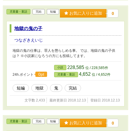
児童書・童話
完結
短編
お気に入りに追加
0
地獄の鬼の子
つなざきえいじ
地獄の鬼の仕事は、罪人を懲らしめる事。 では、地獄の鬼の子供
は？ ※小説家になろうの方にも投稿してます。
228,585
小説
位 / 228,585件
4,652
0pt
24h.ポイント
位 / 4,652件
児童書・童話
短編
地獄
鬼
完結
文字数 2,433
最終更新日 2018.12.13
登録日 2018.12.13
児童書・童話
完結
短編
お気に入りに追加
0