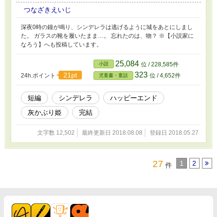
つなざきえいじ
深夜0時の鐘が鳴り、シンデレラは逃げるように城をあとにしまし
た。 ガラスの靴を履いたまま…。 忘れたのは、物？ ※【小説家に
なろう】へも投稿しています。
25,084
小説
位 / 228,585件
323
21pt
24h.ポイント
位 / 4,652件
児童書・童話
短編
シンデレラ
ハッピーエンド
灰かぶり姫
完結
文字数 12,502
最終更新日 2018.08.08
登録日 2018.05.27
27
1
2
件