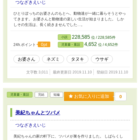
つなざきえいじ
ひとりぼっちのお婆さんのもとへ、動物達が一緒に暮らそうとやっ
てきます。 お婆さんと動物達の楽しい生活が始まりました。 しか
しその生活は、長く続きませんでした…。
228,585
小説
位 / 228,585件
4,652
0pt
24h.ポイント
位 / 4,652件
児童書・童話
お婆さん
ネズミ
タヌキ
ウサギ
文字数 3,011
最終更新日 2019.11.10
登録日 2019.11.10
児童書・童話
完結
短編
お気に入りに追加
0
美紀ちゃんとツバメ
つなざきえいじ
美紀ちゃんの家の軒下に、ツバメが巣を作りました。 しばらくし