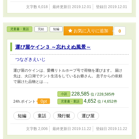
文字数 6,018
最終更新日 2019.12.01
登録日 2019.12.01
児童書・童話
完結
短編
お気に入りに追加
0
運び屋ケイン３ ～忘れえぬ風景～
つなざきえいじ
運び屋のケインは、愛機リトルホープ号で荷物を運びます。 届け
先は、火口湖でテント生活をしているお爺さん。 息子からの依頼
で届けた品物とは…。
228,585
小説
位 / 228,585件
4,652
0pt
24h.ポイント
位 / 4,652件
児童書・童話
短編
童話
飛行艇
運び屋
文字数 2,006
最終更新日 2019.11.22
登録日 2019.11.22