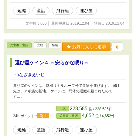
短編
童話
飛行艇
運び屋
文字数 3,606
最終更新日 2019.12.04
登録日 2019.12.04
児童書・童話
完結
短編
お気に入りに追加
0
運び屋ケイン４ ～安らかな眠り～
つなざきえいじ
運び屋のケインは、愛機リトルホープ号で荷物を運びます。 届け
先は、アギ族の墓地。 ケインは、死体の運搬を頼まれたので
す…。
228,585
小説
位 / 228,585件
4,652
0pt
24h.ポイント
位 / 4,652件
児童書・童話
短編
童話
飛行艇
運び屋