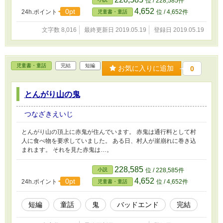
位 / 228,585件
4,652
0pt
24h.ポイント
位 / 4,652件
児童書・童話
文字数 8,016
最終更新日 2019.05.19
登録日 2019.05.19
児童書・童話
完結
短編
お気に入りに追加
0
とんがり山の鬼
つなざきえいじ
とんがり山の頂上に赤鬼が住んでいます。 赤鬼は通行料として村
人に食べ物を要求していました。 ある日、村人が崖崩れに巻き込
まれます。 それを見た赤鬼は…。
228,585
小説
位 / 228,585件
4,652
0pt
24h.ポイント
位 / 4,652件
児童書・童話
短編
童話
鬼
バッドエンド
完結