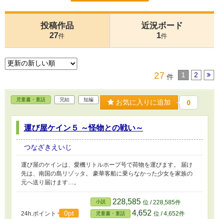
投稿作品
近況ボード
27
1
件
件
27
1
2
件
児童書・童話
完結
短編
お気に入りに追加
0
運び屋ケイン５ ～怪物との戦い～
つなざきえいじ
運び屋のケインは、愛機リトルホープ号で荷物を運びます。 届け
先は、南国の島リゾッタ。 豪華客船に乗らなかった少女を家族の
元へ送り届けます…。
228,585
小説
位 / 228,585件
4,652
0pt
24h.ポイント
位 / 4,652件
児童書・童話