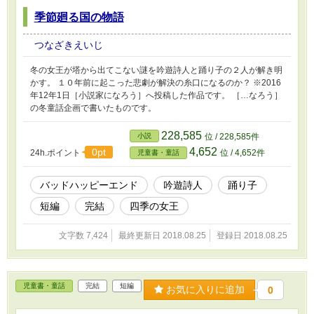
季節廻る国の物語
つなざきえいじ
冬の女王が塔から出てこない謎を吟遊詩人と踊り子の２人が解き明
かす。 １０年前に起こった悲劇が解決の糸口になるのか？ ※2016
年12年1日［小説家になろう］へ投稿した作品です。 ［…なろう］
の冬童話企画で書いたものです。
228,585
小説
位 / 228,585件
4,652
0pt
24h.ポイント
位 / 4,652件
児童書・童話
バッドハッピーエンド
吟遊詩人
踊り子
短編
完結
四季の女王
文字数 7,424
最終更新日 2018.08.25
登録日 2018.08.25
児童書・童話
完結
短編
お気に入りに追加
0