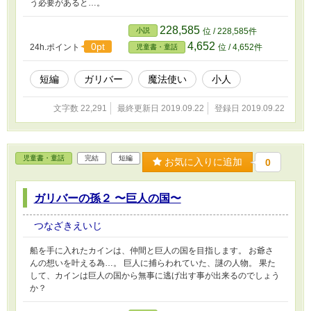
う必要があると…。
228,585
小説
位 / 228,585件
4,652
0pt
24h.ポイント
位 / 4,652件
児童書・童話
短編
ガリバー
魔法使い
小人
文字数 22,291
最終更新日 2019.09.22
登録日 2019.09.22
児童書・童話
完結
短編
お気に入りに追加
0
ガリバーの孫２ 〜巨人の国〜
つなざきえいじ
船を手に入れたカインは、仲間と巨人の国を目指します。 お爺さ
んの想いを叶える為…。 巨人に捕らわれていた、謎の人物。 果た
して、カインは巨人の国から無事に逃げ出す事が出来るのでしょう
か？