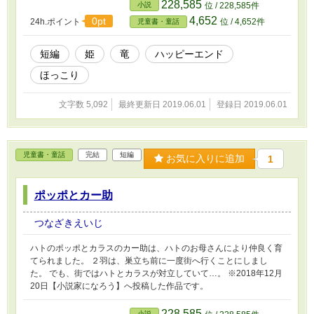
いの白雪姫」は、こちらに投稿しません。 なにせ、う～ん…な、
228,585
小説
位 / 228,585件
出来なので…。
4,652
0pt
24h.ポイント
位 / 4,652件
児童書・童話
短編
姫
竜
ハッピーエンド
ほっこり
文字数 5,092
最終更新日 2019.06.01
登録日 2019.06.01
児童書・童話
完結
短編
お気に入りに追加
1
ポッポとカー助
つなざきえいじ
ハトのポッポとカラスのカー助は、ハトのお母さんにより仲良く育
てられました。 ２羽は、巣立ち前に一度街へ行くことにしまし
た。 でも、街ではハトとカラスが対立していて…。 ※2018年12月
20日【小説家になろう】へ投稿した作品です。
228,585
小説