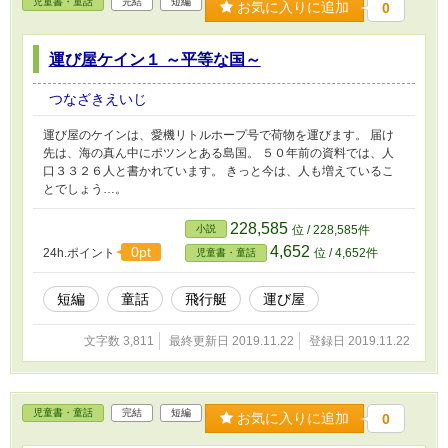
児童書・童話
完結
短編
お気に入りに追加
0
運び屋ケイン１ ～平等な国～
つなざきえいじ
運び屋のケインは、愛機リトルホープ号で荷物を運びます。 届け
先は、海の真ん中にポツンとある島国。 ５０年前の資料では、人
口３３２６人と書かれています。 きっと今は、人も増えているこ
とでしょう…。
228,585
小説
位 / 228,585件
4,652
0pt
24h.ポイント
位 / 4,652件
児童書・童話
短編
童話
飛行艇
運び屋
文字数 3,811
最終更新日 2019.11.22
登録日 2019.11.22
児童書・童話
完結
短編
お気に入りに追加
0