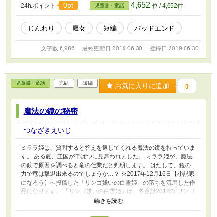
4,652
0pt
24h.ポイント
位 / 4,652件
児童書・童話
じんわり
魔女
短編
バッドエンド
文字数 6,986
最終更新日 2019.06.30
登録日 2019.06.30
児童書・童話
完結
短編
お気に入りに追加
0
魔法の鏡の秘密
つなざきえいじ
ミララ姫は、質問すると答えを返してくれる魔法の鏡を持っていま
す。 ある夏、王国が干ばつに見舞われました。 ミララ姫が、魔法
の鏡で原因を調べると竜の仕業だと判明します。 はたして、鏡の
力で竜は撃退出来るのでしょうか…？ ※2017年12月16日【小説家
になろう】へ投稿した「リンゴ嫌いの白雪姫」の落ちを流用した作
品になります。 「リンゴ嫌いの白雪姫」は、冬童話2018の”リンゴ
嫌い”設定に縛られた結果、う～ん…な、出来になってしまったの
ですが、落ちだけは気に入っていたので…。 ちなみに「リンゴ嫌