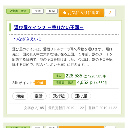
児童書・童話
完結
短編
お気に入りに追加
2
運び屋ケイン２ ～懲りない王国～
つなざきえいじ
運び屋のケインは、愛機リトルホープ号で荷物を運びます。 届け
先は、国の真ん中に大きな湖が在る王国。 １年前、獣のジーミを
駆除する目的で、獣のキコを届けました。 今回は、獣のキコを駆
除する目的で、獣のピョポンを届けに行きます…。
228,585
小説
位 / 228,585件
4,652
0pt
24h.ポイント
位 / 4,652件
児童書・童話
短編
童話
飛行艇
運び屋
文字数 2,185
最終更新日 2019.11.22
登録日 2019.11.22