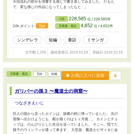
今回流れの部分を清書する感じで書き直してみました。 だもん
で、変な感じの作品になってしまったなと…。
228,585
小説
位 / 228,585件
4,652
0pt
24h.ポイント
位 / 4,652件
児童書・童話
シンデレラ
短編
童話
ミサンガ
文字数 1,256
最終更新日 2019.10.19
登録日 2019.10.19
児童書・童話
完結
短編
お気に入りに追加
0
ガリバーの孫３ 〜魔道士の洞窟〜
つなざきえいじ
巨人の国から戻ったカインは、故郷の村に帰っていました。 次の
冒険へ出かけようにも、船が届くのは１ヶ月後…。 カインとチョ
ップは、のんびりとした生活を送っていました。 そこへ、慌てた
様子のウィンフィが遣って来ます。 大至急、魔道士ビザィオに会