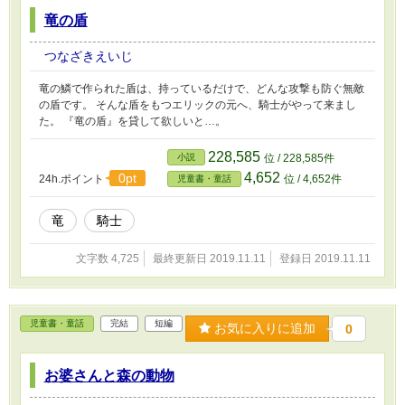
竜の盾
つなざきえいじ
竜の鱗で作られた盾は、持っているだけで、どんな攻撃も防ぐ無敵
の盾です。 そんな盾をもつエリックの元へ、騎士がやって来まし
た。 『竜の盾』を貸して欲しいと…。
228,585
小説
位 / 228,585件
4,652
0pt
24h.ポイント
位 / 4,652件
児童書・童話
竜
騎士
文字数 4,725
最終更新日 2019.11.11
登録日 2019.11.11
児童書・童話
完結
短編
お気に入りに追加
0
お婆さんと森の動物