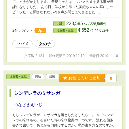
て、ヒナがかえります。 美紀ちゃんは、ツバメの巣を見る事が日
課になりました。 ある日、学校から帰った美紀ちゃんの耳に、ツ
ピーツピーと聞きなれない鳴き声が聞こえてきました…。
228,585
小説
位 / 228,585件
4,652
0pt
24h.ポイント
位 / 4,652件
児童書・童話
ツバメ
女の子
文字数 2,184
最終更新日 2019.11.10
登録日 2019.11.10
児童書・童話
完結
短編
お気に入りに追加
0
シンデレラのミサンガ
つなざきえいじ
もしシンデレラが、ミサンガを落としたとしたら…。 ※「シンデ
レラの忘れもの」を書いた時の忘れ物案の一つです。 流れを箇条
書きで書いて、あとから肉付けするのが、私の書き方なのですが、