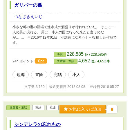
ガリバーの孫
つなざきえいじ
小さな町の港の酒場で進水式の酒盛りが行われていた。 そこに一
人の男が現れる。 男は、小人の国に行って来たと言うのだ
が……。 ※2016年12年01日［小説家になろう］へ投稿した作品で
す。
228,585
小説
位 / 228,585件
4,652
0pt
24h.ポイント
位 / 4,652件
児童書・童話
短編
冒険
完結
小人
文字数 3,750
最終更新日 2018.08.08
登録日 2018.05.27
児童書・童話
完結
短編
お気に入りに追加
6
シンデレラの忘れもの