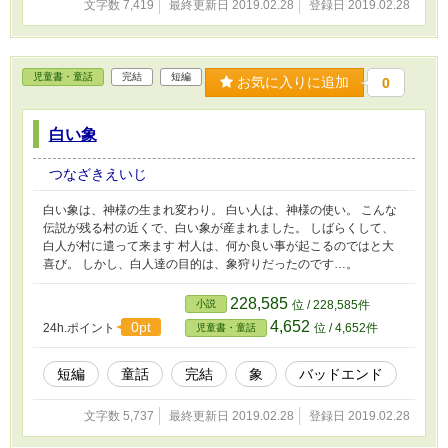
文字数 7,419
最終更新日 2019.02.28
登録日 2019.02.28
児童書・童話
完結
短編
お気に入りに追加
0
白い象
つなざきえいじ
白い象は、神様の生まれ変わり。 白い人は、神様の使い。 こんな
伝説が残る村の近くで、白い象が産まれました。 しばらくして、
白人が村に遣って来ます 村人は、何か良い事が起こるのではと大
喜び。 しかし、白人達の目的は、象狩りだったのです…。
228,585
小説
位 / 228,585件
4,652
0pt
24h.ポイント
位 / 4,652件
児童書・童話
短編
童話
完結
象
バッドエンド
文字数 5,737
最終更新日 2019.02.28
登録日 2019.02.28