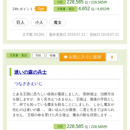
228,585
小説
位 / 228,585件
4,652
0pt
24h.ポイント
位 / 4,652件
児童書・童話
巨人
小人
魔女
文字数 29,391
最終更新日 2019.07.21
登録日 2019.07.21
児童書・童話
完結
短編
お気に入りに追加
0
迷いの森の兵士
つなざきえいじ
とある王国に恐ろしい疫病が蔓延しました。 医師達は、治療方法
を探しますが、全く見当もつきません。 王様は、最後の手段とし
て、何でも知っている魔女を頼ることにしました。 しかし魔女が
住むのは迷いの森…。 迷い込んだが最後、二度と生きては出られ
ません。 王様の命を受けた兵士達は、魔女の館を目指します…。
228,585
小説
位 / 228,585件