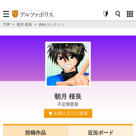
TOP
>
朝月 桜良
>
Webコンテンツ
朝月 桜良
不定期更新
お気に入りに追加
投稿作品
近況ボード