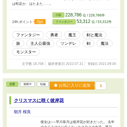
は蛇足か、はたまた……。
228,786
小説
位 / 228,786件
53,312
0pt
24h.ポイント
位 / 53,312件
ファンタジー
ファンタジー
勇者
魔王
剣と魔法
旅
主人公最強
ツンデレ
剣
魔法
モンスター
文字数 18,708
最終更新日 2022.07.31
登録日 2021.09.05
恋愛
連載中
短編
お気に入りに追加
1
クリスマスに咲く彼岸花
朝月 桜良
彼女は──早川皐月は彼岸花が好きだった。 去年
のクリスマスに亡くなったクラスの女子、早川