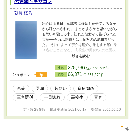
恋連鎖ヘキサゴン
朝月 桜良
宗介はある日、放課後に好意を寄せている女子
から呼び出された。 まさかまさかと思いながら
も想いを馳せる中、訪れた彼女から告げられた
言葉──それは期待とは正反対の恋愛相談だっ
た。 それによって宗介は厄介な旅をする船に乗
り込むこととなる。 高校生の男女6人の恋愛模
様。 彼ら、彼女らは何をどう想う。 その先に待
つ想いの形は── 時として恋の連鎖は止まらな
い。 宗介もまた、そんな連鎖に巻き込まれてい
228,786
小説
位 / 228,786件
く。 繋がりは、やがて帰結する。
66,371
0pt
24h.ポイント
位 / 66,371件
恋愛
恋愛
学園
片想い
多角関係
三角関係
一目惚れ
高校生
青春
文字数 25,895
最終更新日 2021.06.17
登録日 2021.02.10
5
件