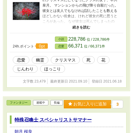
皐月。 マンションからの飛び降り自殺だった。
彼女とは友人でもなければ話したことも数える
ほどしかない佐倉は、けれど彼女の死に思うと
ころがあった。 なぜ彼女は死んでしまったの
か。 気づけば翌年のクリスマスイブの夜、彼は
彼女が死んだマンション脇の植え込み前に立っ
ていた。 ふと、手を合わせる彼を呼ぶ声が聞こ
228,786
小説
位 / 228,786件
えてくる。 顔を上げた先には、なんと早川にそ
66,371
0pt
24h.ポイント
位 / 66,371件
恋愛
っくりの少女が……。
恋愛
幽霊
クリスマス
死
花
じんわり
ほっこり
文字数 23,479
最終更新日 2021.09.10
登録日 2021.06.18
ファンタジー
連載中
長編
お気に入りに追加
3
特殊召喚士 スペシャリストサマナー
朝月 桜良