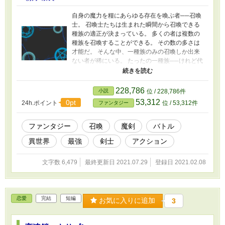
自身の魔力を糧にあらゆる存在を喚ぶ者──召喚
士。 召喚士たちは生まれた瞬間から召喚できる
種族の適正が決まっている。 多くの者は複数の
種族を召喚することができる。 その数の多さは
才能だ。 そんな中、一種族のみの召喚しか出来
ない者が稀にいる。 たったの一種族──けれど代
わりにその種族の扱いは他の何者よりも優れて
いる。 言わば一意専心の召喚士。 その者は、哀
れみと畏敬の両方を込めてこう呼ばれる。 スペ
228,786
小説
位 / 228,786件
シャリストサマナー(特殊召喚士)と。
53,312
0pt
24h.ポイント
位 / 53,312件
ファンタジー
ファンタジー
召喚
魔剣
バトル
異世界
最強
剣士
アクション
文字数 6,479
最終更新日 2021.07.29
登録日 2021.02.08
恋愛
完結
短編
お気に入りに追加
3