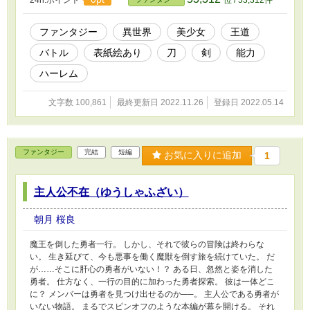
として巻き込まれていく。 待ち受ける他の王達
との激戦。 キングゼロはいつ、どうして始まっ
たのか。 なぜシンリが選ばれたのか。 様々な謎
ファンタジー
異世界
美少女
王道
が、解かれていく。 『王』道バトルファンタジ
バトル
表紙絵あり
刀
剣
能力
ー、開幕！ かなりの長編小説となります。 読ま
れる方はお覚悟を。 カバーイラストは友人のゆ
ハーレム
ーりさんに描いていただきました！
SpecialThanks！
文字数 100,861
最終更新日 2022.11.26
登録日 2022.05.14
ファンタジー
完結
短編
お気に入りに追加
1
主人公不在（ゆうしゃふざい）
朝月 桜良
魔王を倒した勇者一行。 しかし、それで彼らの冒険は終わらな
い。 生き延びて、今も悪事を働く魔獣を倒す旅を続けていた。 だ
が……そこに肝心の勇者がいない！？ ある日、忽然と姿を消した
勇者。 仕方なく、一行の目的に加わった勇者探索。 彼は一体どこ
に？ メンバーは勇者を見つけ出せるのか──。 主人公である勇者が
いない物語。 まるでスピンオフのような本編が幕を開ける。 それ