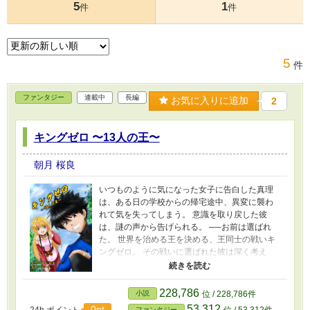
5
1
件
件
5
件
ファンタジー
連載中
長編
お気に入りに追加
2
キングゼロ 〜13人の王〜
朝月 桜良
いつものように気になった女子に告白した真理
は、ある日の学校からの帰宅途中、異変に襲わ
れて気を失ってしまう。 意識を取り戻した彼
は、謎の声から告げられる。 ──お前は選ばれ
た。 世界を治める王を決める、王同士の戦いキ
ングゼロ。 その戦いに選ばれた彼は深く考え
ず、参加を了承する。 そして名乗る──シンリ
と。 次に目を覚ました場所は見知らぬ土地。 そ
こは何と異世界で……。 シンリは長く続いてい
228,786
小説
位 / 228,786件
る過酷な戦い、キングゼロに新たな13人目の王
53,312
0pt
24h.ポイント
位 / 53,312件
ファンタジー