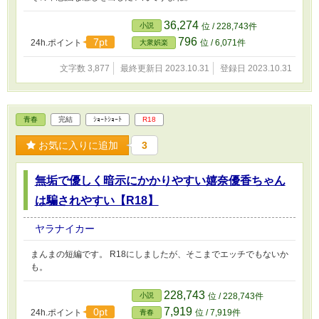
36,274
小説
位 / 228,743件
796
7pt
24h.ポイント
位 / 6,071件
大衆娯楽
文字数 3,877
最終更新日 2023.10.31
登録日 2023.10.31
青春
完結
ｼｮｰﾄｼｮｰﾄ
R18
お気に入りに追加
3
無垢で優しく暗示にかかりやすい嬉奈優香ちゃん
は騙されやすい【R18】
ヤラナイカー
まんまの短編です。 R18にしましたが、そこまでエッチでもないか
も。
228,743
小説
位 / 228,743件
7,919
0pt
24h.ポイント
位 / 7,919件
青春