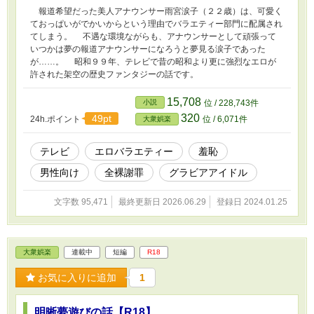
報道希望だった美人アナウンサー雨宮涙子（２２歳）は、可愛く
ておっぱいがでかいからという理由でバラエティー部門に配属され
てしまう。 不遇な環境ながらも、アナウンサーとして頑張って
いつかは夢の報道アナウンサーになろうと夢見る涙子であった
が……。 昭和９９年、テレビで昔の昭和より更に強烈なエロが
許された架空の歴史ファンタジーの話です。
15,708
小説
位 / 228,743件
320
49pt
24h.ポイント
位 / 6,071件
大衆娯楽
テレビ
エロバラエティー
羞恥
男性向け
全裸謝罪
グラビアアイドル
文字数 95,471
最終更新日 2026.06.29
登録日 2024.01.25
大衆娯楽
連載中
短編
R18
お気に入りに追加
1
明晰夢遊びの話【R18】