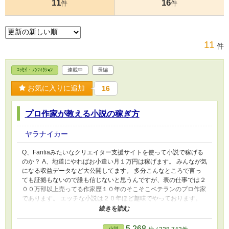
11
16
件
件
11
件
ｴｯｾｲ・ﾉﾝﾌｨｸｼｮﾝ
連載中
長編
お気に入りに追加
16
プロ作家が教える小説の稼ぎ方
ヤラナイカー
Q、Fantiaみたいなクリエイター支援サイトを使って小説で稼げる
のか？ A、地道にやればお小遣い月１万円は稼げます。 みんなが気
になる収益データなど大公開してます。 多分こんなところで言っ
ても証拠もないので誰も信じないと思うんですが、表の仕事では２
００万部以上売ってる作家歴１０年のそこそこベテランのプロ作家
であります。 エッチな小説は２０年ほど趣味でやっております。
そっちでも収益化をはかってしまうのは職業病なんだろうか。 小
説でお金を稼ぐことに興味がある人は、読んでみてください。 割
とマジで、これ無料で公開するのすごいって情報はあるはずです。
5,268
小説