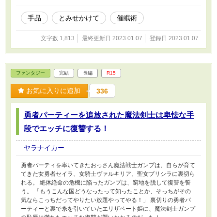
手品
とみせかけて
催眠術
文字数 1,813
最終更新日 2023.01.07
登録日 2023.01.07
ファンタジー
完結
長編
R15
お気に入りに追加
336
勇者パーティーを追放された魔法剣士は卑怯な手
段でエッチに復讐する！
ヤラナイカー
勇者パーティを率いてきたおっさん魔法戦士ガンプは、自らが育て
てきた女勇者セイラ、女騎士ヴァルキリア、聖女プリシラに裏切ら
れる。 絶体絶命の危機に陥ったガンプは、窮地を脱して復讐を誓
う。 「もうこんな国どうなったって知ったことか、そっちがその
気ならこっちだってやりたい放題やってやる！」 裏切りの勇者パ
ーティーと裏で糸を引いていたエリザベート姫に、魔法剣士ガンプ