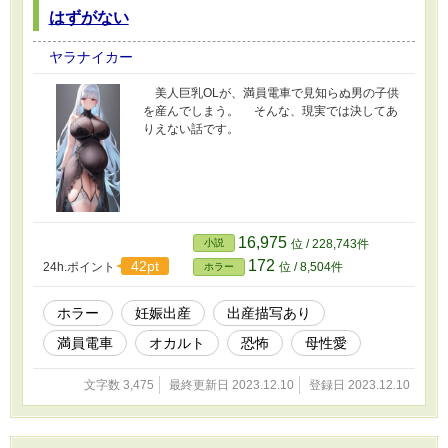
はずがない
ヤラナイカー
美人巨乳OLが、満員電車で見知らぬ男の子供
を産んでしまう。 そんな、現実では決してあ
りえない話です。
16,975
小説
位 / 228,743件
172
42pt
24h.ポイント
位 / 8,504件
ホラー
ホラー
妊娠出産
出産描写あり
満員電車
オカルト
恐怖
母性愛
文字数 3,475
最終更新日 2023.12.10
登録日 2023.12.10