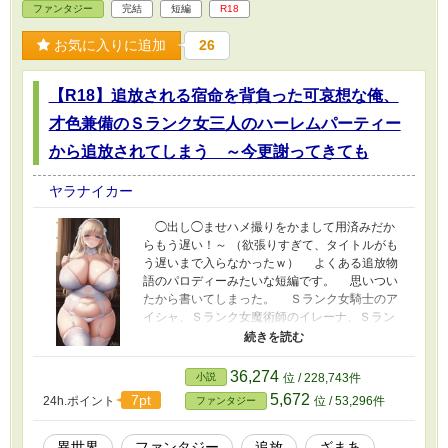
ファンタジー
完結
短編
R18
お気に入りに追加
26
【R18】追放される宿命を背負った可哀想な俺、
才色兼備のＳランク女三人のハーレムパーティー
から追放されてしまう ～今更謝ってきても
ヤラナイカー
◯出し◯ませハメ撮りをかまして用済みだか
らもう遅い！～ （欲張りすぎて、タイトルがも
う遅いまで入らなかったｗ） よくある追放物
語のパロディーみたいな短編です。 思いつい
たから書いてしまった。 Ｓランク女騎士のア
イシャ、Ｓランク女魔術師のイレーナ、Ｓラン
ク聖女のセレスティナのハーレムパーティーか
ら、Ａランク｜荷物持ち《ポーター》のおっさ
ん、サトシが追放されるだけのお話です。
36,274
小説
位 / 228,743件
R18付けてますが、エッチと感じるかどうかは
5,672
7pt
24h.ポイント
位 / 53,296件
ファンタジー
読む人によるかもしれません。
異世界
ファンタジー
追放
ざまあ