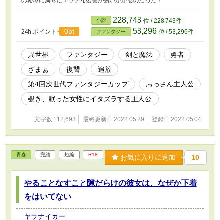
の恥辱に満ちたエッチな復讐が襲いかかるのだった！
228,743
小説
位 / 228,743件
53,296
0pt
24h.ポイント
位 / 53,296件
ファンタジー
異世界
ファンタジー
剣と魔法
勇者
ざまぁ
復讐
追放
第4回次世代ファンタジーカップ
おっさん主人公
覗き、眠った女性にイタズラする主人公
文字数 112,693
最終更新日 2022.05.29
登録日 2022.05.04
青春
完結
短編
R18
お気に入りに追加
10
やることなすこと隙だらけの彼女は、なぜか下着
をはいてない
ヤラナイカー