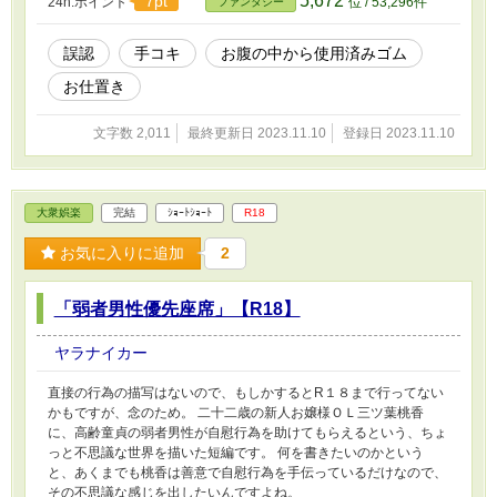
5,672
7pt
24h.ポイント
位 / 53,296件
ファンタジー
誤認
手コキ
お腹の中から使用済みゴム
お仕置き
文字数 2,011
最終更新日 2023.11.10
登録日 2023.11.10
大衆娯楽
完結
ｼｮｰﾄｼｮｰﾄ
R18
お気に入りに追加
2
「弱者男性優先座席」【R18】
ヤラナイカー
直接の行為の描写はないので、もしかするとR１８まで行ってない
かもですが、念のため。 二十二歳の新人お嬢様ＯＬ三ツ葉桃香
に、高齢童貞の弱者男性が自慰行為を助けてもらえるという、ちょ
っと不思議な世界を描いた短編です。 何を書きたいのかという
と、あくまでも桃香は善意で自慰行為を手伝っているだけなので、
その不思議な感じを出したいんですよね。