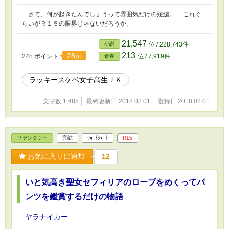
さて、何が起きたんでしょうって雰囲気だけの短編。 これぐ
らいがＲ１５の限界じゃないだろうか。
21,547
小説
位 / 228,743件
213
28pt
24h.ポイント
位 / 7,919件
青春
ラッキースケベ女子高生ＪＫ
文字数 1,485
最終更新日 2018.02.01
登録日 2018.02.01
ファンタジー
完結
ｼｮｰﾄｼｮｰﾄ
R15
お気に入りに追加
12
いと気高き聖女セフィリアのローブをめくってパ
ンツを鑑賞するだけの物語
ヤラナイカー