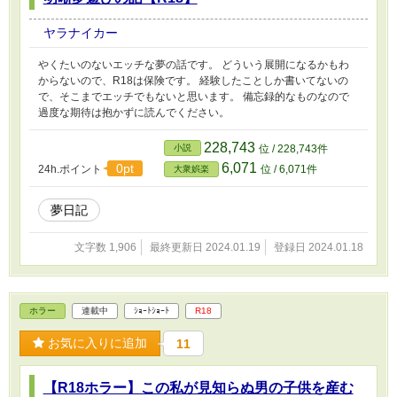
ヤラナイカー
やくたいのないエッチな夢の話です。 どういう展開になるかもわ
からないので、R18は保険です。 経験したことしか書いてないの
で、そこまでエッチでもないと思います。 備忘録的なものなので
過度な期待は抱かずに読んでください。
228,743
小説
位 / 228,743件
6,071
0pt
24h.ポイント
位 / 6,071件
大衆娯楽
夢日記
文字数 1,906
最終更新日 2024.01.19
登録日 2024.01.18
ホラー
連載中
ｼｮｰﾄｼｮｰﾄ
R18
お気に入りに追加
11
【R18ホラー】この私が見知らぬ男の子供を産む