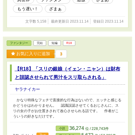
もう遅い！
ざまぁ
文字数 5,158
最終更新日 2023.11.14
登録日 2023.11.14
ファンタジー
完結
短編
R18
お気に入りに追加
3
【R18】「スリの銀娘（イェン・ニャン）は財布
と誤認させられて男汁をスリ取らされる」
ヤラナイカー
かなり特殊なフェチで直接的な行為はないので、エッチと感じる
かどうかはわかりません。 認識誤認させてくるおじさんに、ス
リの女の子がお仕置きされて改心させられる話です。 作者がこ
ういうの好きなだけです。
36,274
小説
位 / 228,743件