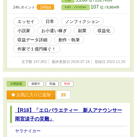
位 / 228,743件
107
248pt
24h.ポイント
位 / 8,864件
ｴｯｾｲ・ﾉﾝﾌｨｸｼｮﾝ
エッセイ
日常
ノンフィクション
小説家
お小遣い稼ぎ
副業
収益化
収益データ詳細
創作・執筆
作家で１億円稼ぐ！
文字数 157,901
最終更新日 2026.07.16
登録日 2023.11.20
大衆娯楽
連載中
長編
R18
お気に入りに追加
25
【R18】「エロバラエティー 新人アナウンサー
雨宮涙子の災難」
ヤラナイカー