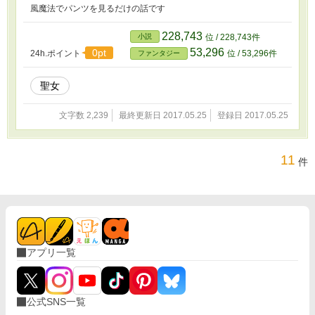
風魔法でパンツを見るだけの話です
228,743
小説
位 / 228,743件
53,296
0pt
24h.ポイント
位 / 53,296件
ファンタジー
聖女
文字数 2,239
最終更新日 2017.05.25
登録日 2017.05.25
11
件
アプリ一覧
公式SNS一覧