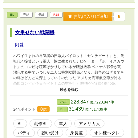
BL
完結
長編
R18
お気に入りに追加
8
女乗せない戦闘機
阿愛
ハワイ生まれの吞気者の日系人パイロット「センチピート」と、先
祖代々提督という軍人一族に生まれたナビゲーター「ボーイスカウ
ト」のコンビは喧嘩ばかりしているが腕は抜群 ベトナム戦争が泥
沼化する中でいつしか二人は特別な関係となり、戦争のはざまでそ
の絆はどんどん深まっていくのだった アメリカ海軍航空隊が誇る
凸凹コンビが今日もベトナムの空を行く!痛快ゲイ戦記 ※note、
pixiv、fujossy、ノクターンノベルズにて重複投稿を行っておりま
す。noteよりリンクは辿れます ※後書きに用語等の注釈集を用意
しております ※直接のサポートはnoteまたはBOOTHにてお願いい
228,847
小説
位 / 228,847件
たします 【note】
31,439
0pt
24h.ポイント
位 / 31,439件
BL
https://note.com/ahai_rainbow/n/na0ed227a3f63?
magazine_key=mf4183aa0f8fb
BL
創作BL
軍人
アメリカ人
バディ
誘い受け
身長差
オレ様ヘタレ