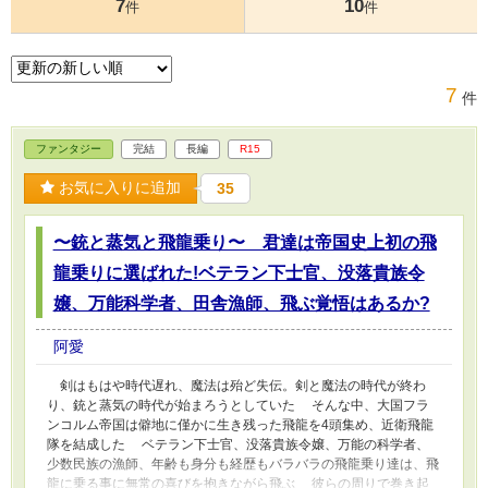
7
10
件
件
7
件
ファンタジー
完結
長編
R15
お気に入りに追加
35
〜銃と蒸気と飛龍乗り〜 君達は帝国史上初の飛
龍乗りに選ばれた!ベテラン下士官、没落貴族令
嬢、万能科学者、田舎漁師、飛ぶ覚悟はあるか?
阿愛
剣はもはや時代遅れ、魔法は殆ど失伝。剣と魔法の時代が終わ
り、銃と蒸気の時代が始まろうとしていた そんな中、大国フラ
ンコルム帝国は僻地に僅かに生き残った飛龍を4頭集め、近衛飛龍
隊を結成した ベテラン下士官、没落貴族令嬢、万能の科学者、
少数民族の漁師、年齢も身分も経歴もバラバラの飛龍乗り達は、飛
龍に乗る事に無常の喜びを抱きながら飛ぶ 彼らの周りで巻き起