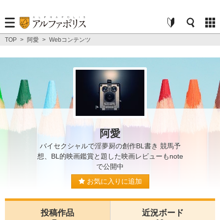
TOP
>
阿愛
>
Webコンテンツ
阿愛
バイセクシャルで淫夢厨の創作BL書き 競馬予
想、BL的映画鑑賞と題した映画レビューもnote
で公開中
お気に入りに追加
投稿作品
近況ボード