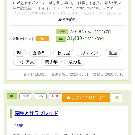
に燃える老ガンマン。彼は殺し屋にしては優しすぎた。 老人×美少
年の歳の差ハードボイルドBL ※note、pixiv、fujossy、ノクターン
ノベルズにて重複投稿を行っております。noteよりリンクは辿れま
す ※後書きに用語等の注釈集を用意しております ※直接のサポー
トはnoteまたはBOOTHにてお願いいたします 【note】
https://note.com/ahai_rainbow/n/na0ed227a3f63?
228,847
小説
位 / 228,847件
magazine_key=mf4183aa0f8fb
31,439
0pt
24h.ポイント
位 / 31,439件
BL
BL
創作BL
殺し屋
ガンマン
混血
ロシア人
美少年
歳の差
文字数 18,635
最終更新日 2020.05.31
登録日 2020.05.15
BL
完結
長編
R18
お気に入りに追加
8
闘牛とサラブレッド
阿愛