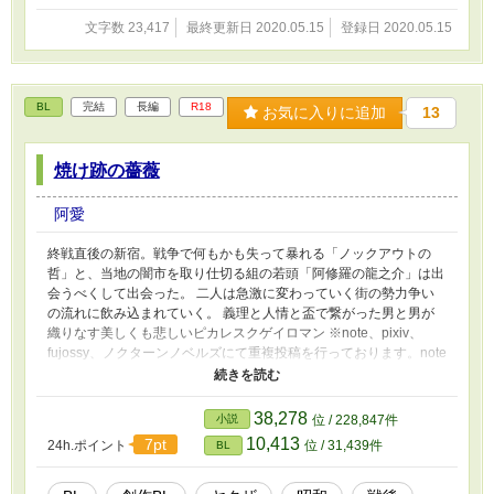
文字数 23,417
最終更新日 2020.05.15
登録日 2020.05.15
BL
完結
長編
R18
お気に入りに追加
13
焼け跡の薔薇
阿愛
終戦直後の新宿。戦争で何もかも失って暴れる「ノックアウトの
哲」と、当地の闇市を取り仕切る組の若頭「阿修羅の龍之介」は出
会うべくして出会った。 二人は急激に変わっていく街の勢力争い
の流れに飲み込まれていく。 義理と人情と盃で繋がった男と男が
織りなす美しくも悲しいピカレスクゲイロマン ※note、pixiv、
fujossy、ノクターンノベルズにて重複投稿を行っております。note
よりリンクは辿れます ※後書きに用語等の注釈集を用意しており
ます ※サポートはnoteまたはBOOTHにてお願いいたします
【note】https://note.com/ahai_rainbow/n/na0ed227a3f63?
38,278
小説
位 / 228,847件
magazine_key=mf4183aa0f8fb
10,413
7pt
24h.ポイント
位 / 31,439件
BL