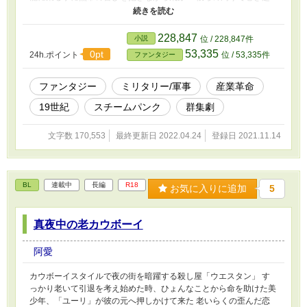
こる事件、任務、人間模様は全て手探りで、時代と同じで先が見え
ない。しかし、飛龍隊は今日も飛ぶ これは少し剣と魔法で、少
しスチームパンクな、そんな仮想世界ファンタジー もし飛龍が
228,847
小説
位 / 228,847件
実在したからどれ程の軍事的価値があるのか、こういう出自の飛龍
53,335
0pt
24h.ポイント
位 / 53,335件
ファンタジー
乗り達が集まるとどんな事が起きるのか、という視点に重きを置い
て書いています 第0章は登場人物の前日譚なので一旦読み飛ばし
てOKです 第3シーズン無事完結しました。第4シーズンは3月
ファンタジー
ミリタリー/軍事
産業革命
頭に開始予定です。どうぞお楽しみに
19世紀
スチームパンク
群集劇
文字数 170,553
最終更新日 2022.04.24
登録日 2021.11.14
BL
連載中
長編
R18
お気に入りに追加
5
真夜中の老カウボーイ
阿愛
カウボーイスタイルで夜の街を暗躍する殺し屋「ウエスタン」 す
っかり老いて引退を考え始めた時、ひょんなことから命を助けた美
少年、「ユーリ」が彼の元へ押しかけて来た 老いらくの歪んだ恋