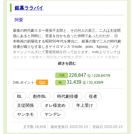
銀幕ララバイ
阿愛
最後の時代劇スター尾張千太郎と、その付人の辰三。二人は主従関
係にあると同時に、苦楽を分かち合った仲間であったのだが… 日
本映画の斜陽化する昭和50年代を舞台に、銀幕の陰で二人の時代劇
俳優が織りなす哀しきゲイロマンス ※note、pixiv、fujossy、ノク
ターンノベルズにて重複投稿を行っております。noteよりリンクは
辿れます ※後書きに用語等の注釈集を用意しております ※直接の
サポートはnoteまたはBOOTHにてお願いいたします 【note】
https://note.com/ahai_rainbow/n/na0ed227a3f63?
magazine_key=mf4183aa0f8fb
228,847
小説
位 / 228,847件
31,439
0pt
24h.ポイント
位 / 31,439件
BL
BL
創作BL
時代劇俳優
役者
主従関係
オレ様攻め
年上受け
ヤンホモ
ヤンデレ
文字数 18,658
最終更新日 2020.05.15
登録日 2020.05.15