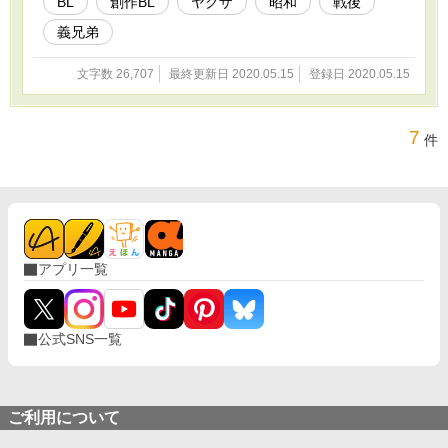
BL
創作BL
ヤクザ
昭和
戦後
義兄弟
文字数 26,707
最終更新日 2020.05.15
登録日 2020.05.15
7
件
アプリ一覧
公式SNS一覧
ご利用について