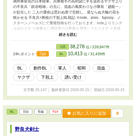
満州事変化の日本陸軍。兵隊相手の高利貸に手を染めるヤクザ上り
の不良兵「鉄谷昭雄」の元に、混血の風変わりな小隊長「趙龍一」
が赴任した 二人の運命は思わぬ形で交錯し、道ならぬ大輪の花を
咲かせる 不良兵×将校の下剋上BL戦記 ※note、pixiv、fujossy、ノ
クターンノベルズにて重複投稿を行っております。noteよりリンク
は辿れます ※後書きに用語等の注釈集を用意しております ※直接
のサポートはnoteまたはBOOTHにてお願いいたします 【note】
https://note.com/ahai_rainbow/n/na0ed227a3f63?
magazine_key=mf4183aa0f8fb
38,278
小説
位 / 228,847件
10,413
7pt
24h.ポイント
位 / 31,439件
BL
BL
創作BL
軍人
昭和
混血
ヤクザ
下剋上
誘い受け
文字数 25,147
最終更新日 2020.05.15
登録日 2020.05.15
BL
完結
長編
R18
お気に入りに追加
8
野良犬剣士