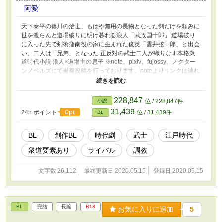
阿愛
天下泰平の徳川の治世、もはや無用の長物となった剣だけを頼みに
世を渡らんと道場破りに明け暮れる浪人「武政国十郎」 道場破り
に入った先で剣術指南役の家に生まれた俊英「雲井弦一郎」と出会
い、二人は「兄弟」となった 正反対の武士二人が織りなす本格衆
道時代小説 浪人×道場主の息子 ※note、pixiv、fujossy、ノクター
ンノベルズにて重複投稿を行っております。noteよりリンクは辿れ
ます ※後書きに用語等の注釈集を用意しております ※直接のサポ
ートはnoteまたはBOOTHにてお願いいたします 【note】
https://note.com/ahai_rainbow/n/na0ed227a3f63?
228,847
小説
位 / 228,847件
magazine_key=mf4183aa0f8fb
31,439
0pt
24h.ポイント
位 / 31,439件
BL
BL
創作BL
時代劇
武士
江戸時代
衆道要素あり
ライバル
調教
文字数 26,112
最終更新日 2020.05.15
登録日 2020.05.15
BL
完結
長編
R18
お気に入りに追加
5