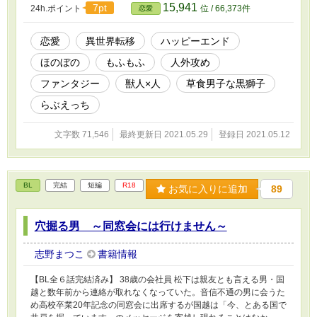
15,941
7pt
24h.ポイント
位 / 66,373件
恋愛
の話でR-18シーンは終盤。「小説家になろう」さんにてR-15発表
したものをR-18に改稿しています。
恋愛
異世界転移
ハッピーエンド
ほのぼの
もふもふ
人外攻め
ファンタジー
獣人×人
草食男子な黒獅子
らぶえっち
文字数 71,546
最終更新日 2021.05.29
登録日 2021.05.12
BL
完結
短編
R18
お気に入りに追加
89
穴掘る男 ～同窓会には行けません～
志野まつこ
書籍情報
【BL全６話完結済み】 38歳の会社員 松下は親友とも言える男・国
越と数年前から連絡が取れなくなっていた。音信不通の男に会うた
め高校卒業20年記念の同窓会に出席するが国越は「今、とある国で