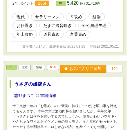
5,420
28pt
24h.ポイント
位 / 31,416件
BL
ーンライトノベルズさんでも公開。 タチ×タチ 受けに対してのみ
Ｓ 料理人 種付けプレス おしおき オナホ責め 疑似サンドイ
ッチ クズ受け 連続絶頂
現代
サラリーマン
Ｓ攻め
結腸
お仕置き
たまに濁音喘ぎ
やや無理矢理
年上攻め
道具責め
言葉責め
文字数 45,140
最終更新日 2023.01.18
登録日 2021.05.21
BL
完結
短編
R18
お気に入りに追加
121
うさぎの雄嫁さん
志野まつこ
書籍情報
十二支は一年の「お勤め」のご褒美に神様に一つだけ願い事を叶え
てもらえます。 昨年の寅は酒池肉林を願いましたが、今年の卯
（うさぎ）は何をお願いするのでしょうか。 華奢かわいいウサギ×
やんちゃなワイルドイケメン寅の獣人モノ。うさぎ君がせっせとお
セッセする年明け早々エロしかない話。 他サイトでも公開してい