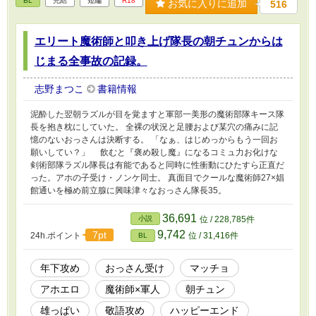
BL
完結
短編
R18
お気に入りに追加
516
エリート魔術師と叩き上げ隊長の朝チュンからは
じまる全事故の記録。
志野まつこ
書籍情報
泥酔した翌朝ラズルが目を覚ますと軍部一美形の魔術部隊キース隊
長を抱き枕にしていた。 全裸の状況と足腰および某穴の痛みに記
憶のないおっさんは決断する。 「なぁ、はじめっからもう一回お
願いしてい？」 飲むと『褒め殺し魔』になるコミュ力お化けな
剣術部隊ラズル隊長は有能であると同時に性衝動にひたすら正直だ
った。アホの子受け・ノンケ同士。 真面目でクールな魔術師27×娼
館通いを極め前立腺に興味津々なおっさん隊長35。
36,691
小説
位 / 228,785件
9,742
7pt
24h.ポイント
位 / 31,416件
BL
年下攻め
おっさん受け
マッチョ
アホエロ
魔術師×軍人
朝チュン
雄っぱい
敬語攻め
ハッピーエンド