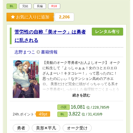
BL
完結
長編
R18
お気に入りに追加
2,206
レンタル有り
苦労性の自称「美オーク」は勇者
に乱される
志野まつこ
書籍情報
【美貌のオーク専勇者×お人よしオーク】 オーク
に転生して「よっしゃぁぁ！女のコとエロエロ
ざんまーい！キタコレー！」って思ったのに！
思ったのにぃぃ！なテンション高めのアホエ
ロ。 美形だけど完全に頭がイっちゃってる系オ
ーク専勇者×しっかりした倫理観でごくまっとう
に生きる自称美オーク。 オークは人間寄りの
容姿で「強姦とか無理ぃ」な他のオークとはつ
るまない「はぐれオーク」です。攻めは鬼畜だ
16,081
小説
位 / 228,785件
けどそれなりにちゃんと愛はある、ハズ。 書籍
3,822
49pt
24h.ポイント
位 / 31,416件
BL
にはスピンオフとして脇カプの番外編（年下攻
め 部下×上司 M攻め×ドS受け 美形王子×男
前低身長おっさん 無知ックス エセ軍隊も
勇者
美形✕平凡
オーク受け
の）が含まれます。