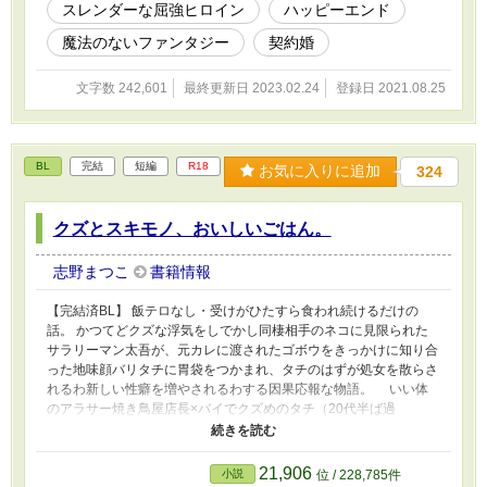
スレンダーな屈強ヒロイン
ハッピーエンド
魔法のないファンタジー
契約婚
文字数 242,601
最終更新日 2023.02.24
登録日 2021.08.25
BL
完結
短編
R18
お気に入りに追加
324
クズとスキモノ、おいしいごはん。
志野まつこ
書籍情報
【完結済BL】 飯テロなし・受けがひたすら食われ続けるだけの
話。 かつてどクズな浮気をしでかし同棲相手のネコに見限られた
サラリーマン太吾が、元カレに渡されたゴボウをきっかけに知り合
った地味顔バリタチに胃袋をつかまれ、タチのはずが処女を散らさ
れるわ新しい性癖を増やされるわする因果応報な物語。 いい体
のアラサー焼き鳥屋店長×バイでクズめのタチ（20代半ば過
ぎ）。 Ｒシーン多め。ちょいクズのタチが雌にされてぐちゃぐ
ちゃにされる話を読みたい方に。快楽責めのみで痛いことはしませ
ん。 割れ鍋に綴じ蓋的ハッピーエンド。 「浮気された俺の話」シ
21,906
小説
位 / 228,785件
リーズの浮気をした太吾の話ですがこちらだけでも大丈夫です。ム