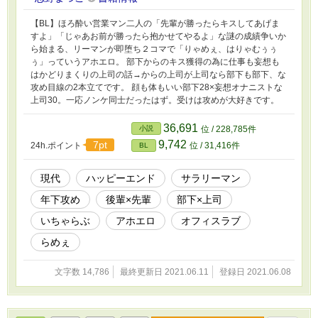
【BL】ほろ酔い営業マン二人の「先輩が勝ったらキスしてあげま
すよ」「じゃあお前が勝ったら抱かせてやるよ」な謎の成績争いか
ら始まる、リーマンが即堕ち２コマで「りゃめぇ、はりゃむぅぅ
ぅ」っていうアホエロ。 部下からのキス獲得の為に仕事も妄想も
はかどりまくりの上司の話→からの上司が上司なら部下も部下、な
攻め目線の2本立てです。 顔も体もいい部下28×妄想オナニストな
上司30。一応ノンケ同士だったはず。受けは攻めが大好きです。
36,691
小説
位 / 228,785件
9,742
7pt
24h.ポイント
位 / 31,416件
BL
現代
ハッピーエンド
サラリーマン
年下攻め
後輩×先輩
部下×上司
いちゃらぶ
アホエロ
オフィスラブ
らめぇ
文字数 14,786
最終更新日 2021.06.11
登録日 2021.06.08