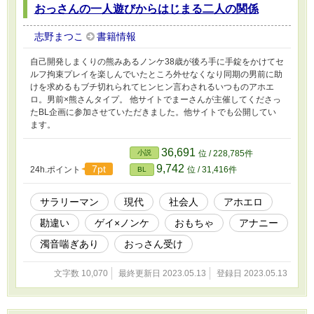
おっさんの一人遊びからはじまる二人の関係
志野まつこ
書籍情報
自己開発しまくりの熊みあるノンケ38歳が後ろ手に手錠をかけてセ
ルフ拘束プレイを楽しんでいたところ外せなくなり同期の男前に助
けを求めるもブチ切れられてヒンヒン言わされるいつものアホエ
ロ。男前×熊さんタイプ。 他サイトでまーさんが主催してくださっ
たBL企画に参加させていただきました。他サイトでも公開してい
ます。
36,691
小説
位 / 228,785件
9,742
7pt
24h.ポイント
位 / 31,416件
BL
サラリーマン
現代
社会人
アホエロ
勘違い
ゲイ×ノンケ
おもちゃ
アナニー
濁音喘ぎあり
おっさん受け
文字数 10,070
最終更新日 2023.05.13
登録日 2023.05.13