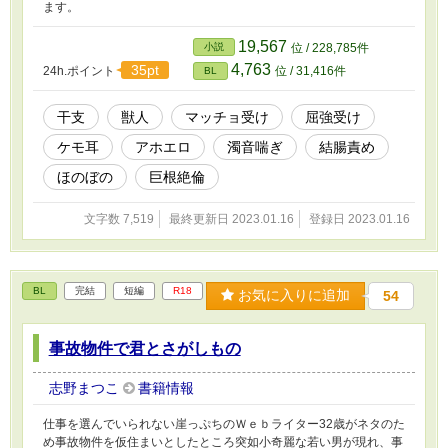
ます。
19,567
小説
位 / 228,785件
4,763
35pt
24h.ポイント
位 / 31,416件
BL
干支
獣人
マッチョ受け
屈強受け
ケモ耳
アホエロ
濁音喘ぎ
結腸責め
ほのぼの
巨根絶倫
文字数 7,519
最終更新日 2023.01.16
登録日 2023.01.16
BL
完結
短編
R18
お気に入りに追加
54
事故物件で君とさがしもの
志野まつこ
書籍情報
仕事を選んでいられない崖っぷちのＷｅｂライター32歳がネタのた
め事故物件を仮住まいとしたところ突如小奇麗な若い男が現れ、事