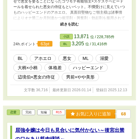
せで悪女を娶ることになったコワモテ有能領主×スケスケベビード
ールを着せられた悪女の侍従もといペット。不憫受けに見えていつ
ものハッピーエンドのアホエロ。 真面目堅物なご領主様は諸事情
によりオナ禁二か月到達かつ催淫剤・興奮剤・勃起剤を服用されて
おられます。 ゆるふわ設定＆「タイトルと思ってたんと違う」な
内容を許せる方に。
13,871
小説
位 / 228,785件
3,205
63pt
24h.ポイント
位 / 31,416件
BL
BL
アホエロ
悪女
ML
溺愛
大柄×小柄
体格差
ハッピーエンド
辺境伯×悪女の侍従
男前×やや美形
文字数 36,716
最終更新日 2026.01.14
登録日 2025.12.13
恋愛
完結
短編
R15
お気に入りに追加
68
屈強令嬢は今日も見合いに気付かない～後宮出禁
のワケあり筋肉縁談～