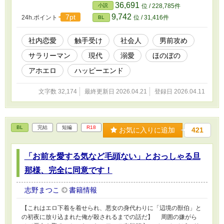
36,691
小説
位 / 228,785件
9,742
7pt
24h.ポイント
位 / 31,416件
BL
社内恋愛
触手受け
社会人
男前攻め
サラリーマン
現代
溺愛
ほのぼの
アホエロ
ハッピーエンド
文字数 32,174
最終更新日 2026.04.21
登録日 2026.04.11
BL
完結
短編
R18
お気に入りに追加
421
「お前を愛する気など毛頭ない」とおっしゃる旦
那様、完全に同意です！
志野まつこ
書籍情報
【これはエロ下着を着せられ、悪女の身代わりに「辺境の獣伯」と
の初夜に放り込まれた俺が殺されるまでの話だ】 周囲の嫌がら