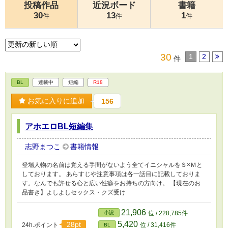
投稿作品
近況ボード
書籍
30
13
1
件
件
件
30
1
2
件
BL
連載中
短編
R18
お気に入りに追加
156
アホエロBL短編集
志野まつこ
書籍情報
登場人物の名前は覚える手間がないよう全てイニシャルをＳ×Ｍと
しております。 あらすじや注意事項は各一話目に記載しておりま
す。なんでも許せる心と広い性癖をお持ちの方向け。 【現在のお
品書き】よしよしセックス・クズ受け
21,906
小説
位 / 228,785件
5,420
28pt
24h.ポイント
位 / 31,416件
BL