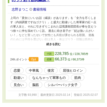
志野まつこ
書籍情報
上司の「貴女にいいお話（縁談）があります」を「全力を尽くしま
す（内偵調査ですねゴクリ）」と盛大に勘違いした将軍家の紅一点
の軍人女と、それに引きずりこまれた辺境護衛団団長が拳を交えつ
つ徐々に仲を深めていく話。 過去に幼き皇子が「妃は強い人がい
い！」などと宣ったせいで女性にも兵役が課せられる彩国。 道義
のためには手段を選ばない顔は美人・体はゴリラ・頭脳は筋肉な
女 優里（ユウリ）＆辺境にて療養中の王弟の護衛を務め道義のた
めに実直であろうとする美丈夫 塊（カイ）団長。 事件はほぼ後
宮の外で起きるためドロドロ後宮描写などはほとんどありません。
228,785
小説
位 / 228,785件
マッチョ×マッチョだけどBLじゃないよ。 残酷描写・暴力は主にヒ
66,373
0pt
24h.ポイント
位 / 66,373件
恋愛
ロインが行います。 R15は保険かつメイン二人にはありません。全
26話 旧題「将軍家行き遅れ武人令嬢の縁談 ～屈強こそ美徳の世
なのに後宮を出禁にされている（不満はない）～」
恋愛
中華風
後宮
屈強ヒロイン
勘違い
なんちゃって軍隊もの
筋肉
見合い
脳筋
シルバーバック女子
文字数 93,990
最終更新日 2025.02.14
登録日 2025.02.07