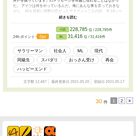
井戸を掘っています」のメッセージを寄越し現れることはなかっ
た。 アイツは何をやっているんだ。俺にあんな事を言っておきな
がら。 40を目前に視野が広がったアラフォー二人の話。 R-18シー
ンは終盤。いちゃこらおセッセしてたら同窓会に行けなかったっぽ
いタイトルですがそういう話ではありません。 掲載されている小
説はすべてフィクションであり実在の企業・団体等とは一切関係あ
228,785
小説
位 / 228,785件
りません。あのCMを見て思い付いたものの書きかけで放置してい
31,416
0pt
24h.ポイント
位 / 31,416件
BL
たら完全に時代に乗り遅れました。
サラリーマン
社会人
ML
現代
同級生
スパダリ
おっさん受け
再会
ハッピーエンド
文字数 12,487
最終更新日 2021.05.20
登録日 2021.05.17
30
1
2
件