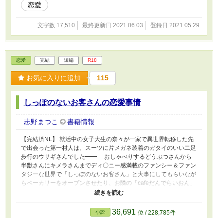
恋愛
文字数 17,510
最終更新日 2021.06.03
登録日 2021.05.29
恋愛
完結
短編
R18
お気に入りに追加
115
しっぽのないお客さんの恋愛事情
志野まつこ
書籍情報
【完結済NL】 就活中の女子大生の奈々が一家で異世界転移した先
で出会った第一村人は、スーツに片メガネ装着のガタイのいい二足
歩行のウサギさんでした━━ おしゃべりするどうぶつさんから
半獣さんにキメラさんまでディ〇ニー感満載のファンシー＆ファン
タジーな世界で「しっぽのないお客さん」と大事にしてもらいなが
らベーカリーをオープンさせたり、お隣の「cafeだんでらいおん」
のマスターであるハンサムで紳士な黒獅子頭のお兄さんと仲良くし
たり。基本的に平和でのほほんな世界でたまに野性的なピンチに遭
遇したりもしますが割と楽しくやらせてもらってます。動物大好き
36,691
小説
位 / 228,785件
一家なもんで。パン屋の一人娘・奈々と黒獅子頭のカフェ店長さん