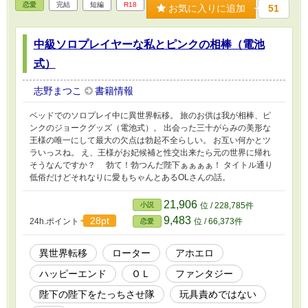
恋愛
完結
短編
R18
お気に入りに追加
51
中級ソロプレイヤーな私とピンクの相棒（電池
式）
志野まつこ
書籍情報
ベッドでのソロプレイ中に異世界転移。 旅のお供は我が相棒、ピ
ンクのジョークグッズ（電池式）。 出会った三十がらみの美形な
王様の唯一にして最大の欠点は勃起不全らしい。 お互い何かとツ
ラいっスね。 え、王様がお妃候補と性交出来たら元の世界に帰れ
そうなんですか？ 勃て！勃つんだ陛下ぁぁぁぁ！ タイトル通り
低俗だけどそれなりに愛もちゃんとあるOLさんの話。
21,906
小説
位 / 228,785件
9,483
28pt
24h.ポイント
位 / 66,373件
恋愛
異世界転移
ローター
アホエロ
ハッピーエンド
ＯＬ
ファンタジー
陛下の陛下をたっちさせ隊
玩具責めではない