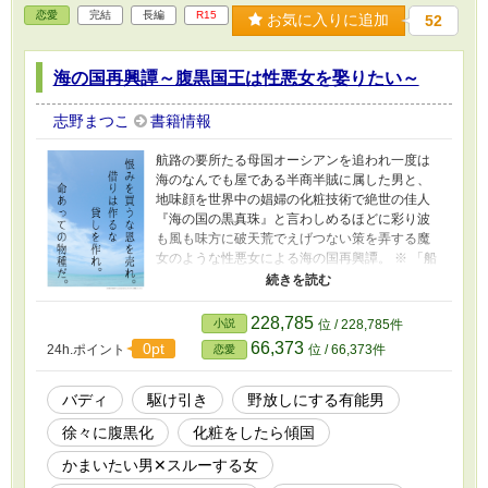
恋愛
完結
長編
R15
お気に入りに追加
52
海の国再興譚～腹黒国王は性悪女を娶りたい～
志野まつこ
書籍情報
航路の要所たる母国オーシアンを追われ一度は
海のなんでも屋である半商半賊に属した男と、
地味顔を世界中の娼婦の化粧技術で絶世の佳人
『海の国の黒真珠』と言わしめるほどに彩り波
も風も味方に破天荒でえげつない策を弄する魔
女のような性悪女による海の国再興譚。 ※ 「船
を降りるなら嫁に来い」などと言い出した海の
国の王に半商半賊の長の養女で海に関し天賦の
才を持つかつての相棒は答える。「よし一年ほ
228,785
小説
位 / 228,785件
ど婚約しよう。会食３万、夜会５万、式典10
66,373
0pt
24h.ポイント
位 / 66,373件
恋愛
万。功績に応じて臨時手当も支給しろ」 明敏な
頭脳に人材、人望と容姿にまで恵まれ後に希代
の名君と称される男は絶望的なまでに女の趣味
バディ
駆け引き
野放しにする有能男
が悪かった。 旧題「わだつみの娘と海の国の物
徐々に腹黒化
化粧をしたら傾国
語」
かまいたい男✕スルーする女