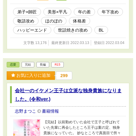
弟子×師匠
美形×平凡
年の差
年下攻め
敬語攻め
ほのぼの
体格差
ハッピーエンド
世話焼きの攻め
BL
文字数 13,176
最終更新日 2022.03.13
登録日 2022.03.04
恋愛
完結
長編
R15
お気に入りに追加
299
会社一のイケメン王子は立派な独身貴族になりま
した。(令和ver.)
志野まつこ
書籍情報
【完結】以前勤めていた会社で王子と呼ばれて
いた先輩に再会したところ王子は案の定、独身
貴族になっていた。 妙なところで真面目で所々