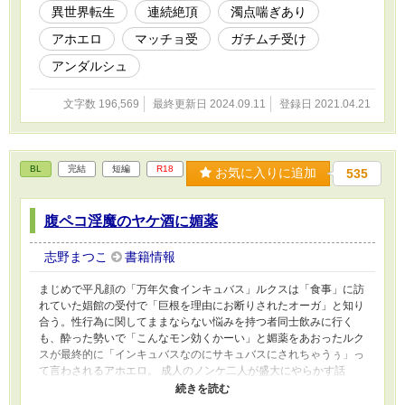
異世界転生
連続絶頂
濁点喘ぎあり
アホエロ
マッチョ受
ガチムチ受け
アンダルシュ
文字数 196,569
最終更新日 2024.09.11
登録日 2021.04.21
BL
完結
短編
R18
お気に入りに追加
535
腹ペコ淫魔のヤケ酒に媚薬
志野まつこ
書籍情報
まじめで平凡顔の「万年欠食インキュバス」ルクスは「食事」に訪
れていた娼館の受付で「巨根を理由にお断りされたオーガ」と知り
合う。性行為に関してままならない悩みを持つ者同士飲みに行く
も、酔った勢いで「こんなモン効くかーい」と媚薬をあおったルク
スが最終的に「インキュバスなのにサキュバスにされちゃうぅ」っ
て言わされるアホエロ。 成人のノンケ二人が盛大にやらかす話
で、淫魔の淫気にあてられた穏やかな男前オーガがオラオラになる
やつです。 後半は本編でやらかした当て馬がお仕置きされるハー