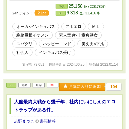
ドエロです。デュラハン受けで一応ハピエン。スピンオフだけでも
25,158
小説
位 / 228,785件
なんとなーく分かるかと思います。
6,318
21pt
24h.ポイント
位 / 31,416件
BL
オーガ×インキュバス
アホエロ
ＭＬ
絶倫巨根イケメン
素人童貞×非童貞処女
スパダリ
ハッピーエンド
美丈夫×平凡
社会人
インキュバス受け
文字数 73,651
最終更新日 2024.06.25
登録日 2022.01.14
BL
完結
短編
R18
お気に入りに追加
104
人魔最終大戦から幾千年、社内にいにしえのエロ
トラップがある件。
志野まつこ
書籍情報