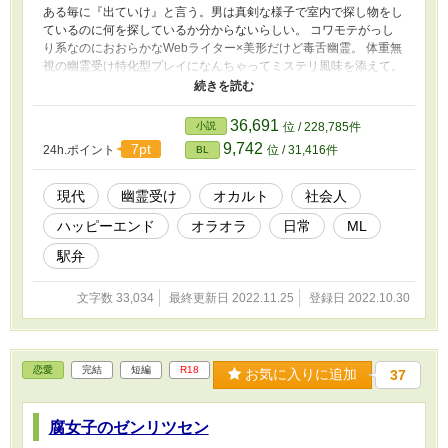
ある毎に『出ていけ』と言う。男は真剣な様子で室内で探し物をし
ているのに何を探しているか分からないらしい。 コワモテがっし
り系なのにおおらかなWebライター×美形だけど毒舌幽霊。 体重無
視の幽霊受け特化型プレイになんちゃってミステリ風味を添えて。
心霊的怖さはほぼナシ。 アホエロなオカルトBLの予定だったので
Ｒシーンは頭が悪めだし職業や法律なんかはゆるふわ。制度に詳し
い方、こっそり教えてください。他サイトでも公開中。
36,691
小説
位 / 228,785件
9,742
7pt
24h.ポイント
位 / 31,416件
BL
現代
幽霊受け
オカルト
社会人
ハッピーエンド
オラオラ
日常
ML
駅弁
文字数 33,034
最終更新日 2022.11.25
登録日 2022.10.30
恋愛
完結
短編
R18
お気に入りに追加
37
腐女子のゼンリツセン