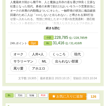
人魔最終大戦から幾千年、人と魔族は共存の道を選び仲良く立派な
社畜となった現代。勇者の末裔で顔だけはいいモラハラ営業担当に
オークの末裔の内勤職はついにキレた。一触即発の状況に備品破損
回避のため二人は「○○○しないと出られない」と噂される第6打合
せ室へ入れられる。 性技に特化したオーク筋×自意識過剰・適応能
力カンスト勇者筋のアホエロ。 「良識人な大久さんをブチ切れさ
せるなんて優士屋どんだけだよ」なプチクズが耐性スキルで抗いな
がらもぐちゃドロにされる話が読みたい方向け。全9話の予定で
す。「社畜になったオークと勇者。」より改題。
228,785
小説
位 / 228,785件
31,416
0pt
24h.ポイント
位 / 31,416件
BL
オーク
人外×人
くっころ
現代
サラリーマン
ML
出られない部屋
罵り愛
アホエロ
文字数 19,905
最終更新日 2023.10.15
登録日 2023.10.04
BL
完結
短編
R18
お気に入りに追加
126