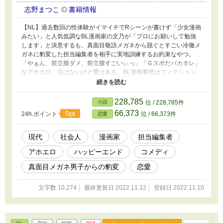
志野まつこ
書籍情報
【NL】過去数回の性体験がイマイチでRシーンが書けず「少女漫画
みたい」と人気低調なBL漫画家の文乃が「プロにお願いして勉強
します」と決意するも、真面目敬語メガネから脱ぐとすごい冷徹メ
ガネに豹変した担当編集者を相手に実地訓練するお約束なやつ。
「やぁん、前立腺ダメ、前立腺すごいぃっ」「Ｇスポだバカタレ」
なアホエロ。品はないけど愛はある。BL漫画事情はフィクション
でBLもTLもイケる方向けです。BLコミック未経験の方にはかなり
意味が分からない内容となっています。すみません。他サイトでも
公開中。
228,785
小説
位 / 228,785件
66,373
0pt
24h.ポイント
位 / 66,373件
恋愛
現代
社会人
漫画家
担当編集者
アホエロ
ハッピーエンド
コメディ
真面目メガネ男子からの豹変
恋愛
文字数 10,274
最終更新日 2022.11.12
登録日 2022.11.10