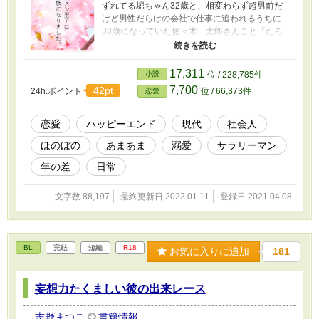
ずれてる堀ちゃん32歳と、相変わらず超男前だ
けど男性だらけの会社で仕事に追われるうちに
38歳になっていた佐々木 太郎さんこと「たろ
さん」の物語。 どう上に見ても30過ぎにしか見
えないのに、大人の落ち着きと気遣いを習得し
てしまった男前はもはや無敵だと思います。 面
17,311
小説
位 / 228,785件
倒な親や、元カノやら元カレなどが出ることな
7,700
42pt
24h.ポイント
位 / 66,373件
恋愛
く平和にのほほんと終わります。 「小説家にな
ろう」さんで公開・完結している作品を一部時
系列を整え時代背景を平成から令和に改訂した
恋愛
ハッピーエンド
現代
社会人
「令和版」になります。
ほのぼの
あまあま
溺愛
サラリーマン
年の差
日常
文字数 88,197
最終更新日 2022.01.11
登録日 2021.04.08
BL
完結
短編
R18
お気に入りに追加
181
妄想力たくましい彼の出来レース
志野まつこ
書籍情報