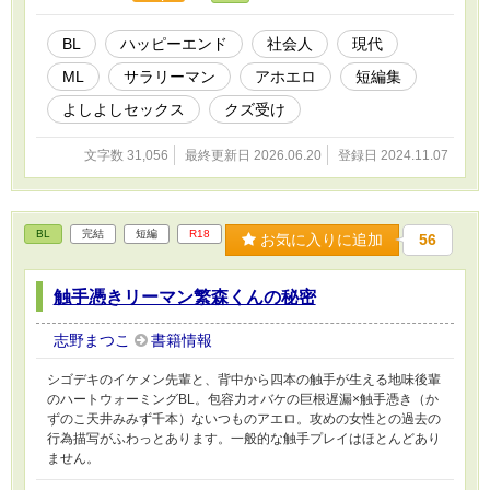
BL
ハッピーエンド
社会人
現代
ML
サラリーマン
アホエロ
短編集
よしよしセックス
クズ受け
文字数 31,056
最終更新日 2026.06.20
登録日 2024.11.07
BL
完結
短編
R18
お気に入りに追加
56
触手憑きリーマン繁森くんの秘密
志野まつこ
書籍情報
シゴデキのイケメン先輩と、背中から四本の触手が生える地味後輩
のハートウォーミングBL。包容力オバケの巨根遅漏×触手憑き（か
ずのこ天井みみず千本）ないつものアエロ。攻めの女性との過去の
行為描写がふわっとあります。一般的な触手プレイはほとんどあり
ません。