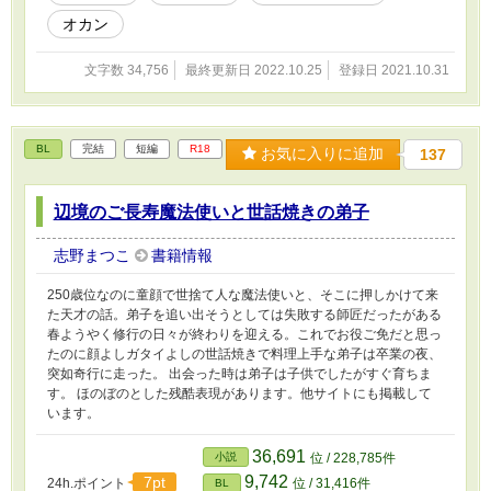
オカン
文字数 34,756
最終更新日 2022.10.25
登録日 2021.10.31
BL
完結
短編
R18
お気に入りに追加
137
辺境のご長寿魔法使いと世話焼きの弟子
志野まつこ
書籍情報
250歳位なのに童顔で世捨て人な魔法使いと、そこに押しかけて来
た天才の話。弟子を追い出そうとしては失敗する師匠だったがある
春ようやく修行の日々が終わりを迎える。これでお役ご免だと思っ
たのに顔よしガタイよしの世話焼きで料理上手な弟子は卒業の夜、
突如奇行に走った。 出会った時は弟子は子供でしたがすぐ育ちま
す。 ほのぼのとした残酷表現があります。他サイトにも掲載して
います。
36,691
小説
位 / 228,785件
9,742
7pt
24h.ポイント
位 / 31,416件
BL