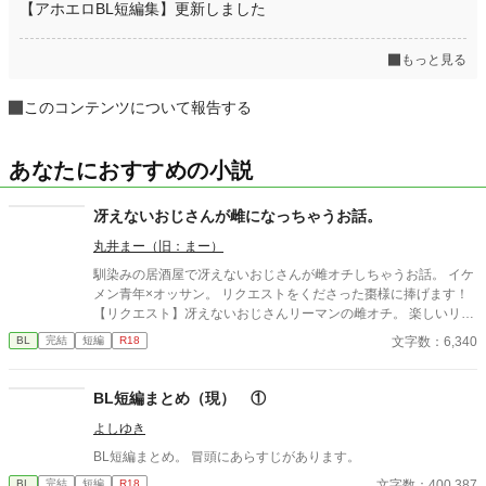
【アホエロBL短編集】更新しました
もっと見る
このコンテンツについて報告する
あなたにおすすめの小説
冴えないおじさんが雌になっちゃうお話。
丸井まー（旧：まー）
馴染みの居酒屋で冴えないおじさんが雌オチしちゃうお話。 イケ
メン青年×オッサン。 リクエストをくださった棗様に捧げます！
【リクエスト】冴えないおじさんリーマンの雌オチ。 楽しいリク
エストをありがとうございました！ ※ムーンライトノベルズさん
文字数：6,340
BL
完結
短編
R18
でも公開しております。
BL短編まとめ（現） ①
よしゆき
BL短編まとめ。 冒頭にあらすじがあります。
文字数：400,387
BL
完結
短編
R18