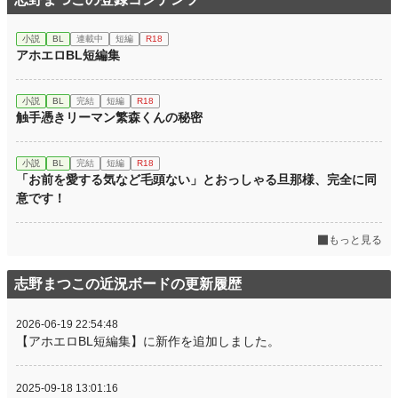
小説
BL
連載中
短編
R18
アホエロBL短編集
小説
BL
完結
短編
R18
触手憑きリーマン繁森くんの秘密
小説
BL
完結
短編
R18
「お前を愛する気など毛頭ない」とおっしゃる旦那様、完全に同
意です！
もっと見る
志野まつこの近況ボードの更新履歴
2026-06-19 22:54:48
【アホエロBL短編集】に新作を追加しました。
2025-09-18 13:01:16