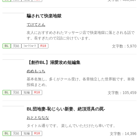
騙されて快楽地獄
てけてとん
友人におすすめされたマッサージ店で快楽地獄に落とされる話で
す。長すぎたので2話に分けています。
文字数：5,970
BL
完結
ｼｮｰﾄｼｮｰﾄ
R18
【創作BL】溺愛攻め短編集
めめもっち
基本名無し。多くがクール受け。各章独立した世界観です。単発
投稿まとめ。
文字数：105,459
BL
完結
短編
R18
BL団地妻-恥じらい新妻、絶頂淫具の罠-
おととななな
タイトル通りです。 楽しんでいただけたら幸いです。
文字数：14,396
BL
完結
短編
R18