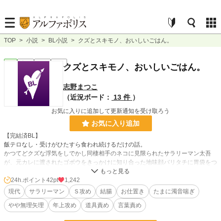
TOP
>
小説
>
BL小説
>
クズとスキモノ、おいしいごはん。
BL
完結
短編
R18
クズとスキモノ、おいしいごはん。
志野まつこ
（近況ボード：
13 件
）
お気に入りに追加して更新通知を受け取ろう
お気に入り追加
【完結済BL】
飯テロなし・受けがひたすら食われ続けるだけの話。
かつてどクズな浮気をしでかし同棲相手のネコに見限られたサラリーマン太吾
が、元カレに渡されたゴボウをきっかけに知り合った地味顔バリタチに胃袋をつ
かまれ、タチのはずが処女を散らされるわ新しい性癖を増やされるわする因果応
報な物語。
24h.ポイント
42pt
1,242
いい体のアラサー焼き鳥屋店長×バイでクズめのタチ（20代半ば過ぎ）。
現代
サラリーマン
Ｓ攻め
結腸
お仕置き
たまに濁音喘ぎ
Ｒシーン多め。ちょいクズのタチが雌にされてぐちゃぐちゃにされる話を読みた
やや無理矢理
年上攻め
道具責め
言葉責め
い方に。快楽責めのみで痛いことはしません。
割れ鍋に綴じ蓋的ハッピーエンド。