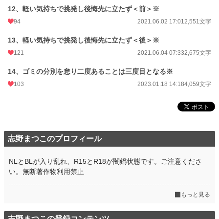
12、軽い気持ちで挑発し後悔先に立たず＜前＞※
94
2021.06.02 17:01
2,551文字
13、軽い気持ちで挑発し後悔先に立たず＜後＞※
121
2021.06.04 07:33
2,675文字
14、ゴミの分別を怠り二度あることは三度目となる※
103
2023.01.18 14:18
4,059文字
志野まつこのプロフィール
NLとBLが入り乱れ、R15とR18が闇鍋状態です。ご注意くださ
い。無断著作物利用禁止
もっと見る
志野まつこの登録コンテンツ