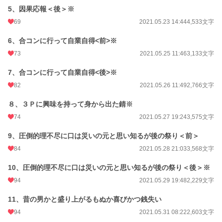
年間ポイント
13,313 pt (26,272 位)
5、因果応報＜後＞※
累計ポイント
177,983 pt (21,529 位)
69
2021.05.23 14:44
4,533文字
6、合コンに行って自業自得<前>※
73
2021.05.25 11:46
3,133文字
7、合コンに行って自業自得<後>※
82
2021.05.26 11:49
2,766文字
８、３Ｐに興味を持って身から出た錆※
74
2021.05.27 19:24
3,575文字
9、圧倒的理不尽に口は災いの元と思い知るが後の祭り＜前＞
84
2021.05.28 21:03
3,568文字
10、圧倒的理不尽に口は災いの元と思い知るが後の祭り＜後＞※
94
2021.05.29 19:48
2,229文字
11、昔の男かと盛り上がるもぬか喜びかつ銭失い
94
2021.05.31 08:22
2,603文字