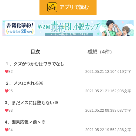
「浮気された俺の話」シリーズの浮気をした太吾の話ですがこちらだけでも大丈
アプリで読む
夫です。ムーンライトノベルズさんでも公開。
タチ×タチ 受けに対してのみＳ 料理人 種付けプレス おしおき オナホ責
め 疑似サンドイッチ クズ受け 連続絶頂
小説
18,487 位 / 228,953 件
BL
4,711 位 / 31,454 件
目次
感想（4件）
お気に入り
324
１、クズがつかむはワラでなし
24h.ポイント
42 pt
82
2021.05.21 12:10
4,619文字
文字数
45,140
２、メスにされる※
更新日時
2023.01.18 14:18
95
2021.05.21 21:16
2,906文字
初回公開日時
2021.05.21 12:10
3、まだメスには堕ちない※
初回完結日時
2021.05.23 14:45
93
2021.05.22 09:38
3,087文字
週間ポイント
154 pt (28,234 位)
4、因果応報＜前＞※
月間ポイント
742 pt (28,456 位)
84
2021.05.22 19:55
2,836文字