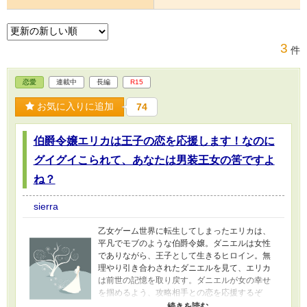
3
件
恋愛
連載中
長編
R15
お気に入りに追加
74
伯爵令嬢エリカは王子の恋を応援します！なのに
グイグイこられて、あなたは男装王女の筈ですよ
ね？
sierra
乙女ゲーム世界に転生してしまったエリカは、
平凡でモブのような伯爵令嬢。ダニエルは女性
でありながら、王子として生きるヒロイン。無
理やり引き合わされたダニエルを見て、エリカ
は前世の記憶を取り戻す。ダニエルが女の幸せ
を掴めるよう、攻略相手との恋を応援するぞ
と、エリカは固く決意した。が、当のダニエル