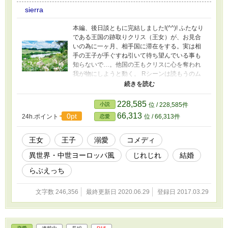
sierra
本編、後日談ともに完結しました!(^^)! ふたなり
である王国の跡取りクリス（王女）が、お見合
いの為に一ヶ月、相手国に滞在をする。実は相
手の王子が手ぐすね引いて待ち望んでいる事も
知らないで…。他国の王もクリスに心を奪われ
我が物にしようと動く。 Rシーンは読もうのム
ーンライトと内容が違います。☆がつきます。
Ｒシーン無しで、読もうのムーンライトと内容
が違う回は＃をつけます（可愛くて純真なジェ
228,585
小説
位 / 228,585件
ラルド君が好きな人はムーンを読まないほうが
66,313
0pt
24h.ポイント
位 / 66,313件
恋愛
いいです） 目的があってR１５だったのです
が、読み直したら、R１８以外の何物でもないじ
ゃん…… orz R１８に変更いたしました。 `アン
王女
王子
溺愛
コメディ
ドロギュノス 王子様か王女様か ‘ からタイトル
異世界・中世ヨーロッパ風
じれじれ
結婚
を変更しました
らぶえっち
文字数 246,356
最終更新日 2020.06.29
登録日 2017.03.29