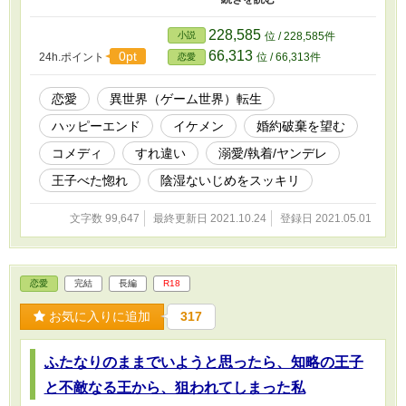
は攻略相手の男性ではなく、なぜかエリカに狙
いを定めて……。女性なのに引き締まった身体
228,585
小説
位 / 228,585件
に広い肩幅は、ゲーム補正されるのですか？
66,313
0pt
24h.ポイント
位 / 66,313件
恋愛
恋愛
異世界（ゲーム世界）転生
ハッピーエンド
イケメン
婚約破棄を望む
コメディ
すれ違い
溺愛/執着/ヤンデレ
王子べた惚れ
陰湿ないじめをスッキリ
文字数 99,647
最終更新日 2021.10.24
登録日 2021.05.01
恋愛
完結
長編
R18
お気に入りに追加
317
ふたなりのままでいようと思ったら、知略の王子
と不敵なる王から、狙われてしまった私