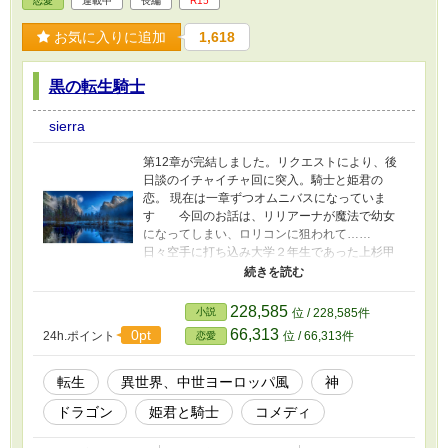
恋愛
連載中
長編
R15
お気に入りに追加
1,618
黒の転生騎士
sierra
第12章が完結しました。リクエストにより、後
日談のイチャイチャ回に突入。騎士と姫君の
恋。 現在は一章ずつオムニバスになっていま
す 今回のお話は、リリアーナが魔法で幼女
になってしまい、ロリコンに狙われて……
日々空手に打ち込み大学２年生であった上杉甲
斐人は、全国大会で優勝した帰り道に遮断機の
閉まった踏み切りで幼児を助ける代わりに自分
が死んでしまう。 転生したのは中世ヨーロッパ
228,585
小説
位 / 228,585件
風の異界の地リーフシュタイン国。 国の至宝と
66,313
0pt
24h.ポイント
位 / 66,313件
恋愛
謳われる男性が苦手なリリアーナ姫、または国
を救うために今日も奔走する。
転生
異世界、中世ヨーロッパ風
神
ドラゴン
姫君と騎士
コメディ