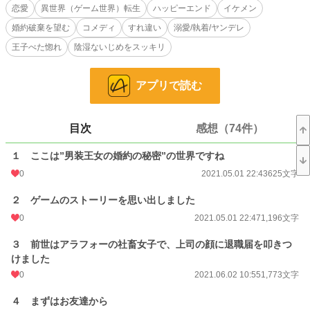
恋愛
異世界（ゲーム世界）転生
ハッピーエンド
イケメン
婚約破棄を望む
コメディ
すれ違い
溺愛/執着/ヤンデレ
小説
王子べた惚れ
228,960 位 / 228,960 件
陰湿ないじめをスッキリ
恋愛
66,393 位 / 66,393 件
アプリで読む
お気に入り
74
24h.ポイント
0 pt
目次
感想（74件）
文字数
99,647
１ ここは”男装王女の婚約の秘密”の世界ですね
更新日時
2021.10.24 05:33
0
2021.05.01 22:43
625文字
初回公開日時
2021.05.01 22:43
２ ゲームのストーリーを思い出しました
週間ポイント
0 pt (228,960 位)
0
2021.05.01 22:47
1,196文字
月間ポイント
35 pt (88,518 位)
３ 前世はアラフォーの社畜女子で、上司の顔に退職届を叩きつ
けました
年間ポイント
483 pt (103,889 位)
0
2021.06.02 10:55
1,773文字
累計ポイント
73,526 pt (36,142 位)
４ まずはお友達から