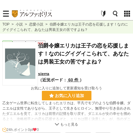
TOP
>
小説
>
恋愛小説
>
伯爵令嬢エリカは王子の恋を応援します！なのに
グイグイこられて、あなたは男装王女の筈ですよね？
恋愛
連載中
長編
R15
伯爵令嬢エリカは王子の恋を応援しま
す！なのにグイグイこられて、あなた
は男装王女の筈ですよね？
sierra
（近況ボード：
60 件
）
お気に入りに追加して更新通知を受け取ろう
お気に入り追加
乙女ゲーム世界に転生してしまったエリカは、平凡でモブのような伯爵令嬢。ダ
ニエルは女性でありながら、王子として生きるヒロイン。無理やり引き合わされ
たダニエルを見て、エリカは前世の記憶を取り戻す。ダニエルが女の幸せを掴め
るよう、攻略相手との恋を応援するぞと、エリカは固く決意した。が、当のダニ
エルは攻略相手の男性ではなく、なぜかエリカに狙いを定めて……。女性なのに
引き締まった身体に広い肩幅は、ゲーム補正されるのですか？
24h.ポイント
0pt
0