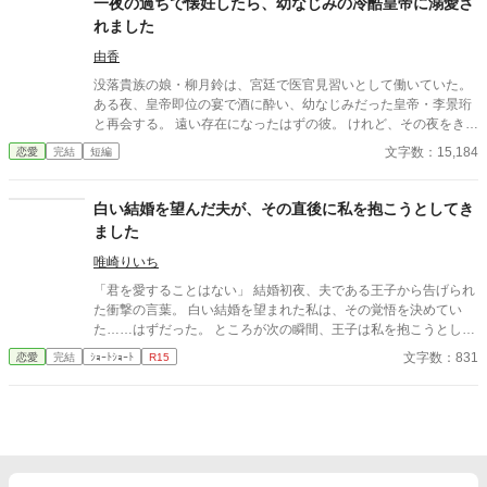
一夜の過ちで懐妊したら、幼なじみの冷酷皇帝に溺愛さ
れました
由香
没落貴族の娘・柳月鈴は、宮廷で医官見習いとして働いていた。
ある夜、皇帝即位の宴で酒に酔い、幼なじみだった皇帝・李景珩
と再会する。 遠い存在になったはずの彼。 けれど、その夜をきっ
かけに月鈴の運命は大きく動き出す。 冷酷と恐れられる皇帝が、
文字数：15,184
恋愛
完結
短編
なぜか彼女だけには甘すぎて――。
白い結婚を望んだ夫が、その直後に私を抱こうとしてき
ました
唯崎りいち
「君を愛することはない」 結婚初夜、夫である王子から告げられ
た衝撃の言葉。 白い結婚を望まれた私は、その覚悟を決めてい
た……はずだった。 ところが次の瞬間、王子は私を抱こうとして
くる。 「待ってください！ あなた、私を愛さないと言いました
文字数：831
恋愛
完結
ｼｮｰﾄｼｮｰﾄ
R15
よね？」 愛するつもりはないのに、なぜ身体の関係だけ求めるの
か。 問い詰める私に、王子は驚きの秘密を明かす。 「興奮しすぎ
ると、僕の心臓が止まるかもしれないんだ」 ……それ、絶対に我
慢しなきゃいけないやつでは！？ 愛されない花嫁になるはずが、
なぜか命がけで溺愛されることになりました。 転生者令嬢と、恋
心をこじらせた王子の勘違いラブコメディ。