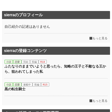
sierraのプロフィール
自己紹介の記述はありません
もっと見る
sierraの登録コンテンツ
小説
恋愛
完結
長編
R18
ふたなりのままでいようと思ったら、知略の王子と不敵なる王か
ら、狙われてしまった私
小説
恋愛
連載中
長編
R15
黒の転生騎士
もっと見る