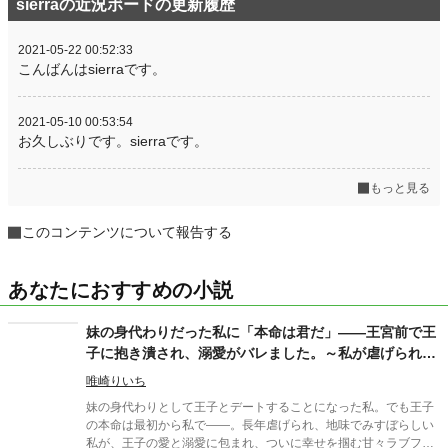
sierraの近況ボードの更新履歴
2021-05-22 00:52:33
こんばんはsierraです。
2021-05-10 00:53:54
お久しぶりです。sierraです。
もっと見る
このコンテンツについて報告する
あなたにおすすめの小説
妹の身代わりだった私に「本命は君だ」――王宮前で王
子に抱き潰され、溺愛がバレました。～私が虐げられる
きっかけになった少年が、私と王子を結び付
唯崎りいち
妹の身代わりとして王子とデートすることになった私。でも王子
の本命は最初から私で――。長年虐げられ、地味でみすぼらしい
私が、王子の愛と溺愛に包まれ、ついに幸せを掴む甘々ラブファ