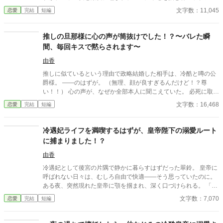
ンタジー。妹や家族との誤解、影武者の存在も絡み、ハラハラと
文字数：11,045
恋愛
完結
短編
胸キュンが止まらない物語。
推しの旦那様に心の声が筒抜けでした！？〜バレた瞬
間、毎回キスで黙らされます〜
由香
推しに似ているという理由で政略結婚した相手は、冷酷と噂の公
爵様。 ――のはずが。 （無理、顔が良すぎるんだけど！？尊
い！！） 心の声が、なぜか全部本人に聞こえていた。 必死に取り
繕うも時すでに遅し。 暴走する脳内実況を止めるたび、旦那様は
文字数：16,468
恋愛
完結
短編
なぜか――キスしてくる。 「黙らせるのにちょうどいい」 いや全
然よくないです！！むしろ悪化してます！！ 無表情公爵様 × 心の
声だだ漏れ令嬢 甘くて騒がしい新婚生活、開幕。
冷遇妃ライフを満喫するはずが、皇帝陛下の溺愛ルート
に捕まりました！？
由香
冷遇妃として後宮の片隅で静かに暮らすはずだった翠鈴。 皇帝に
呼ばれない日々は、むしろ自由で快適——そう思っていたのに。
ある夜、突然現れた皇帝に顎を掴まれ、深く口づけられる。 「誰
が、お前を愛していないと言った」 守るための“冷遇”だったと明
文字数：7,070
恋愛
完結
短編
かされ、逃げ道を塞がれ、甘く囲われ、何度も唇を奪われて
——。 これは冷遇妃のはずだった少女が、気づけば皇帝の唯一へ
と捕獲されてしまう甘く濃密な溺愛物語。