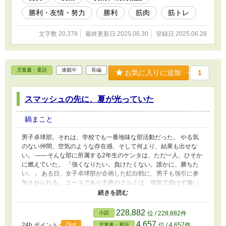
も裕也に追い抜かれていく焦りの日々。 「こんなはずじゃなかっ
勝利・友情・努力
勝利
筋肉
筋トレ
た」 変わりたいと思ったのに、変われない自分。 どれだけ努力し
ても、自分は主役にはなれないのか── だが、部活を続けるうち
に、少しずつ「自分の強み」に気づいていく。 誰よりも走れて、
文字数 20,378
最終更新日 2025.06.30
登録日 2025.06.28
誰よりも気づいて、誰よりもカバーできる。 「チーム」の中で、
自分がやるべきこと、自分だからこそできることがあると気づけた
とき、拓海の姿勢が少しだけ変わった。 3年間の部活動、筋トレ、
仲間とのぶつかり合いと支え合い。 全国出場の夢は、最後の最後
児童書・童話
連載中
長編
お気に入りに追加
1
で届かなかった。 努力した自分たちが、もっとすごい努力をした
相手に負ける──そんな現実も、受け入れなければならなかった。
それでも、胸を張って言える。 「変われなかった俺が、ここにい
スマッシュの先に、夏が光っていた
る」 無理に誰かになろうとしなくても、自分のままで、変わらな
くても、やってきたことは全部、自分の力になっていた。 筋肉は
鍋まこと
裏切らない。 努力も、すぐに結果は出ないかもしれないけど、絶
対に自分を支えてくれる。 これは、筋トレとラグビーを通して自
男子卓球部。それは、学校でも一番地味な部活動だった。 やる気
信を手に入れた、一人の“地味な少年”の、キラキラしすぎない、だ
のない仲間、空気のような存在感、そして何より、結果も出せな
けど汗臭くて確かな青春の物語。
い。 ――そんな部に所属する2年生のケンタは、ただ一人、ひそか
に燃えていた。 「強くなりたい。負けたくない。誰かに、勝ちた
い。」 ある日、女子卓球部が企画した紅白戦に、男子も強引に参
加させられる。 エースであり主将のクルミは、強気で負けず嫌い
な同級生。 ケンタとクルミの対戦は接戦の末、ケンタが勝つ。し
かし、団体戦の結果は女子の圧勝だった。 「……せめて、もう少
しだけでいいから、強くなりたい」 その一言が、男子たちの心に
228,882
小説
位 / 228,882件
火をつける。 最初は適当だった日曜練習に、全員が自発的に参加
4,657
0pt
24h.ポイント
位 / 4,657件
児童書・童話