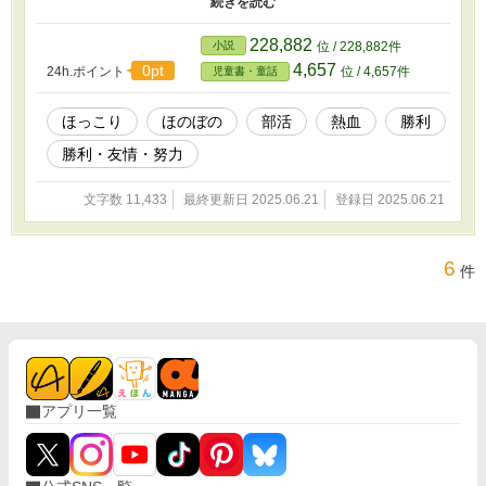
部室を訪ねてくる。彼女の目的は――エキシビジョンマッチの申し
込みだった。強豪と名高い女子部に対し、男子部員たちは「女子な
んて」と笑って受けて立つが、試合結果は散々。タカヤだけがヒロ
228,882
小説
位 / 228,882件
ミに辛くも勝利するが、他のメンバーは完敗してしまう。 その日
4,657
0pt
24h.ポイント
位 / 4,657件
児童書・童話
を境に、男子卓球部の空気が変わり始める。 「強くなりたい」
「せめて、女子とまともに勝負できるように」――。 ふざけあっ
ていた仲間たちが、自分から汗を流し始めたのだ。 タカヤは初め
ほっこり
ほのぼの
部活
熱血
勝利
て、仲間と「本気」を共有する喜びを知る。 そしてもうひとつ、
勝利・友情・努力
胸の奥に芽生えた気持ち――それは、ヒロミという存在への、言葉
にならない憧れだった。 やがて、物語の大きな転機となる夏合宿
がやってくる。もともと女子卓球部が計画していた合宿に、男子部
文字数 11,433
最終更新日 2025.06.21
登録日 2025.06.21
も参加できることに。寝食を共にし、同じ汗を流しながら、男子と
女子の距離が少しずつ近づいていく。 夜の花火大会でのドキド
キ。洗面所でのばったり遭遇。 早朝のランニングで、ヒロミと偶
6
件
然二人きりになったあの空気。 “恋”とは違うけど、“好き”かもしれ
ない。そんな揺れ動く気持ちが交差する中、タカヤとヒロミはぶつ
かりながらも、少しずつ心を通わせていく。 合宿のラストには、
女子卓球部との再戦が行われる。 仲間と共に練習してきた成果を
胸に、男子部はリベンジに挑む。結果は――またしてもヒロミに一
歩届かず、惜敗。 でもそこには、かつてのような悔しさはなかっ
た。 互いに認め合い、尊敬し合えるようになった今、それぞれが
アプリ一覧
まぶしいほどに輝いていた。 そして迎えた地区大会。 男子卓球部
は見事に優勝を果たす。 「地味だと思っていた卓球が、こんなに
熱いなんて」 タカヤたちの目に映る世界は、もう以前とは違って
いた。 夏の終わり、ヒロミとすれ違った瞬間、彼女がふとつぶや