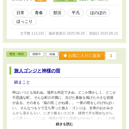
しはじめる。 ランニングでは野球部に周回遅れにされて笑われた
が、次第に同じ距離を走れるようになっていく。 地味で真面目
な“地味会”が、少しずつ本物の努力に変わっていった。 そんな中、
日常
青春
部活
平凡
ほのぼの
女子卓球部の合同合宿に男子も参加できることに。 男子たちは女
ほっこり
子の実力に圧倒されつつも、刺激を受け、時にラブコメのような淡
いときめきを抱えながら練習に励む。 浴衣姿のクルミに見惚れて
しまったケンタ。彼女もまた、ケンタが他の女子と楽しげに話す姿
文字数 113,191
最終更新日 2025.06.28
登録日 2025.06.21
に心がざわついてしまう。 勉強でも負けたくないふたりは、テス
ト期間に一緒に勉強することに。 その最中、こぼれたコーヒーと
慌てる2人の手が重なる。 卓球だけじゃない、気持ちも少しずつ近
づいていく。 一方、部活対抗リレーでは、運動部最下位が定位置
歴史・時代
連載中
短編
お気に入りに追加
1
だった卓球部が、なんと3位入賞。 「おまえら、ちょっとカッコよ
かったぞ！」 学年中の目が変わる。だが、彼らが目指していたの
は、ただの「カッコよさ」じゃなかった。 そして迎える地区大
旅人ゴンジと神様の宿
会。 「個人じゃなくて、チームで勝ちたい」 そう願って挑んだ戦
いの中、ケンタたちは限界を越えてラリーを繋ぎ、スマッシュを打
鍋まこと
ち続ける。 勝つ喜びも、負ける悔しさも、涙も、汗も、全部が青
春のひとかけらだった。 夏の終わり、ふたりで歩いた校庭で、ケ
時はいつとも知れぬ、場所も特定できぬ、どこか懐かしく、どこか
ンタは言う。 「なあ、また一緒にやろうぜ」 「うん、また、勝負
不思議な町。 そんな町の片隅に、古びた看板を掲げた小さな宿屋
しよう」 その先にきっと未来があると、信じて――。 部活、友
がある。その名も「福の宿 こがね屋」。 一夜の雨をしのげればい
情、努力、そしてほんの少しの初恋。 中学生男子たちの「ちょっ
い。 そんなつもりで立ち寄った旅人・ゴンジは、女将のおかみさ
とかっこわるくて、だけど最高にまっすぐな夏」を描いた青春卓球
んから湯をもらい、にぎり飯をいただき、縁側で月を眺めながら、
ストーリー！
ふと思う──「ここは、神様が見てた宿屋なのかね？」と。 この物
語は、旅人・ゴンジと、彼を一夜迎えた「こがね屋」の人々が織り
なす、人情噺である。 ゴンジは、どこから来たのか、どこへ向か