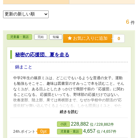
6
件
児童書・童話
完結
短編
お気に入りに追加
0
秘密の応援団、夏を走る
鍋まこと
中学2年生の篠原ミユは、どこにでもいるような普通の女子。運動
も勉強もそこそこ、趣味は図書室のすみっこで本を読むこと。そん
なミユが、ある日ふとしたきっかけで廃部寸前の「応援団」に関わ
ることになる。 応援団といっても、野球部の応援だけではない。
吹奏楽部、陸上部、果ては将棋部まで、なぜか学校中の部活の“応
援依頼”が舞い込んでくるようになる。しかも団員はミユと、やた
らポジティブでお調子者の男子・カンジ、それに無口で目つきの鋭
い一年生女子・チカの3人だけ。 最初はめんどくさいと思っていた
ミユだが、さまざまな部活の「舞台裏」を知るうちに、自分にも何
228,882
小説
位 / 228,882件
かを応援する力があるのかもしれないと思いはじめる。汗と涙の練
4,657
0pt
24h.ポイント
位 / 4,657件
児童書・童話
習、くすぶる悔しさ、誰にも見えない努力――そんな仲間の姿