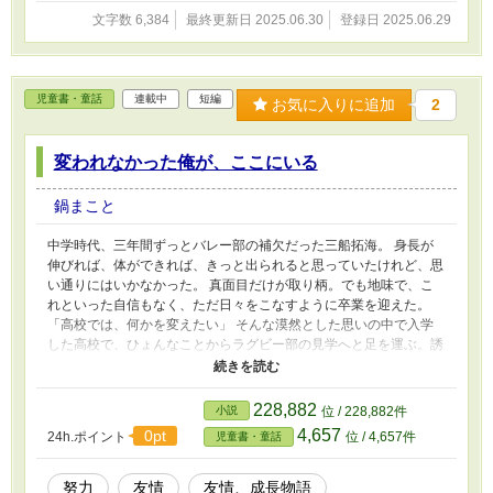
文字数 6,384
最終更新日 2025.06.30
登録日 2025.06.29
児童書・童話
連載中
短編
お気に入りに追加
2
変われなかった俺が、ここにいる
鍋まこと
中学時代、三年間ずっとバレー部の補欠だった三船拓海。 身長が
伸びれば、体ができれば、きっと出られると思っていたけれど、思
い通りにはいかなかった。 真面目だけが取り柄。でも地味で、こ
れといった自信もなく、ただ日々をこなすように卒業を迎えた。
「高校では、何かを変えたい」 そんな漠然とした思いの中で入学
した高校で、ひょんなことからラグビー部の見学へと足を運ぶ。誘
ってきたのは、中学では一度も運動部に入らなかった肥満体型の友
人・鈴木裕也。彼もまた「痩せたいから」という軽い理由でラグビ
ー部への入部を決める。 しかし、ここから二人の道は大きく分か
228,882
小説
位 / 228,882件
れはじめる。 筋トレと食事指導、毎日の反復練習。努力を重ねる
4,657
0pt
24h.ポイント
位 / 4,657件
児童書・童話
うちに、裕也の身体は目に見えて変わっていく。パワーがつき、動
ける体になり、あっという間に存在感を増していった。 一方の拓
海は、フォームが崩れ、筋肉もつきにくく、パワーでもスピードで
努力
友情
友情、成長物語