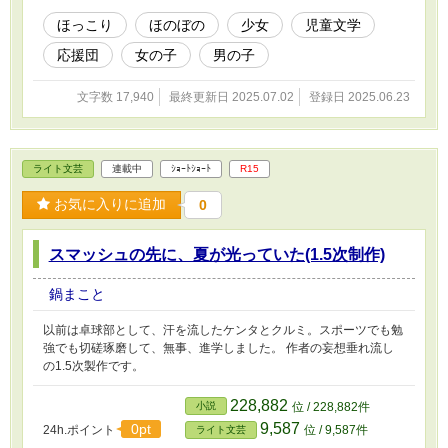
を“応援する側”として見つめた夏が、少しずつミユのなかの何かを
変えていく。 やがて彼女たちは、自分たちの“応援”がちょっとした
ほっこり
ほのぼの
少女
児童文学
奇跡を呼ぶことになる――。
応援団
女の子
男の子
文字数 17,940
最終更新日 2025.07.02
登録日 2025.06.23
ライト文芸
連載中
ｼｮｰﾄｼｮｰﾄ
R15
お気に入りに追加
0
スマッシュの先に、夏が光っていた(1.5次制作)
鍋まこと
以前は卓球部として、汗を流したケンタとクルミ。スポーツでも勉
強でも切磋琢磨して、無事、進学しました。 作者の妄想垂れ流し
の1.5次製作です。
228,882
小説
位 / 228,882件
9,587
0pt
24h.ポイント
位 / 9,587件
ライト文芸