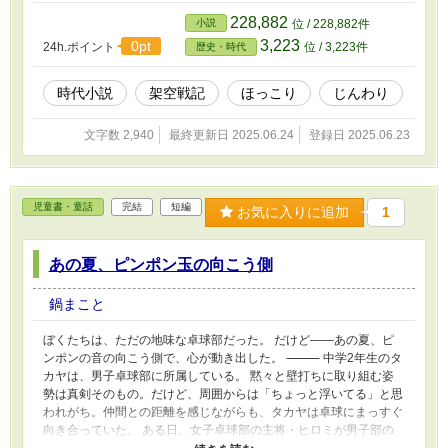
うのか。それを誰も知らない。 けれど、町の人々は彼に聞いてし
228,882
小説
位 / 228,882件
まう。「旅人さんかい？ 旅の先では、なにが流行ってるの？」
3,223
0pt
24h.ポイント
位 / 3,223件
歴史・時代
と。 ゴンジは毎回、まことしやかに語る。 ある町では、子どもた
ちのあいだで落語が流行っている。 ある村では、春になると桜餅
を投げ合って遊ぶ祭りがある。 ある漁村では、海に願いごとを書
時代小説
架空戦記
ほっこり
じんわり
いた貝殻を投げ込む風習がある……。 ゴンジの言葉は、嘘っぱち
に聞こえる。 けれど、不思議なことに、彼の語った「流行りも
文字数 2,940
最終更新日 2025.06.24
登録日 2025.06.23
の」が、後から本当にその地に広まっていく。 まるで、未来から
来たようでもあり、神さまの口から洩れたようでもある。 「俺の
言うことは、だいたい嘘です。でも、信じて動いた人の心が本当を
つくるんですよ」 旅の先を見せるのではなく、心の奥にしまって
児童書・童話
完結
短編
お気に入りに追加
1
いた願いや希望を引き出すように── ゴンジは一夜かぎりの出逢い
の中で、人の人生にそっと火を灯していく。 人を信じられなかっ
た刺青男のケイジ。 夢をあきらめかけていた若者。 声を出せなく
あの夏、ピンポン玉の向こう側
なった女の子。 頑なな老人。 町に根を張る女将さん── 彼らの心
の扉が、ひとつ、またひとつと開いていく。 笑って泣けて、ちょ
鍋まこと
っとあったかくなる。 人間っていいな。そう思える、情とユーモ
アが詰まった物語。 ゴンジは今日も、どこか遠くの町で誰かにこ
ぼくたちは、ただの地味な卓球部だった。 だけど――あの夏、ピ
う聞かれている。 「旅人さんかい？ 旅の先では、なにが流行っ
ンポンの音の向こう側で、心が動き出した。 ⸻ 中学2年生のタ
てるの？」 そしてまた、誰かの中に希望が芽吹く。 それが嘘で
カヤは、男子卓球部に所属している。 黙々と壁打ちに取り組む姿
も、本当になるなら、悪くない。
勢は真剣そのもの。だけど、周囲からは「ちょっと浮いてる」と思
われがち。仲間との距離を感じながらも、タカヤは卓球にまっすぐ
向き合っていた。 ある日、女子卓球部の主将・ヒロミが男子部の