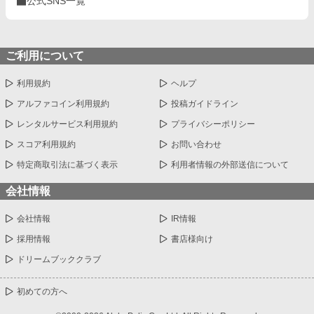
公式SNS一覧
く。 「――あんた、ちょっとかっこよくなったね」 ほんのひと言
に、胸が跳ねた。 ラケットを握ったまま、タカヤは小さく笑っ
た。 ⸻ 友情、悔しさ、仲間との絆―― そして、ほんの少し
の、ときめき。 地味だなんて、もう誰にも言わせない。 これは、
汗とラリーの向こう側に咲いた、青春の物語。
ご利用について
利用規約
ヘルプ
アルファコイン利用規約
投稿ガイドライン
レンタルサービス利用規約
プライバシーポリシー
スコア利用規約
お問い合わせ
特定商取引法に基づく表示
利用者情報の外部送信について
会社情報
会社情報
IR情報
採用情報
書店様向け
ドリームブッククラブ
初めての方へ