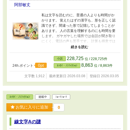
阿部敏丈
私は文字を読むのに、普通の人よりも時間がか
かります。 覚えたはずの漢字も、形を正しく認
識できず、間違った形で記憶してしまうことが
あります。 人の言葉を理解するのにも時間を要
します。 ガヤガヤした場所では会話が聞き取り
にくく、電話の声も苦手です。 計算も得意では
ありません。 子どもの頃も養成校時代も、テス
トの成績は良くありませんでした。 担任の先生
からは「ちゃんと勉強をしなさい」とよく叱ら
228,725
小説
位 / 228,725件
れていました。 それでも私は、根拠のない自信
8,863
0pt
24h.ポイント
位 / 8,863件
ｴｯｾｲ・ﾉﾝﾌｨｸｼｮﾝ
だけはありました。 「自分はいつか花開く」と
思っていたのです。 言語聴覚士の国家試験の
文字数 1,912
最終更新日 2026.03.08
登録日 2026.03.05
年、私はバセドウ病を発症し、思うように勉強
する体力がありませんでした。 しかしその時、
勉強方法を大きく変えました。 それが良かった
のか、国家資格を取得することができました。
ｴｯｾｲ・ﾉﾝﾌｨｸｼｮﾝ
連載中
ｼｮｰﾄｼｮｰﾄ
資格を取得した後、尊敬できる医師や立派な先
輩と出会うこともありました。 一方で、「お前
お気に入りに追加
0
は医療に向かない」と怒鳴られ、冷笑され戦力
外とされた経験もあります。 そんな中で私が出
会ったのが、離床という考え方でした。 身体を
線文字Aの謎
起こし、生活の中で動くことによって、言語や
嚥下の機能も改善していく。 さらに私は、音楽