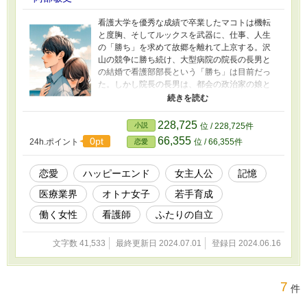
看護大学を優秀な成績で卒業したマコトは機転
と度胸、そしてルックスを武器に、仕事、人生
の「勝ち」を求めて故郷を離れて上京する。沢
山の競争に勝ち続け、大型病院の院長の長男と
の結婚で看護部部長という「勝ち」は目前だっ
た。しかし院長の長男は、都会の政治家の娘と
結婚してしまった。 田舎育ちの女は一時的な楽
しみでしか無く、自分の実績が日々倒壊されて
いく事を実感したマコトは「負け」というレッ
228,725
小説
位 / 228,725件
テルが辛くなり、逃げるように東京から故郷の
66,355
0pt
24h.ポイント
位 / 66,355件
恋愛
鹿児島に戻って来た。 そこには東京の旧家の出
身だが、元職場である鹿児島に滞在しているマ
サヤと出会う。 彼は死地から戻っており、その
恋愛
ハッピーエンド
女主人公
記憶
影響で受けた記憶障害と共存しながら前向きに
医療業界
オトナ女子
若手育成
過ごしている。 安定した生活が約束されている
東京の実家に帰りたがらない彼の生き方の理由
働く女性
看護師
ふたりの自立
とは? 病院内の「勝ち負け」で生きてきたマコト
が献身的に人を愛する様になった時、彼女はマ
文字数 41,533
最終更新日 2024.07.01
登録日 2024.06.16
サヤの記憶に残るのか…
7
件