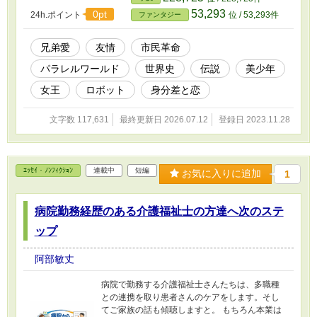
いきます。 その世界では… 神が与えた「王の
53,293
0pt
24h.ポイント
位 / 53,293件
ファンタジー
剣」 それを守護する「七人の騎士の剣」 秩序を
司る「宰相の剣」によって 世界の均衡が保たれ
ていました。 しかしある時、王の剣と4本の騎士
兄弟愛
友情
市民革命
の剣を有する強国・アングランテ王国で 宰相が
パラレルワールド
世界史
伝説
美少年
クーデターを起こします。 すべての剣を独占
し、世界統一 さらには平行世界の統一さえも目
女王
ロボット
身分差と恋
論む宰相ロジャー・ベルメッド。 クーデターを
逃れた、まだ若すぎた四人の騎士たちは、三年
文字数 117,631
最終更新日 2026.07.12
登録日 2023.11.28
の時を経てそれぞれの想いを胸に独裁政治へ反
旗を翻します。 市民は「強い指導者」にすべて
を委ねるのか。 それとも、反乱を起こした騎士
たちと共に自由と独立のために立ち上がるの
ｴｯｾｲ・ﾉﾝﾌｨｸｼｮﾝ
連載中
短編
か。 これは戦う騎士たちと市民、そして囚わ
お気に入りに追加
1
れ、彼らを見守り続ける女王の物語。 新版では
物語の歴史と私たちの現実の歴史を対比した年
病院勤務経歴のある介護福祉士の方達へ次のステ
表、そして歴史の分岐点となるエピソードを新
たに加筆しました。
ップ
阿部敏丈
病院で勤務する介護福祉士さんたちは、多職種
との連携を取り患者さんのケアをします。そし
てご家族の話も傾聴しますと。 もちろん本業は