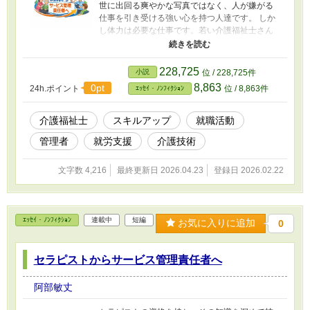
世に出回る爽やかな写真ではなく、人が嫌がる
仕事を引き受ける強い心を持つ人達です。 しか
し体力は必要な仕事です。若い介護福祉士さん
に経験のある方は、体力面でどうしても不利で
す。 しかし経験が活かせる場所はあります。 病
院にいる全ての人たちの声を受け止めた人、そ
228,725
小説
位 / 228,725件
こから磨かれた観察力を持ち、新たな世界で働
8,863
0pt
24h.ポイント
位 / 8,863件
ｴｯｾｲ・ﾉﾝﾌｨｸｼｮﾝ
きませんか? 人口が減る中、障がいがあっても働
ける様に支援する仕事です。 簡単ではないです
が、介護福祉士をやり続けた方たちなら、きっ
介護福祉士
スキルアップ
就職活動
とやりがいを見つけると思います。
管理者
就労支援
介護技術
文字数 4,216
最終更新日 2026.04.23
登録日 2026.02.22
ｴｯｾｲ・ﾉﾝﾌｨｸｼｮﾝ
連載中
短編
お気に入りに追加
0
セラピストからサービス管理責任者へ
阿部敏丈