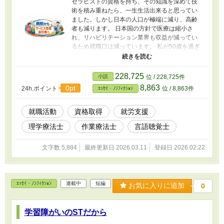
セラピストの資格を持ち、その知識を深めて技
術を積み重ねたら、一生生活出来ると思ってい
ました。しかし日本の人口が極端に減り、高齢
者も減ります。 日本国の方針で医療は縮小さ
れ、リハビリテーション業界も収益が減ってい
るため就職口は減っています。 私が50歳を過ぎ
てから、再就職は極めて困難になりました。 国
は何を求めているかと考えると、国民からの税
収です。社会保障制度を維持するには、少しで
228,725
小説
位 / 228,725件
も納税者は多い方が良いのです。 つまり税金を
8,863
0pt
24h.ポイント
位 / 8,863件
ｴｯｾｲ・ﾉﾝﾌｨｸｼｮﾝ
支払う生活能力を持つ人を支援する側になれ
ば、セラピストの活躍の場は今後も作られると
思います。 本文はその流れを書いています。
就職活動
資格取得
就労支援
理学療法士
作業療法士
言語聴覚士
文字数 5,884
最終更新日 2026.03.11
登録日 2026.02.22
ｴｯｾｲ・ﾉﾝﾌｨｸｼｮﾝ
連載中
短編
お気に入りに追加
0
学習障がいのSTだから