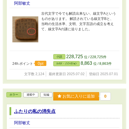
阿部敏丈
療法のリズミック・イントネーション・キュー
イングをアレンジし、自分なりの方法で言語聴
古代文字で今でも解読出来ない、線文字Aという
覚士として25年間働いてきました。 これは、そ
ものがあります。 解読されている線文字Bと、
の25年の経験と2026年に入院患者となった経験
当時の生活水準、文明、文字言語の成立を考え
を通して、後輩たちに伝えたいことを書いた記
て、線文字Aの謎に迫りました。
録です。
228,725
小説
位 / 228,725件
8,863
0pt
24h.ポイント
位 / 8,863件
ｴｯｾｲ・ﾉﾝﾌｨｸｼｮﾝ
文字数 2,124
最終更新日 2025.07.02
登録日 2025.07.01
ホラー
連載中
短編
お気に入りに追加
0
ふたりの私の消失点
阿部敏丈