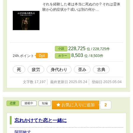
それを経験した者は本当に死ぬのか? それは霊体
験か心的症状か? 或いは別の何か…
228,725
小説
位 / 228,725件
8,503
0pt
24h.ポイント
位 / 8,503件
ホラー
死
疲労
身代わり
歪み
古典
文字数 17,197
最終更新日 2025.05.24
登録日 2025.05.04
恋愛
連載中
短編
お気に入りに追加
2
忘れかけてた恋と一緒に
阿部敏丈