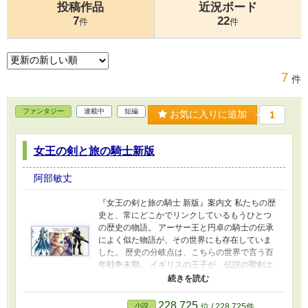
投稿作品
近況ボード
7
22
件
件
7
件
ファンタジー
連載中
短編
お気に入りに追加
1
女王の剣と旅の騎士新版
阿部敏丈
『女王の剣と旅の騎士 新版』案内文 私たちの歴
史と、常にどこかでリンクしているもうひとつ
の歴史の物語。 アーサー王と円卓の騎士の伝承
によく似た物語が、その世界にも存在していま
した。 歴史の分岐点は、こちらの世界で言う百
年戦争末期。 イギリスの王子が、伝説の聖剣エ
クスカリバーを発掘した。 これが史実として、
その世界で起きた出来事でした。 その瞬間か
ら、共通していたはずの歴史は大きく分岐して
228,725
小説
位 / 228,725件