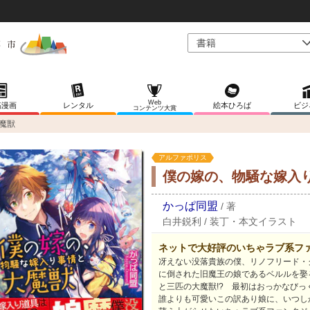
Web
稿漫画
レンタル
絵本ひろば
ビジ
コンテンツ大賞
魔獣
アルファポリス
僕の嫁の、物騒な嫁入
かっぱ同盟
/
著
白井鋭利
/
装丁・本文イラスト
ネットで大好評のいちゃラブ系フ
冴えない没落貴族の僕、リノフリード・
に倒された旧魔王の娘であるベルルを娶
と三匹の大魔獣!? 最初はおっかなび
誰よりも可愛いこの訳あり娘に、いつし