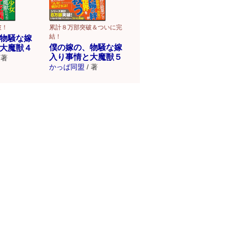
累計８万部突破＆ついに完
破！
結！
物騒な嫁
僕の嫁の、物騒な嫁
大魔獣４
入り事情と大魔獣５
著
かっぱ同盟
/
著