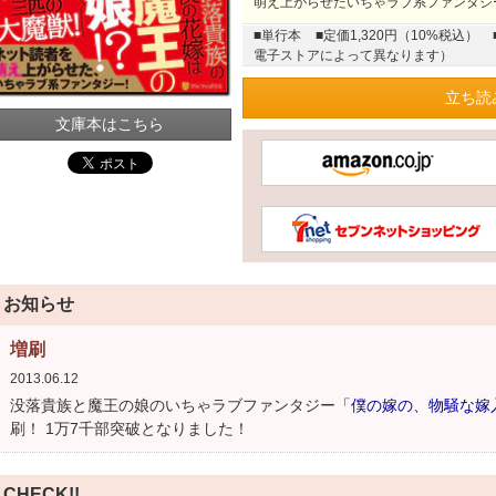
萌え上がらせたいちゃラブ系ファンタジ
■単行本
■定価1,320円（10%税込）
電子ストアによって異なります）
立ち読
文庫本はこちら
お知らせ
増刷
2013.06.12
没落貴族と魔王の娘のいちゃラブファンタジー
「僕の嫁の、物騒な嫁
刷！ 1万7千部突破となりました！
CHECK!!