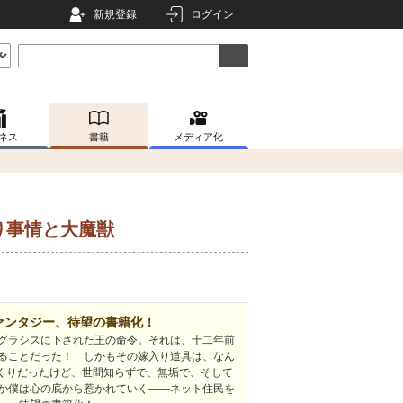
新規登録
ログイン
ネス
書籍
メディア化
り事情と大魔獣
ァンタジー、待望の書籍化！
グラシスに下された王の命令。それは、十二年前
ることだった！ しかもその嫁入り道具は、なん
っくりだったけど、世間知らずで、無垢で、そして
か僕は心の底から惹かれていく――ネット住民を