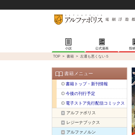
小説
公式漫画
投
TOP
>
書籍
>
左遷も悪くない５
書籍メニュー
書籍トップ・新刊情報
今後の刊行予定
電子ストア先行配信コミックス
アルファポリス
レジーナブックス
アルファノルン