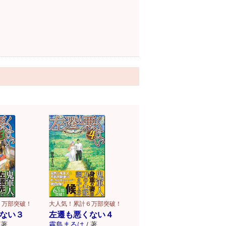
５万部突破！
大人気！累計６万部突破！
ない３
左遷も悪くない４
著
霧島まるは
/
著