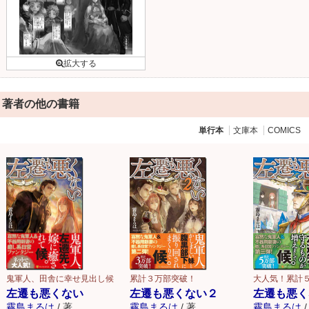
著者の他の書籍
単行本
文庫本
COMICS
鬼軍人、田舎に幸せ見出し候
累計３万部突破！
大人気！累計
左遷も悪くない
左遷も悪くない２
左遷も悪く
霧島まるは
/
著
霧島まるは
/
著
霧島まるは
/