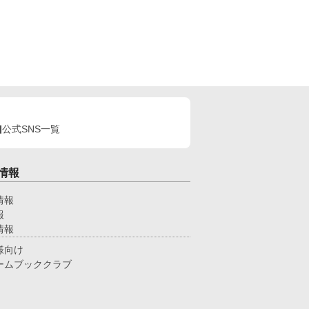
公式SNS一覧
情報
情報
報
情報
様向け
ームブッククラブ