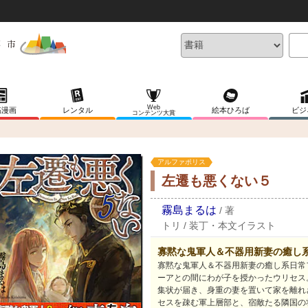
Web
稿漫画
レンタル
絵本ひろば
ビジ
コンテンツ大賞
アルファポリス
左遷も悪くない５
霧島まるは
/
著
トリ
/
装丁・本文イラスト
寡黙な鬼軍人＆不器用新妻の癒し
寡黙な鬼軍人＆不器用新妻の癒し系日常
ーアとの間にわが子を授かったウリセス
集状が届き、身重の妻を置いて家を離れ
セスを疎む軍上層部と、宿敵たる隣国の