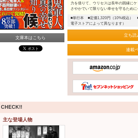
力を借りて、ウリセスは長年の因縁にケ
さやかでいて限りない幸せを守るために
■単行本
■定価1,320円（10%税込）
電子ストアによって異なります）
立ち読
文庫本はこちら
連載
CHECK!!
主な登場人物