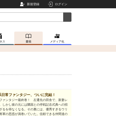
新規登録
ログイン
ネス
書籍
メディア化
系日常ファンタジー、ついに完結！
ファンタジー最終巻！ 左遷先の田舎で、新妻レ
。しかし彼の元には隣国との停戦記念式典への招
ざるを得なくなる。その裏には、優秀すぎるウリ
将軍の思惑が渦巻いていた。信頼できる仲間達の