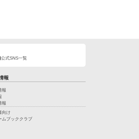
公式SNS一覧
情報
情報
報
情報
様向け
ームブッククラブ