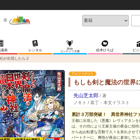
Web
稿漫画
レンタル
絵本ひろば
ビジ
コンテンツ大賞
社が出現したら２
アルファポリス
もしも剣と魔法の世界
先山芝太郎
/
著
ノキト
/
装丁・本文イラスト
累計３万部突破！ 異世界神社フ
王都に出現した《悪魔》レヴィアタンを
は、その功により王家主催の夜会に招待
からぬお転婆な言動で人々を呆れさせて
パートナーに、爽悟が夜会に参加してい