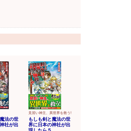
！
見習い神主、異世界を救う!
魔法の世
もしも剣と魔法の世
神社が出
界に日本の神社が出
現したら５