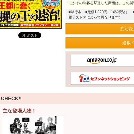
にかその刺客を撃退した爽悟は、この襲
■単行本
■定価1,320円（10%税込）
電子ストアによって異なります）
立ち読
連載
CHECK!!
主な登場人物！