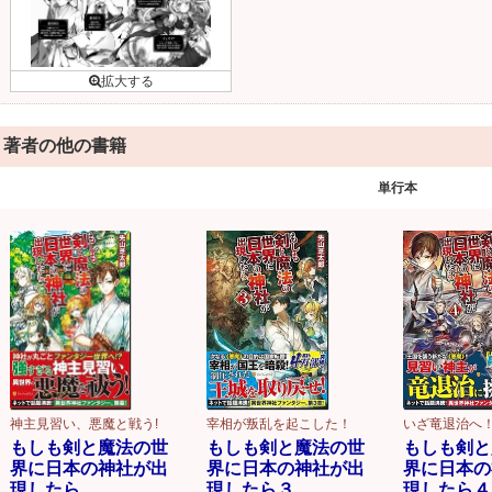
著者の他の書籍
単行本
神主見習い、悪魔と戦う!
宰相が叛乱を起こした！
いざ竜退治へ
もしも剣と魔法の世
もしも剣と魔法の世
もしも剣と
界に日本の神社が出
界に日本の神社が出
界に日本の
現したら
現したら３
現したら４