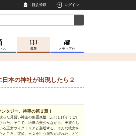
新規登録
ログイン
ネス
書籍
メディア化
に日本の神社が出現したら２
ァンタジー、待望の第２章！
祓った見習い神主の藤重爽悟（ふじしげそうご）
された。そこで、絶世の美少女ながら、王族らし
いる王女ヴィクトリアと邂逅する。そんな彼女を
たところ、突如、王女を狙う刺客が現れた。どう