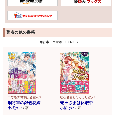
著者の他の書籍
単行本
文庫本
COMICS
コワモテ将軍は愛妻家!?
初心者妻とたっぷり蜜月!
鋼将軍の銀色花嫁
蛇王さまは休暇中
小桜けい
/
著
小桜けい
/
著