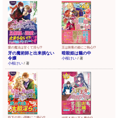
愛の魔法は甘くて淫ら!?
王は刺客の姫にご執心!?
牙の魔術師と出来損ない
暗殺姫は籠の中
令嬢
小桜けい
/
著
小桜けい
/
著
臣下の甘い調教にご用心!?
頑張る姿に王も夢中!?