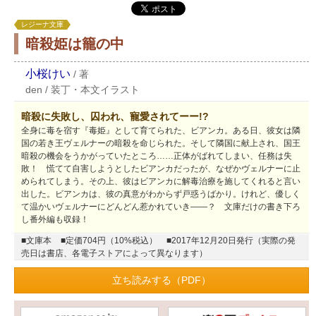
レジーナ文庫
暗殺姫は籠の中
小桜けい
/
著
den
/
装丁・本文イラスト
暗殺に失敗し、囚われ、寵愛されてーー!?
全身に毒を宿す『毒姫』として育てられた、ビアンカ。ある日、彼女は隣
国の若き王ヴェルナーの暗殺を命じられた。そして隣国に献上され、国王
暗殺の機会をうかがっていたところ……正体がばれてしまい、任務は失
敗！ 慌てて自害しようとしたビアンカだったが、なぜかヴェルナーに止
められてしまう。その上、彼はビアンカに解毒治療を施してくれると言い
出した。ビアンカは、彼の真意がわからず戸惑うばかり。けれど、優しく
て温かいヴェルナーにどんどん惹かれていき――？ 文庫だけの書き下ろ
し番外編も収録！
■文庫本
■定価704円（10%税込）
■2017年12月20日発行（実際の発
売日は書店、各電子ストアによって異なります）
立ち読みする（PDF）