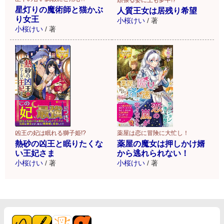
星灯りの魔術師と猫かぶ
人質王女は居残り希望
り女王
小桜けい
/
著
小桜けい
/
著
薬屋は恋に冒険に大忙し！
凶王の妃は眠れる獅子姫!?
薬屋の魔女は押しかけ婿
熱砂の凶王と眠りたくな
から逃れられない！
い王妃さま
小桜けい
/
著
小桜けい
/
著