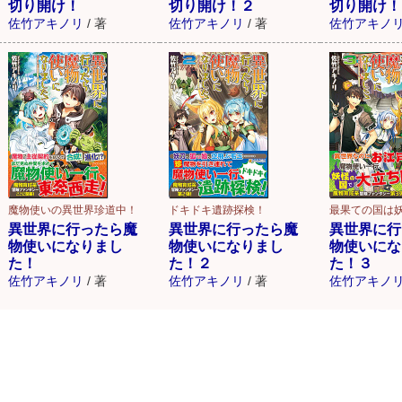
切り開け！
切り開け！２
切り開け！
佐竹アキノリ
/
著
佐竹アキノリ
/
著
佐竹アキノ
魔物使いの異世界珍道中！
ドキドキ遺跡探検！
最果ての国は妖
異世界に行ったら魔
異世界に行ったら魔
異世界に行
物使いになりまし
物使いになりまし
物使いにな
た！
た！２
た！３
佐竹アキノリ
/
著
佐竹アキノリ
/
著
佐竹アキノ