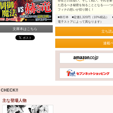
存在との出会い、そして戦い。それを乗
た恐るべき秘密を知ることとなる――つ
フィナの想いが切り開く！
■単行本
■定価1,320円（10%税込）
電子ストアによって異なります）
文庫本はこちら
立ち読
連載
CHECK!!
主な登場人物