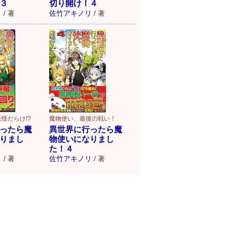
３
切り開け！４
リ
/
著
佐竹アキノリ
/
著
怪だらけ!?
魔物使い、最後の戦い！
ったら魔
異世界に行ったら魔
りまし
物使いになりまし
た！４
リ
/
著
佐竹アキノリ
/
著