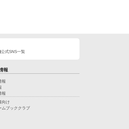
公式SNS一覧
情報
情報
報
情報
様向け
ームブッククラブ