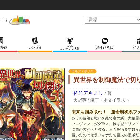
Web
稿漫画
レンタル
絵本ひろば
ビジ
コンテンツ大賞
アルファポリス
異世界を制御魔法で切
佐竹アキノリ
/
著
天野英
/
装丁・本文イラスト
未来を掴み取れ！ 運命制御系フ
多くの冒険と戦いを経て竜の鱗、大精霊
いエヴァン・ダグラス。彼は盟主リンド
に西の大陸へと渡る。人々を悩ます数々
着いたのはセラフィナたち亜人の聖域だ