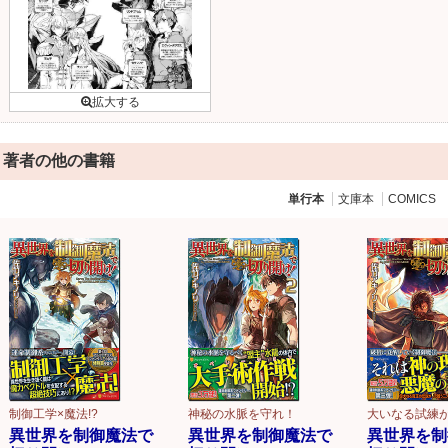
著者の他の書籍
単行本
文庫本
COMICS
制御工学×魔法!?
神秘の水脈を守れ！
大いなる試練
異世界を制御魔法で
異世界を制御魔法で
異世界を制