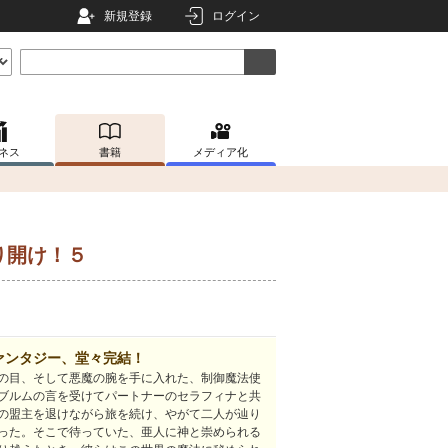
新規登録
ログイン
ネス
書籍
メディア化
り開け！５
ァンタジー、堂々完結！
の目、そして悪魔の腕を手に入れた、制御魔法使
ブルムの言を受けてパートナーのセラフィナと共
の盟主を退けながら旅を続け、やがて二人が辿り
った。そこで待っていた、亜人に神と崇められる