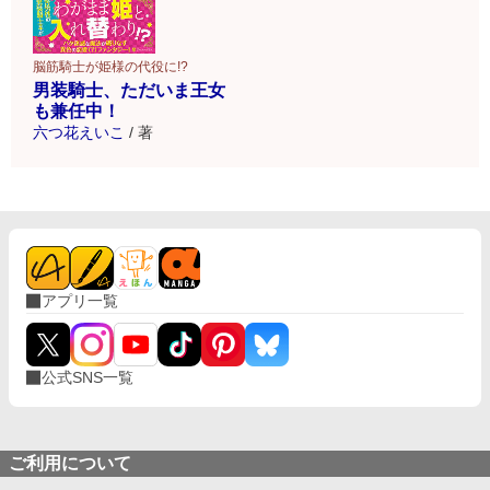
脳筋騎士が姫様の代役に!?
男装騎士、ただいま王女
も兼任中！
六つ花えいこ
/
著
アプリ一覧
公式SNS一覧
ご利用について