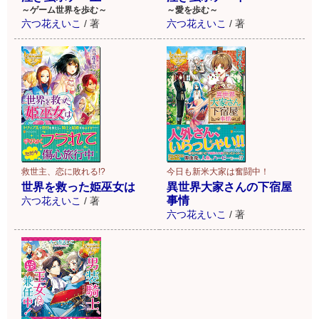
～ゲーム世界を歩む～
～愛を歩む～
六つ花えいこ
/
著
六つ花えいこ
/
著
救世主、恋に敗れる!?
今日も新米大家は奮闘中！
世界を救った姫巫女は
異世界大家さんの下宿屋
事情
六つ花えいこ
/
著
六つ花えいこ
/
著