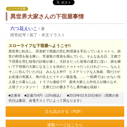
レジーナ文庫
異世界大家さんの下宿屋事情
六つ花えいこ
/
著
雨壱絵穹
/
装丁・本文イラスト
スローライフな下宿屋へようこそ!!
異世界に転生し、田舎町で両親の営む料理屋を手伝っているトゥトゥ。前
世の料理を振る舞い、常連客の胃袋を掴んでいた。そんなある日、王都で
下宿屋を営む祖母の訃報が届く。大好きだった祖母の遺言に従い、跡を継
いで下宿屋の大家になることを決めたトゥトゥだったけれど――。なんと
そこに住んでいたのは、みんな人外!? ヒステリックな人魚姫、鶏だけが
お友達の有翼人、角の生えたイケメン吸血鬼……。一筋縄ではいかない住
人達との暮らしは、トラブル連続で!? 新米大家と人外住人が織りなす、
人情ファンタジー！ 文庫だけの書き下ろし番外編も収録！
■文庫本
■定価704円（10%税込）
■2019年02月20日発行（実際の発
売日は書店、各電子ストアによって異なります）
立ち読みする（PDF）
連載ページはこちら