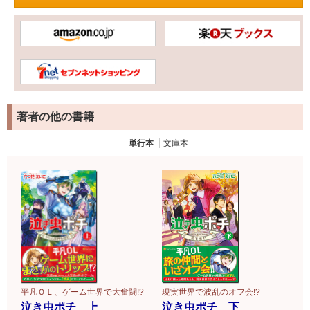
著者の他の書籍
単行本
文庫本
平凡ＯＬ、ゲーム世界で大奮闘!?
現実世界で波乱のオフ会!?
泣き虫ポチ 上
泣き虫ポチ 下