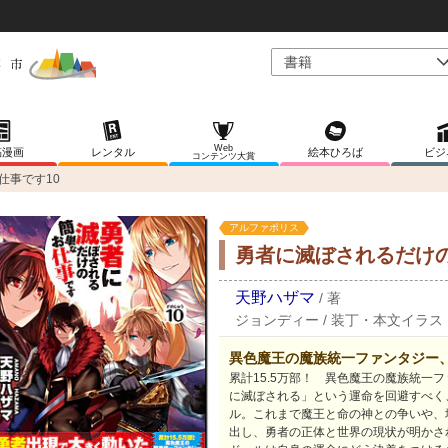
Web
稿漫画
レンタル
絵本ひろば
ビジ
コンテンツ大賞
仕事です10
アルファポリス
勇者に滅ぼされるだけの
天野ハザマ
/
著
ジョンディー
/
装丁・本文イラス
異色魔王の魔族統一ファンタジー
累計15.5万部！ 異色魔王の魔族統一
に滅ぼされる」という運命を回避すべく
ル。これまで魔王と命の神との争いや、
出し、勇者の正体と世界の現状が明かさ