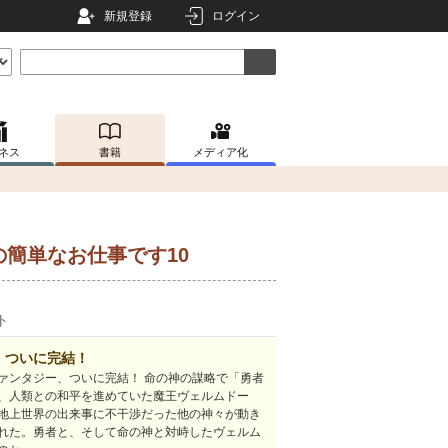
新規登録
ログイン
ネス
書籍
メディア化
簡単なお仕事です10
ト
、ついに完結！
ファンタジー、ついに完結！ 命の神の謀略で「勇者
、人類との和平を進めていた魔王ヴェルムドー
地上世界の出来事に不干渉だった他の神々が動き
れた。勇者と、そして命の神と対峙したヴェルム