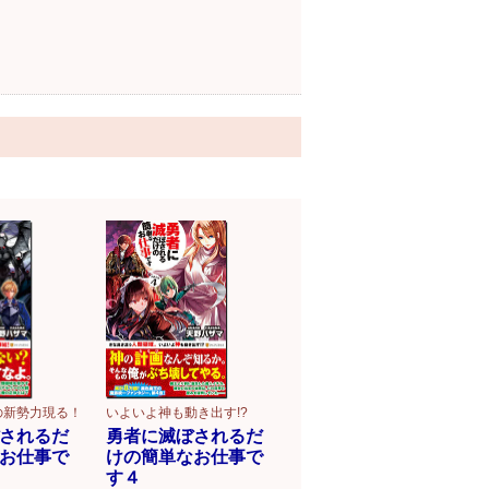
の新勢力現る！
いよいよ神も動き出す!?
されるだ
勇者に滅ぼされるだ
お仕事で
けの簡単なお仕事で
す４