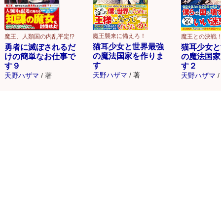
魔王襲来に備えろ！
魔王、人類国の内乱平定!?
魔王との決戦
猫耳少女と世界最強
勇者に滅ぼされるだ
猫耳少女と
の魔法国家を作りま
けの簡単なお仕事で
の魔法国家
す
す９
す２
天野ハザマ
/
著
天野ハザマ
/
著
天野ハザマ
/