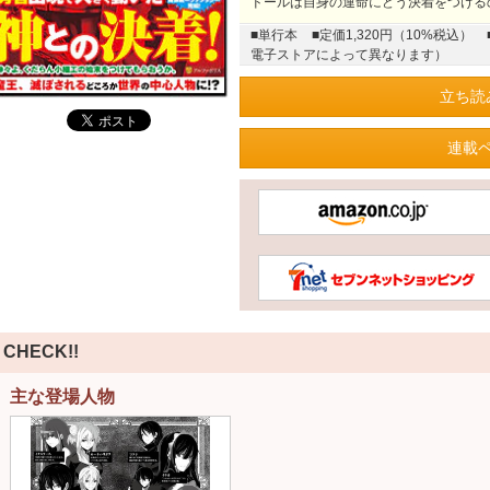
ドールは自身の運命にどう決着をつける
■単行本
■定価1,320円（10%税込）
電子ストアによって異なります）
立ち読
連載
CHECK!!
主な登場人物