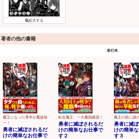
著者の他の書籍
単行本
魔王になった青年が魔族統
転生魔王、一大魔国建国！
魔王の前に謎
一！
勇者に滅ぼされるだ
勇者に滅ぼ
勇者に滅ぼされるだ
けの簡単なお仕事で
けの簡単な
けの簡単なお仕事で
す２
す３