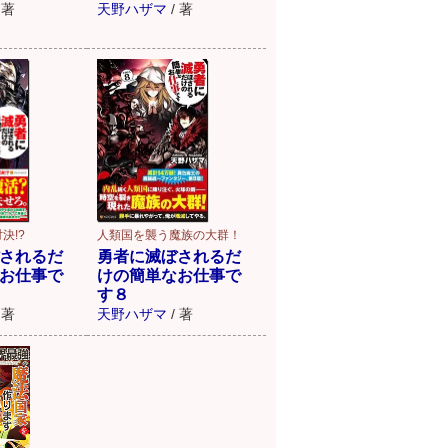
著
天野ハザマ
/
著
決!?
人類国を襲う魔族の大群！
されるだ
勇者に滅ぼされるだ
お仕事で
けの簡単なお仕事で
す８
著
天野ハザマ
/
著