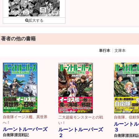
著者の他の書籍
単行本
文庫本
自衛隊イージス艦、異世界
二大超級モンスターとの戦
自衛隊、信頼失
へ！
い！
ルーントル
ルーントルーパーズ
ルーントルーパーズ
３
２
自衛隊漂流戦記
自衛隊漂流戦