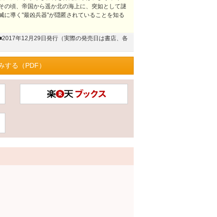
その頃、帝国から遥か北の海上に、突如として謎
滅に導く"最凶兵器"が隠匿されていることを知る
■2017年12月29日発行（実際の発売日は書店、各
みする（PDF）