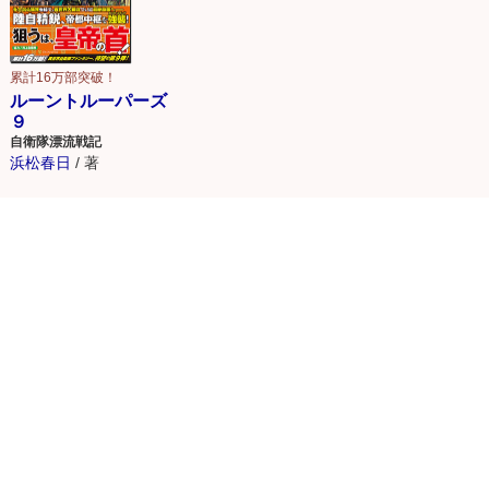
累計16万部突破！
ルーントルーパーズ
９
自衛隊漂流戦記
浜松春日
/
著