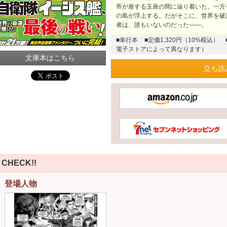
帝が座する玉座の間に辿り着いた。一方
の島が浮上する。だがそこに、世界を破
者は、誰もいないのだった――。
■単行本
■定価1,320円（10%税込）
電子ストアによって異なります）
文庫本はこちら
立ち読
CHECK!!
登場人物