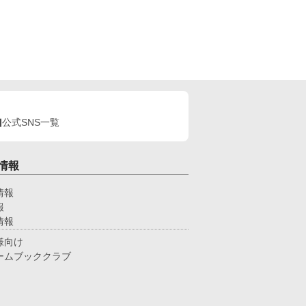
公式SNS一覧
情報
情報
報
情報
様向け
ームブッククラブ