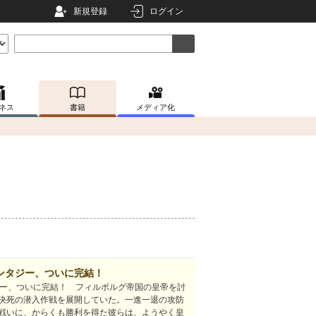
新規登録
ログイン
ネス
書籍
メディア化
ンタジー、ついに完結！
ジー、ついに完結！ フィルボルグ帝国の皇帝を討
決死の潜入作戦を展開していた。一進一退の攻防
戦いに、からくも勝利を得た彼らは、ようやく皇