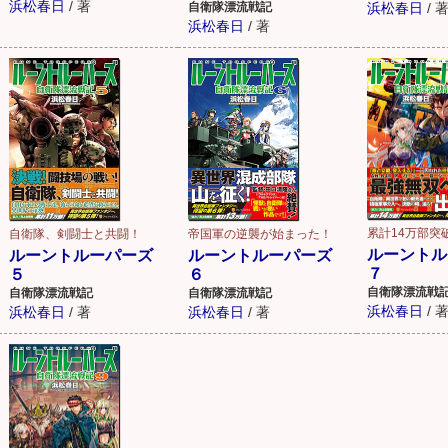
浜松春日
/
著
自衛隊漂流戦記
浜松春日
/
浜松春日
/
著
累計14万部突
自衛隊、剣闘士と共闘！
帝国軍の逆襲が始まった！
ルーントル
ルーントルーパーズ
ルーントルーパーズ
７
５
６
自衛隊漂流戦
自衛隊漂流戦記
自衛隊漂流戦記
浜松春日
/
浜松春日
/
著
浜松春日
/
著