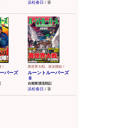
著
浜松春日
/
著
破！
異世界大戦、状況開始！
ーパーズ
ルーントルーパーズ
８
記
自衛隊漂流戦記
著
浜松春日
/
著