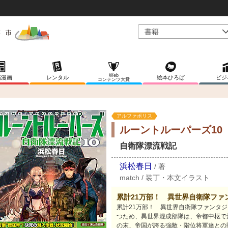
Web
稿漫画
レンタル
絵本ひろば
ビジ
コンテンツ大賞
アルファポリス
ルーントルーパーズ10
自衛隊漂流戦記
浜松春日
/
著
match
/
装丁・本文イラスト
累計21万部！ 異世界自衛隊ファ
累計21万部！ 異世界自衛隊ファンタ
つため、異世界混成部隊は、帝都中枢で
の末、帝国が誇る強敵・階位将軍達との