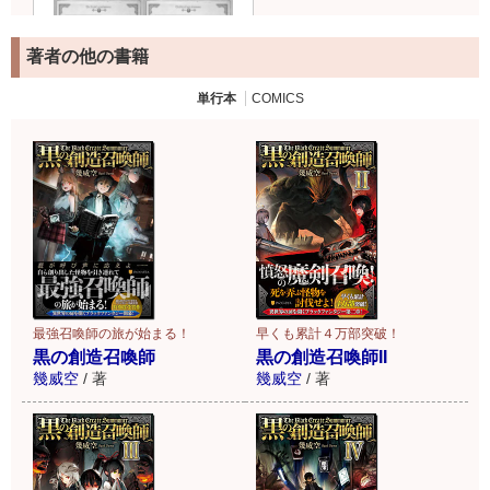
著者の他の書籍
単行本
COMICS
最強召喚師の旅が始まる！
早くも累計４万部突破！
黒の創造召喚師
黒の創造召喚師II
幾威空
/
著
幾威空
/
著