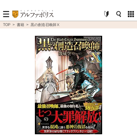
TOP
>
書籍
>
黒の創造召喚師Ⅹ