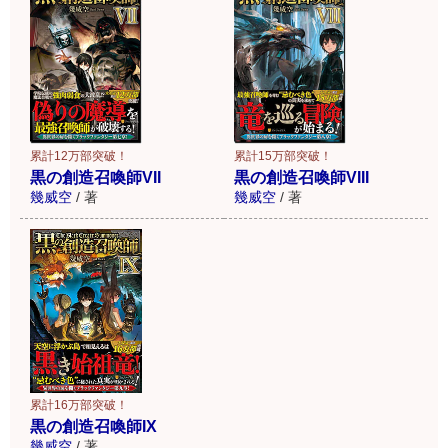
累計12万部突破！
累計15万部突破！
黒の創造召喚師VII
黒の創造召喚師VIII
幾威空
/
著
幾威空
/
著
累計16万部突破！
黒の創造召喚師IX
幾威空
/
著