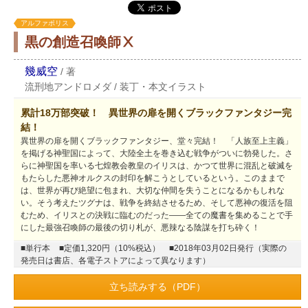
アルファポリス
黒の創造召喚師Ⅹ
幾威空
/
著
流刑地アンドロメダ
/
装丁・本文イラスト
累計18万部突破！ 異世界の扉を開くブラックファンタジー完
結！
異世界の扉を開くブラックファンタジー、堂々完結！ 「人族至上主義」
を掲げる神聖国によって、大陸全土を巻き込む戦争がついに勃発した。さ
らに神聖国を率いる七煌教会教皇のイリスは、かつて世界に混乱と破滅を
もたらした悪神オルクスの封印を解こうとしているという。このままで
は、世界が再び絶望に包まれ、大切な仲間を失うことになるかもしれな
い。そう考えたツグナは、戦争を終結させるため、そして悪神の復活を阻
むため、イリスとの決戦に臨むのだった――全ての魔書を集めることで手
にした最強召喚師の最後の切り札が、悪辣なる陰謀を打ち砕く！
■単行本
■定価1,320円（10%税込）
■2018年03月02日発行（実際の
発売日は書店、各電子ストアによって異なります）
立ち読みする（PDF）