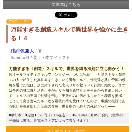
文庫本はこちら
アルファポリス
万能すぎる創造スキルで異世界を強かに生き
る！４
緋緋色兼人
/
著
SamuraiG
/
装丁・本文イラスト
万能すぎる〈創造〉スキルで、世界を縛る法則に立ち向かう！
超オールマイティスキルファンタジー、ついに完結！ 万能スキル＜創造
＞の力で転生した異世界を生きていく青年・ルイ。仲間達と共に帝国の侵
略を退けた彼は、次に封印された恋人リサを救うべく行動し始める。まず
は帝国の城に乗り込み、手がかりを知る妖精女王を皇帝から奪還。続い
て、エルフの王国で剣聖を倒し、王族のみに伝わる古からの秘密を把握。
こうして突き進んだルイ達を最後に待ち受けていたのは、事態の根源であ
る呪いを生み出した至高の存在・世界樹の化身との死闘だった――
■単行本
■定価1,320円（10%税込）
■2019年03月05日発行（実際の
発売日は書店、各電子ストアによって異なります）
立ち読みする（PDF）