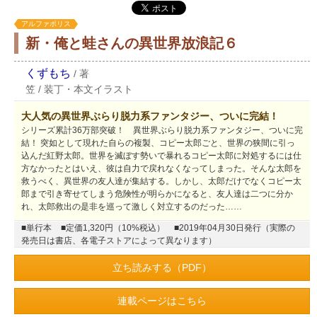
アルファポリス
新・俺と蛙さんの異世界放浪記６
くずもち
/
著
笠
/
装丁・本文イラスト
大人気の異世界ぶらり脱力系ファンタジー、ついに完結！
シリーズ累計36万部突破！ 異世界ぶらり脱力系ファンタジー、ついに完
結！ 突如として現れた自らの複製、コピー太郎ごと、世界の狭間に引っ
込んだ紅野太郎。世界を滅ぼす勢いで暴れるコピー太郎に対処するには仕
方なかったとはいえ、彼は自力で戻れなくなってしまった。そんな太郎を
救うべく、異世界の友人達が集結する。しかし、太郎だけでなくコピー太
郎まで引き寄せてしまう危険性が明らかになると、友人達は二つに分か
れ、太郎救出の是非を巡って激しく対立するのだった……
■単行本
■定価1,320円（10%税込）
■2019年04月30日発行（実際の
発売日は書店、各電子ストアによって異なります）
立ち読みする（PDF）
連載ページはこちら