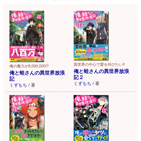
異世界の中心で愛を叫びたい!!
俺の魔力が8,000,000!?
俺と蛙さんの異世界放浪
俺と蛙さんの異世界放浪
記２
記
くずもち
/
著
くずもち
/
著