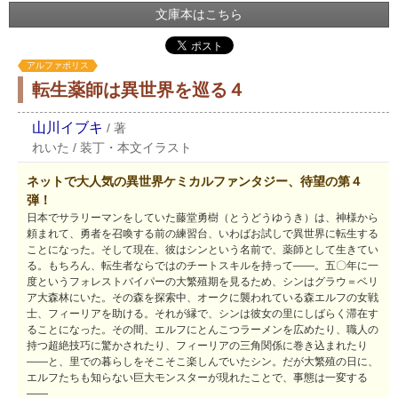
文庫本はこちら
アルファポリス
転生薬師は異世界を巡る４
山川イブキ
/
著
れいた
/
装丁・本文イラスト
ネットで大人気の異世界ケミカルファンタジー、待望の第４
弾！
日本でサラリーマンをしていた藤堂勇樹（とうどうゆうき）は、神様から
頼まれて、勇者を召喚する前の練習台、いわばお試しで異世界に転生する
ことになった。そして現在、彼はシンという名前で、薬師として生きてい
る。もちろん、転生者ならではのチートスキルを持って――。五〇年に一
度というフォレストバイパーの大繁殖期を見るため、シンはグラウ＝ベリ
ア大森林にいた。その森を探索中、オークに襲われている森エルフの女戦
士、フィーリアを助ける。それが縁で、シンは彼女の里にしばらく滞在す
ることになった。その間、エルフにとんこつラーメンを広めたり、職人の
持つ超絶技巧に驚かされたり、フィーリアの三角関係に巻き込まれたり
――と、里での暮らしをそこそこ楽しんでいたシン。だが大繁殖の日に、
エルフたちも知らない巨大モンスターが現れたことで、事態は一変する
――