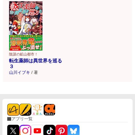
陰謀の鉱山都市！
転生薬師は異世界を巡る
３
山川イブキ
/
著
アプリ一覧