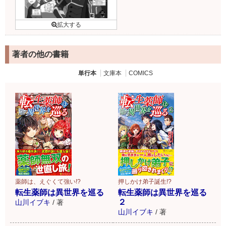
著者の他の書籍
単行本
文庫本
COMICS
薬師は、えぐくて強い!?
押しかけ弟子誕生!?
転生薬師は異世界を巡る
転生薬師は異世界を巡る
２
山川イブキ
/
著
山川イブキ
/
著