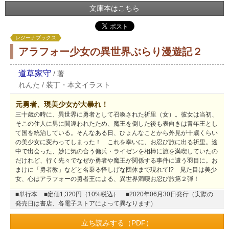
文庫本はこちら
レジーナブックス
アラフォー少女の異世界ぶらり漫遊記２
道草家守
/
著
れんた
/
装丁・本文イラスト
元勇者、現美少女が大暴れ！
三十歳の時に、異世界に勇者として召喚された祈里（女）。彼女は当初、
そこの住人に男に間違われたため、魔王を倒した後も表向きは青年王とし
て国を統治している。そんなある日、ひょんなことから外見が十歳くらい
の美少女に変わってしまった！ これを幸いに、お忍び旅に出る祈里。途
中で出会った、妙に気の合う傭兵・ライゼンを相棒に旅を満喫していたの
だけれど、行く先々でなぜか勇者や魔王が関係する事件に遭う羽目に。お
まけに「勇者教」などと名乗る怪しげな団体まで現れて!? 見た目は美少
女、心はアラフォーの勇者王による、異世界満喫お忍び旅第２弾！
■単行本
■定価1,320円（10%税込）
■2020年06月30日発行（実際の
発売日は書店、各電子ストアによって異なります）
立ち読みする（PDF）