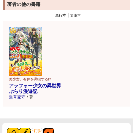
著者の他の書籍
単行本
文庫本
美少女、有休を満喫する!?
アラフォー少女の異世界
ぶらり漫遊記
道草家守
/
著