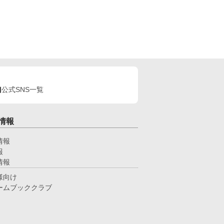
公式SNS一覧
情報
情報
報
情報
様向け
ームブッククラブ