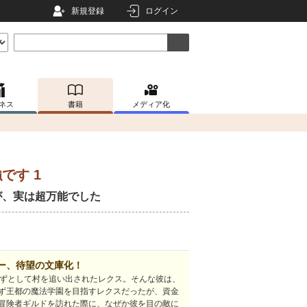
新規登録
ログイン
ネス
書籍
メディア化
です 1
が、実は超万能でした
ー、待望の文庫化！
たずとして村を追い出されたレクス。そんな彼は、
ず王都の魔法学園を目指すレクスだったが、資金
冒険者ギルドを訪れた際に、なぜか彼を目の敵に