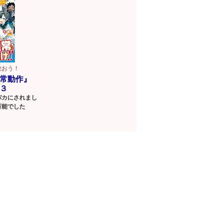
救おう！
常動作』
３
バカにされまし
万能でした