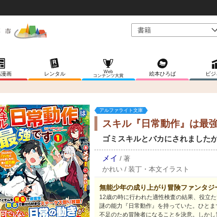
Web
稿漫画
レンタル
絵本ひろば
ビジ
コンテンツ大賞
アルファライト文庫
スキル『日常動作』は最強
ゴミスキルとバカにされました
メイ
/
著
かれい
/
装丁・本文イラスト
無能少年の成り上がり冒険ファンタジ
12歳の時に行われた適性検査の結果、役立
謎の能力『日常動作』を持っていた。ひとま
不足のため冒険者になることを決意。しかし