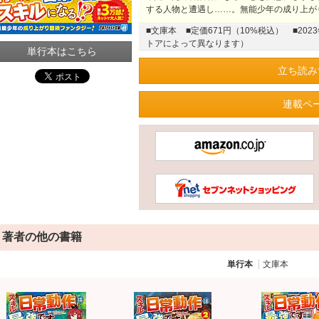
する人物と遭遇し……。無能少年の成り上が
■文庫本
■定価671円（10%税込）
■20
トアによって異なります）
単行本はこちら
立ち読み
連載ペ
著者の他の書籍
単行本
文庫本