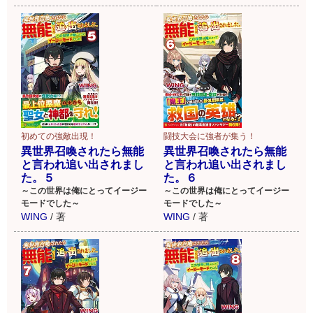
初めての強敵出現！
闘技大会に強者が集う！
異世界召喚されたら無能
異世界召喚されたら無能
と言われ追い出されまし
と言われ追い出されまし
た。５
た。６
～この世界は俺にとってイージー
～この世界は俺にとってイージー
モードでした～
モードでした～
WING
/
著
WING
/
著