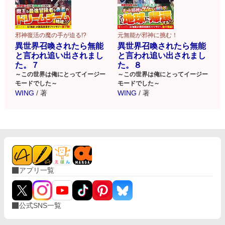
邪神復活の魔の手が迫る!?
元無能が邪神に挑む！
異世界召喚されたら無能
異世界召喚されたら無能
と言われ追い出されまし
と言われ追い出されまし
た。７
た。８
～この世界は俺にとってイージー
～この世界は俺にとってイージー
モードでした～
モードでした～
WING
/
著
WING
/
著
アプリ一覧
公式SNS一覧