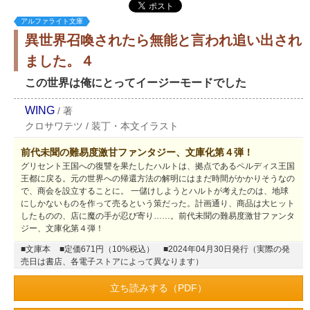
アルファライト文庫
異世界召喚されたら無能と言われ追い出され
ました。４
この世界は俺にとってイージーモードでした
WING
/
著
クロサワテツ
/
装丁・本文イラスト
前代未聞の難易度激甘ファンタジー、文庫化第４弾！
グリセント王国への復讐を果たしたハルトは、拠点であるペルディス王国
王都に戻る。元の世界への帰還方法の解明にはまだ時間がかかりそうなの
で、商会を設立することに。 一儲けしようとハルトが考えたのは、地球
にしかないものを作って売るという策だった。計画通り、商品は大ヒット
したものの、店に魔の手が忍び寄り……。前代未聞の難易度激甘ファンタ
ジー、文庫化第４弾！
■文庫本
■定価671円（10%税込）
■2024年04月30日発行（実際の発
売日は書店、各電子ストアによって異なります）
立ち読みする（PDF）