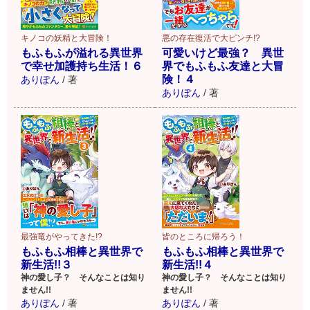
キノコの妖精と大冒険！
悪の存在復活で大ピンチ!?
もふもふが溢れる異世界
可愛いけど最強？ 異世
で幸せ加護持ち生活！６
界でもふもふ友達と大冒
険！４
ありぽん
/
著
ありぽん
/
著
最強竜がやってきた!?
皆のところに帰ろう！
もふもふ相棒と異世界で
もふもふ相棒と異世界で
新生活!!３
新生活!!４
神の愛し子？ そんなことは知り
神の愛し子？ そんなことは知り
ません!!
ません!!
ありぽん
/
著
ありぽん
/
著