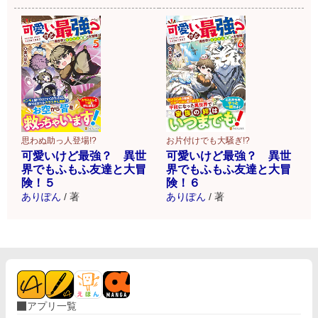
思わぬ助っ人登場!?
お片付けでも大騒ぎ!?
可愛いけど最強？ 異世
可愛いけど最強？ 異世
界でもふもふ友達と大冒
界でもふもふ友達と大冒
険！５
険！６
ありぽん
/
著
ありぽん
/
著
アプリ一覧