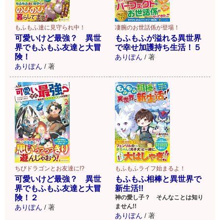
もふもふ達に見守られ中！
凄腕のお世話係が登場！
可愛いけど最強？ 異世
もふもふが溢れる異世界
界でもふもふ友達と大冒
で幸せ加護持ち生活！５
険！
ありぽん
/
著
ありぽん
/
著
ちびドラゴンとお友達に!?
もふもふライフ始まるよ！
可愛いけど最強？ 異世
もふもふ相棒と異世界で
界でもふもふ友達と大冒
新生活!!
険！２
神の愛し子？ そんなことは知り
ません!!
ありぽん
/
著
ありぽん
/
著