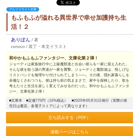
アルファライト文庫
もふもふが溢れる異世界で幸せ加護持ち生
活！２
ありぽん
/
著
conoco
/
装丁・本文イラスト
和やかもふもふファンタジー、文庫化第２弾！
ジョーディは家族旅行中に上級魔獣達と出会い彼らを一家に迎え入れた。
そんな彼を狙う謎の男達が一家を襲撃。ジョーディと魔獣達は、怪しげな
リストバンドを無理やり付けられてしまう――。その後、隠れ家暮らしを
余儀なくされつつも、彼は持ち前の気ままさで、家中を探検したり、歌を
考えたりと生活を楽しく変えてみせるのだった。和やかもふもふファンタ
ジー、文庫化第２弾！
■文庫本
■定価770円（10%税込）
■2025年05月31日発行（実際の発
売日は書店、各電子ストアによって異なります）
立ち読みする（PDF）
連載ページはこちら