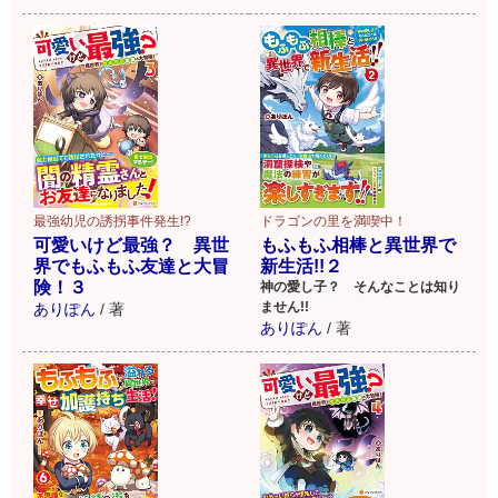
最強幼児の誘拐事件発生!?
ドラゴンの里を満喫中！
可愛いけど最強？ 異世
もふもふ相棒と異世界で
界でもふもふ友達と大冒
新生活!!２
険！３
神の愛し子？ そんなことは知り
ません!!
ありぽん
/
著
ありぽん
/
著