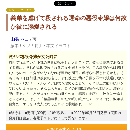
レジーナブックス
義弟を虐げて殺される運命の悪役令嬢は何故
か彼に溺愛される
山梨ネコ
/
著
藤本キシノ
/
装丁・本文イラスト
激ヤバ悪役令嬢が女公爵に
前世で読んでいた小説の世界に転生したメルティア。彼女は義弟であるロ
イを虐め、それが遠因で殺される悪役令嬢キャラだ。この環境からは逃げ
たいものの、自分がいなくなれば義弟が周囲に虐げられ殺されるかも。そ
もそもロイは前世の彼女の推し、それ以上に幼い子供を不幸な境遇に追い
やりたくない！ メルティアは彼を虐めることで、それ以上の酷い扱いを
受けないよう庇う。そんなある日、ロイの仲間に誤解から刺され、瀕死状
態に陥る。ところがロイが自分の継ぐべき「精霊」を譲り、彼女は一命を
とりとめた。そして「精霊継承」のため眠り続けたメルティアは、数年後
目覚め、すっかり大人になったロイに求婚され――!?
■単行本
■定価1,320円（10%税込）
■2022年09月05日発行（実際の
発売日は書店、各電子ストアによって異なります）
立ち読みする（PDF）