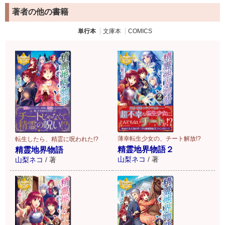
著者の他の書籍
単行本
文庫本
COMICS
薄幸転生少女の、チート解放!?
転生したら、精霊に呪われた!?
精霊地界物語２
精霊地界物語
山梨ネコ
/
著
山梨ネコ
/
著