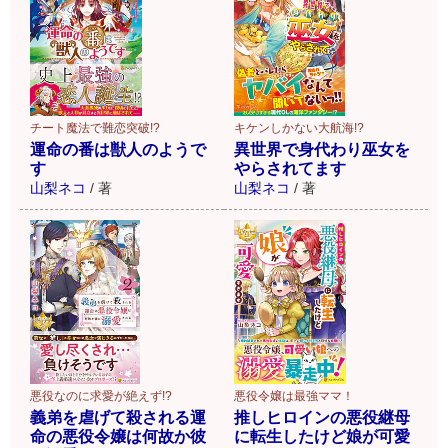
チート魔法で難恋突破!?
キケンしかない大航海!?
運命の番は獣人のようで
異世界で身代わり巫女を
す
やらされてます
山梨ネコ
/
著
山梨ネコ
/
著
悪役なのに求愛が絶えず!?
悪役令嬢は最強ママ！
義弟を虐げて殺される運
推しヒロインの悪役継母
命の悪役令嬢は何故か彼
に転生したけど娘が可愛