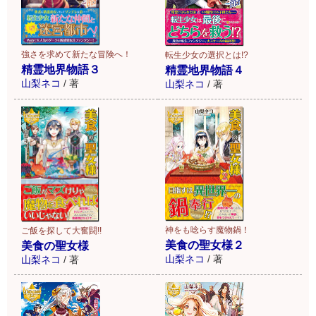
強さを求めて新たな冒険へ！
転生少女の選択とは!?
精霊地界物語３
精霊地界物語４
山梨ネコ
/
著
山梨ネコ
/
著
神をも唸らす魔物鍋！
ご飯を探して大奮闘!!
美食の聖女様２
美食の聖女様
山梨ネコ
/
著
山梨ネコ
/
著