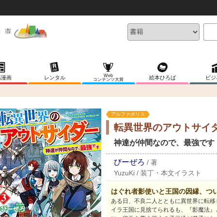
Web
稿漫画
レンタル
絵本ひろば
ビジ
コンテンツ大賞
アルファポリス
転異世界のアウトサイ
神達が仲間なので、最強です
びーぜろ
/
著
YuzuKi
/
装丁・本文イラスト
はぐれ者影使いと王国の因縁、つ
ある日、不良二人とともに異世界に転移
イラ王国に見捨てられるも、『影魔法』