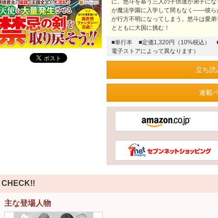
に、悠斗を慕う三人の子供達が弟子にな
が魔法学園に入学して間もなく――彼ら
が行方不明になってしまう。悠斗は愛弟
とともに大国に挑む！
■単行本
■定価1,320円（10%税込）
電子ストアによって異なります）
立ち読
連載
CHECK!!
主な登場人物