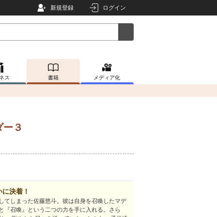
新規登録
ログイン
ネス
書籍
メディア化
ダー３
いに決着！
してしまった佐藤悠斗。彼は自身を召喚したマデ
と『召喚』という二つの力を手に入れる。さら