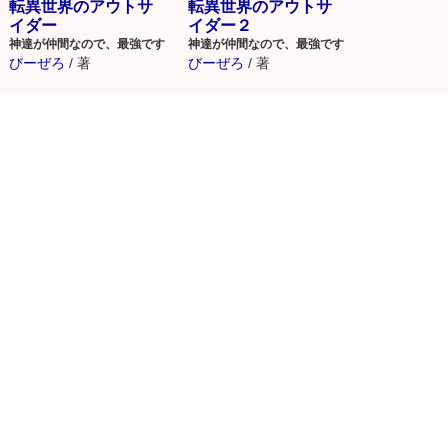
転異世界のアウトサ
転異世界のアウトサ
イダー
イダー２
神達が仲間なので、最強です
神達が仲間なので、最強です
びーぜろ
/
著
びーぜろ
/
著