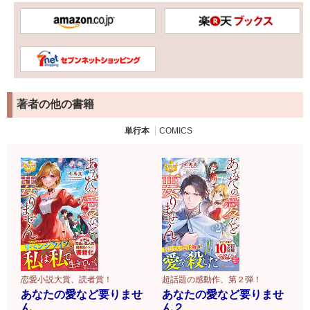
著者の他の書籍
単行本
COMICS
恋愛小説大賞、読者賞！
超話題の感動作、第２弾！
あなたの愛など要りませ
あなたの愛など要りませ
ん
ん２