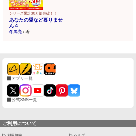
シリーズ累計30万部突破！！
あなたの愛など要りませ
ん４
冬馬亮
/
著
アプリ一覧
公式SNS一覧
ご利用について
利用規約
ヘルプ