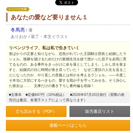
レジーナ文庫
あなたの愛など要りません１
冬馬亮
/
著
ありおか
/
装丁・本文イラスト
リベンジライフ、私は私で生きていく
形ばかりの正妻と知りながら、恋焦がれていた王国騎士団長と結婚したラ
シェル。後継を儲けるためだけの新婚生活を経て授かった息子を必死に育
てるものの、ある事件をきっかけに命を落としてしまう。しかし目を覚ま
すと、結婚式の日に時間が巻き戻っていた！ なぜ二度目の人生を送るこ
とになったのか、やり直しの意義とは何かを考えるラシェル。――今度こ
そ本当に大切にするべきもの、愛する我が子を守ってみせる。そう決心し
た彼女は…… 文庫だけの書き下ろし番外編も収録！
■文庫本
■定価847円（10%税込）
■2026年07月20日発行（実際の発
売日は書店、各電子ストアによって異なります）
立ち読みする（PDF）
連載ページはこちら