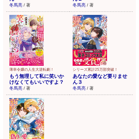
冬馬亮
/
著
冬馬亮
/
著
薄幸令嬢の人生大逆転劇！
シリーズ累計25万部突破！
もう無理して私に笑いか
あなたの愛など要りませ
けなくてもいいですよ？
ん３
冬馬亮
/
著
冬馬亮
/
著