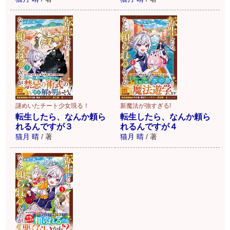
謎めいたチート少女現る！
新魔法が強すぎる!
転生したら、なんか頼ら
転生したら、なんか頼ら
れるんですが３
れるんですが４
猫月 晴
/
著
猫月 晴
/
著