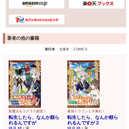
著者の他の書籍
単行本
文庫本
COMICS
新魔法をラクラク創造！
最強ドラゴンと大暴れ！
転生したら、なんか頼ら
転生したら、なんか頼ら
れるんですが
れるんですが２
猫月 晴
/
著
猫月 晴
/
著