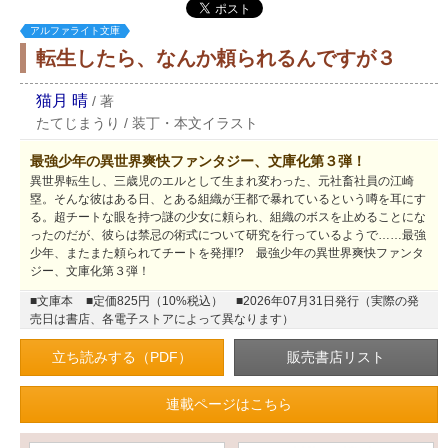
アルファライト文庫
転生したら、なんか頼られるんですが３
猫月 晴
/
著
たてじまうり
/
装丁・本文イラスト
最強少年の異世界爽快ファンタジー、文庫化第３弾！
異世界転生し、三歳児のエルとして生まれ変わった、元社畜社員の江崎
塁。そんな彼はある日、とある組織が王都で暴れているという噂を耳にす
る。超チートな眼を持つ謎の少女に頼られ、組織のボスを止めることにな
ったのだが、彼らは禁忌の術式について研究を行っているようで……最強
少年、またまた頼られてチートを発揮!? 最強少年の異世界爽快ファンタ
ジー、文庫化第３弾！
■文庫本
■定価825円（10%税込）
■2026年07月31日発行（実際の発
売日は書店、各電子ストアによって異なります）
立ち読みする（PDF）
連載ページはこちら