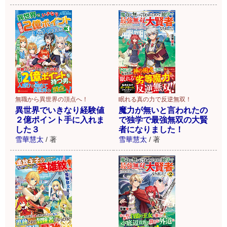
無職から異世界の頂点へ！
眠れる真の力で反逆無双！
異世界でいきなり経験値
魔力が無いと言われたの
２億ポイント手に入れま
で独学で最強無双の大賢
した３
者になりました！
雪華慧太
/
著
雪華慧太
/
著