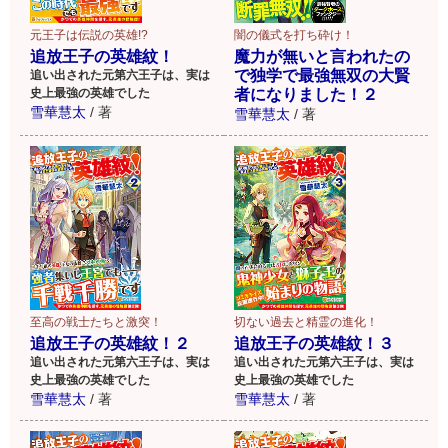
元王子は伝説の英雄!?
闇の儀式を打ち砕け！
追放王子の英雄紋！
魔力が無いと言われたの
で独学で最強無双の大賢
追い出された元第六王子は、実は
史上最強の英雄でした
者になりました！２
雪華慧太
/
著
雪華慧太
/
著
至高の戦士たちと激突！
切ない過去と精霊の進化！
追放王子の英雄紋！２
追放王子の英雄紋！３
追い出された元第六王子は、実は
追い出された元第六王子は、実は
史上最強の英雄でした
史上最強の英雄でした
雪華慧太
/
著
雪華慧太
/
著