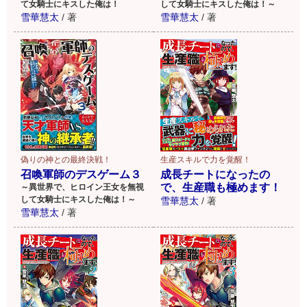
して女騎士にキスした俺は！～
て女騎士にキスした俺は！
雪華慧太
/
著
雪華慧太
/
著
偽りの神との最終決戦！
生産スキルで力を覚醒！
召喚軍師のデスゲーム３
成長チートになったの
で、生産職も極めます！
～異世界で、ヒロイン王女を無視
して女騎士にキスした俺は！～
雪華慧太
/
著
雪華慧太
/
著