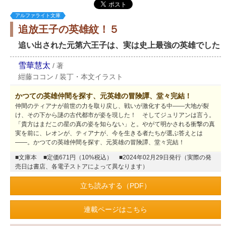
アルファライト文庫
追放王子の英雄紋！５
追い出された元第六王子は、実は史上最強の英雄でした
雪華慧太
/
著
紺藤ココン
/
装丁・本文イラスト
かつての英雄仲間を探す、元英雄の冒険譚、堂々完結！
仲間のティアナが前世の力を取り戻し、戦いが激化する中――大地が裂
け、その下から謎の古代都市が姿を現した！ そしてジュリアンは言う。
「貴方はまだこの星の真の姿を知らない」と。やがて明かされる衝撃の真
実を前に、レオンが、ティアナが、今を生きる者たちが選ぶ答えとは
――。かつての英雄仲間を探す、元英雄の冒険譚、堂々完結！
■文庫本
■定価671円（10%税込）
■2024年02月29日発行（実際の発
売日は書店、各電子ストアによって異なります）
立ち読みする（PDF）
連載ページはこちら