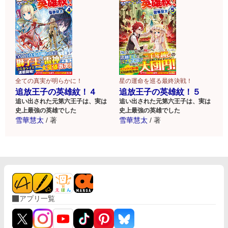
全ての真実が明らかに！
星の運命を巡る最終決戦！
追放王子の英雄紋！４
追放王子の英雄紋！５
追い出された元第六王子は、実は
追い出された元第六王子は、実は
史上最強の英雄でした
史上最強の英雄でした
雪華慧太
/
著
雪華慧太
/
著
アプリ一覧