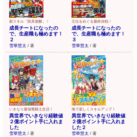
新スキル「防具覚醒」！
王位をめぐる最終決戦！
成長チートになったの
成長チートになったの
で、生産職も極めます！
で、生産職も極めます！
２
３
雪華慧太
/
著
雪華慧太
/
著
いきなり最強竜騎士生活！
海で楽しくスキルアップ！
異世界でいきなり経験値
異世界でいきなり経験値
２億ポイント手に入れま
２億ポイント手に入れま
した
した２
雪華慧太
/
著
雪華慧太
/
著