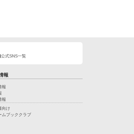
公式SNS一覧
情報
情報
報
情報
様向け
ームブッククラブ