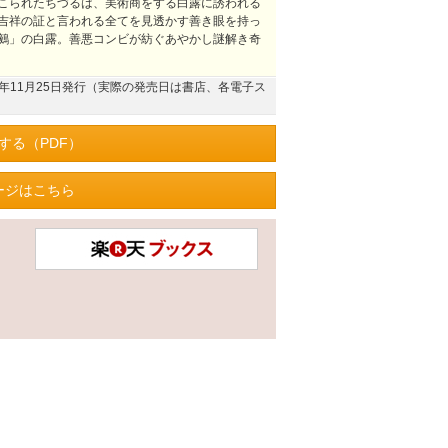
こられたちづるは、美術商をする白露に誘われる
吉祥の証と言われる全てを見透かす善き眼を持っ
鵺」の白露。善悪コンビが紡ぐあやかし謎解き奇
23年11月25日発行（実際の発売日は書店、各電子ス
する（PDF）
ージはこちら