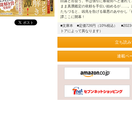
白露と出会う。半ば強引に春龍街へと連れて
まま真贋鑑定の依頼を手伝い始めるが……。
たちづると、凶兆を告げる最悪のあやかし「
譚ここに開幕！
■文庫本
■定価726円（10%税込）
■20
トアによって異なります）
立ち読み
連載ペ