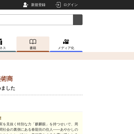
新規登録
ログイン
ネス
書籍
メディア化
美術商
めました
！
実を見抜く特別な力「麒麟眼」を持つせいで、周
間社会の裏側にある春龍街の住人――あやかしの