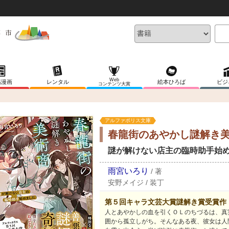
Web
稿漫画
レンタル
絵本ひろば
ビジ
コンテンツ大賞
アルファポリス文庫
春龍街のあやかし謎解き
謎が解けない店主の臨時助手始
雨宮いろり
/
著
安野メイジ
/
装丁
第５回キャラ文芸大賞謎解き賞受賞作
人とあやかしの血を引くＯＬのちづるは、真
囲から孤立しがち。そんなある夜、彼女は人