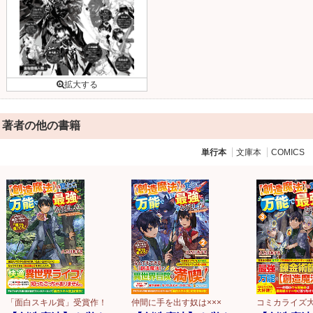
著者の他の書籍
単行本
文庫本
COMICS
「面白スキル賞」受賞作！
仲間に手を出す奴は×××
コミカライズ