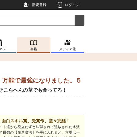
新規登録
ログイン
ネス
書籍
メディア化
、万能で最強になりました。５
そこらへんの草でも食ってろ！
「面白スキル賞」受賞作、堂々完結！
イト達から役立たずと糾弾されて追放された水沢
て最強の【創造魔法】を手に入れると、立場は一