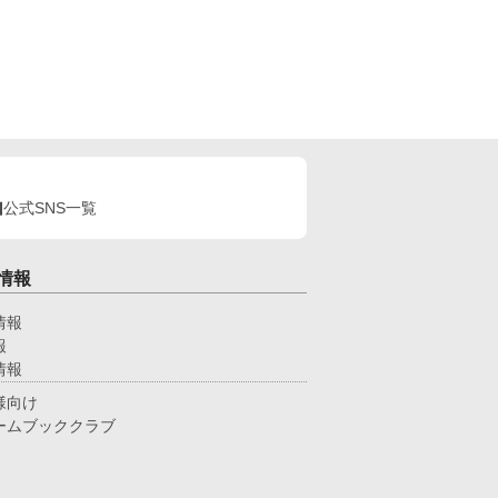
公式SNS一覧
情報
情報
報
情報
様向け
ームブッククラブ