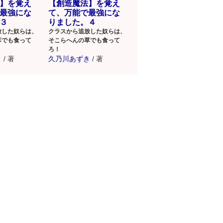
】を覚え
【創造魔法】を覚え
最強にな
て、万能で最強にな
３
りました。４
放した奴らは、
クラスから追放した奴らは、
草でも食って
そこらへんの草でも食って
ろ！
き
/
著
久乃川あずき
/
著