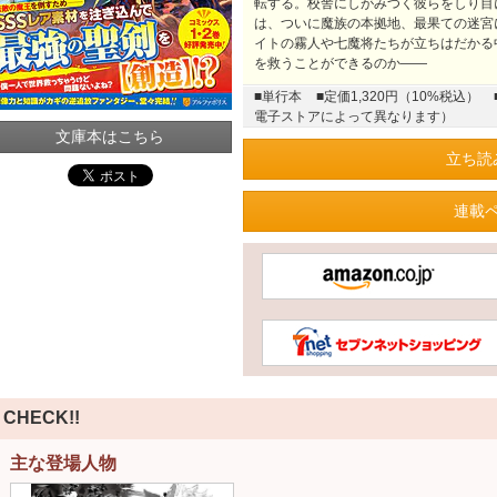
転する。校舎にしがみつく彼らをしり目
は、ついに魔族の本拠地、最果ての迷宮
イトの霧人や七魔将たちが立ちはだかる
を救うことができるのか――
■単行本
■定価1,320円（10%税込）
電子ストアによって異なります）
文庫本はこちら
立ち読
連載
CHECK!!
主な登場人物