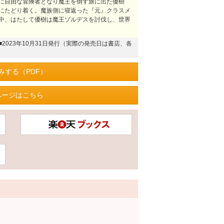
に自由な冒険者となり魔王を倒す旅に出た優樹
にたどり着く。魔族側に寝返った『元』クラスメ
中、はたして優樹は魔王ゾルデスを討伐し、世界
■2023年10月31日発行（実際の発売日は書店、各
みする（PDF）
ページはこちら