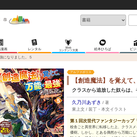
Web
稿漫画
レンタル
絵本ひろば
ビジ
コンテンツ大賞
強になりました。５
アルファポリス
【創造魔法】を覚えて
クラスから追放した奴らは、
久乃川あずき
/
著
東上文
/
装丁・本文イラスト
第１回次世代ファンタジーカップ
校舎ごと異世界に転移した上、クラスメ
優樹。しかし、とある偶然から万能にし