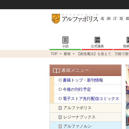
小説
公式漫画
投
TOP
>
書籍
>
【創造魔法】を覚えて、万能で最
書籍メニュー
書籍トップ・新刊情報
今後の刊行予定
電子ストア先行配信コミックス
アルファポリス
レジーナブックス
アルファノルン