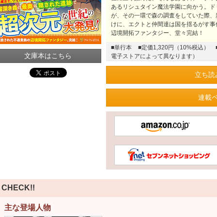
あるリシュタイン魔法学園に向かう。ド
が、その一環で森の調査をしていた際、
けに、エクトと仲間達は国を揺るがす事
辺境開拓ファンタジー、堂々完結！
■単行本
■定価1,320円（10%税込）
文庫本はこちら
電子ストアによって異なります）
立ち読
連載
CHECK!!
主な登場人物