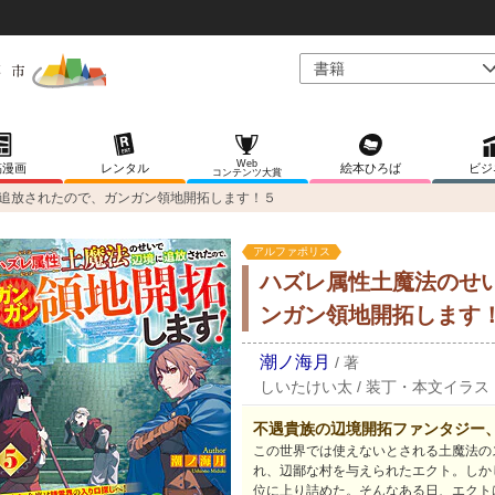
Web
稿漫画
レンタル
絵本ひろば
ビジ
コンテンツ大賞
追放されたので、ガンガン領地開拓します！５
アルファポリス
ハズレ属性土魔法のせ
ンガン領地開拓します
潮ノ海月
/
著
しいたけい太
/
装丁・本文イラス
不遇貴族の辺境開拓ファンタジー
この世界では使えないとされる土魔法の
れ、辺鄙な村を与えられたエクト。しか
位に上り詰めた。そんなある日、エクト