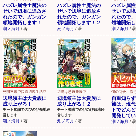
ハズレ属性土魔法の
ハズレ属性土魔法の
ハズレ属性
せいで辺境に追放さ
せいで辺境に追放さ
せいで辺境
れたので、ガンガン
れたので、ガンガン
れたので、
領地開拓します！
領地開拓します！２
領地開拓し
潮ノ海月
/
著
潮ノ海月
/
著
潮ノ海月
/
発明三昧で快適辺境生活!?
辺境は急速発展中！
僕の商会、流行
辺境領主は大貴族に
辺境領主は大貴族に
自重知らず
成り上がる！
成り上がる！２
族は、現代
トでどんど
チート知識でのびのび領地経
チート知識でのびのび領地経
営します
営します
開発してい
潮ノ海月
/
著
潮ノ海月
/
著
潮ノ海月
/