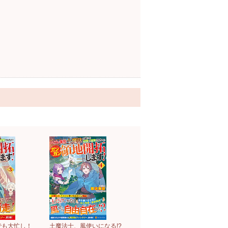
でも大忙し！
土魔法士、風使いになる!?