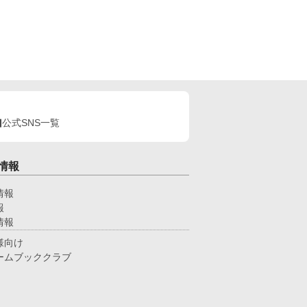
公式SNS一覧
情報
情報
報
情報
様向け
ームブッククラブ