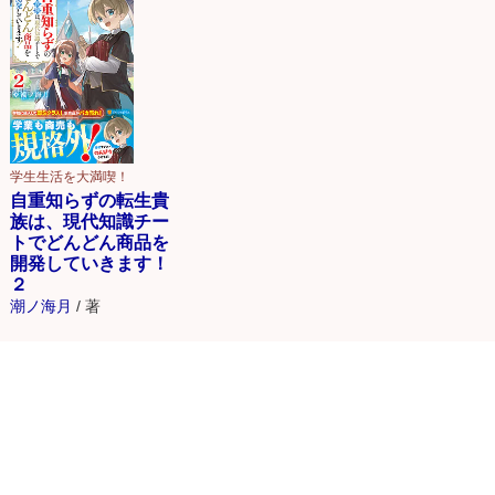
学生生活を大満喫！
自重知らずの転生貴
族は、現代知識チー
トでどんどん商品を
開発していきます！
２
潮ノ海月
/
著