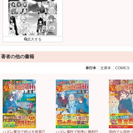
著者の他の書籍
単行本
文庫本
COMICS
ハズレ魔法で村は大発展!?
ハズレ属性で戦争に勝利!?
国内でも国外