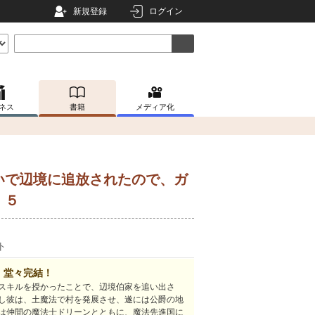
新規登録
ログイン
ネス
書籍
メディア化
いで辺境に追放されたので、ガ
！５
ト
、堂々完結！
スキルを授かったことで、辺境伯家を追い出さ
し彼は、土魔法で村を発展させ、遂には公爵の地
は仲間の魔法士ドリーンとともに、魔法先進国に