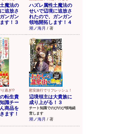
土魔法の
ハズレ属性土魔法の
に追放さ
せいで辺境に追放さ
ガンガン
れたので、ガンガン
ます！３
領地開拓します！４
著
潮ノ海月
/
著
り過ぎ!?
慰安旅行でリフレッシュ！
の転生貴
辺境領主は大貴族に
知識チー
成り上がる！３
ん商品を
チート知識でのびのび領地経
きます！
営します
潮ノ海月
/
著
著