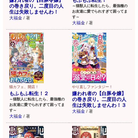
嫌われ者の【白豚令嬢】
もふもふ転生！
の巻き戻り。二度目の人
～猫獣人に転生したら、最強種の
生は失敗しませんわ！
お友達に愛でられすぎて困ってま
す～
大福金
/
著
大福金
/
著
猫カフェ、開店！
やり直しファンタジー！
もふもふ転生！２
嫌われ者の【白豚令嬢】
の巻き戻り。二度目の人
～猫獣人に転生したら、最強種の
お友達に愛でられすぎて困ってま
生は失敗しませんわ！３
す～
大福金
/
著
大福金
/
著