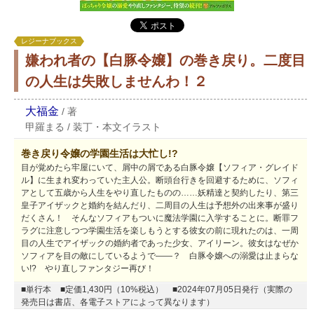
レジーナブックス
嫌われ者の【白豚令嬢】の巻き戻り。二度目
の人生は失敗しませんわ！２
大福金
/
著
甲羅まる
/
装丁・本文イラスト
巻き戻り令嬢の学園生活は大忙し!?
目が覚めたら牢屋にいて、屑中の屑である白豚令嬢【ソフィア・グレイド
ル】に生まれ変わっていた主人公。断頭台行きを回避するために、ソフィ
アとして五歳から人生をやり直したものの……妖精達と契約したり、第三
皇子アイザックと婚約を結んだり、二周目の人生は予想外の出来事が盛り
だくさん！ そんなソフィアもついに魔法学園に入学することに。断罪フ
ラグに注意しつつ学園生活を楽しもうとする彼女の前に現れたのは、一周
目の人生でアイザックの婚約者であった少女、アイリーン。彼女はなぜか
ソフィアを目の敵にしているようで――？ 白豚令嬢への溺愛は止まらな
い!? やり直しファンタジー再び！
■単行本
■定価1,430円（10%税込）
■2024年07月05日発行（実際の
発売日は書店、各電子ストアによって異なります）