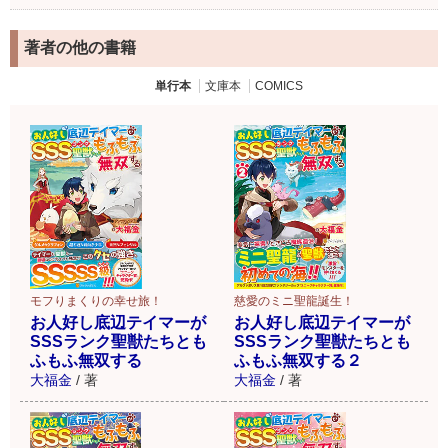
著者の他の書籍
単行本
文庫本
COMICS
慈愛のミニ聖龍誕生！
モフりまくりの幸せ旅！
お人好し底辺テイマーが
お人好し底辺テイマーが
SSSランク聖獣たちとも
SSSランク聖獣たちとも
ふもふ無双する２
ふもふ無双する
大福金
/
著
大福金
/
著