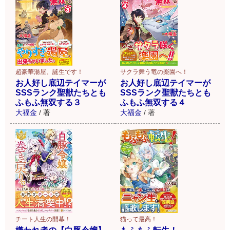
超豪華湯屋、誕生です！
サクラ舞う竜の楽園へ！
お人好し底辺テイマーが
お人好し底辺テイマーが
SSSランク聖獣たちとも
SSSランク聖獣たちとも
ふもふ無双する３
ふもふ無双する４
大福金
/
著
大福金
/
著
チート人生の開幕！
猫って最高！