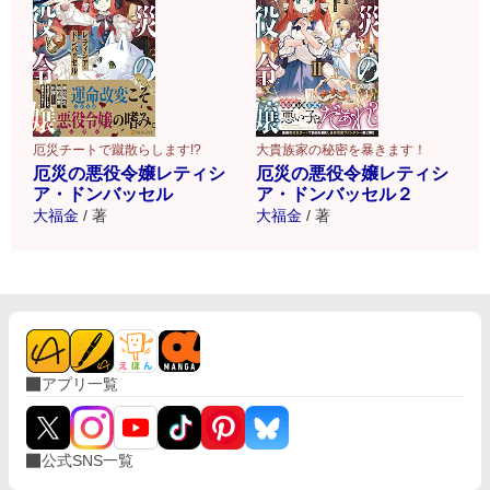
厄災チートで蹴散らします!?
大貴族家の秘密を暴きます！
厄災の悪役令嬢レティシ
厄災の悪役令嬢レティシ
ア・ドンバッセル
ア・ドンバッセル２
大福金
/
著
大福金
/
著
アプリ一覧
公式SNS一覧