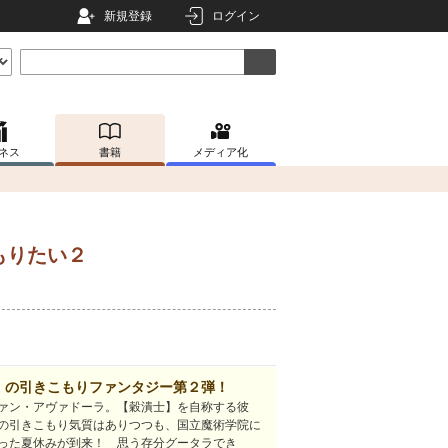
新規登録
ログイン
ネス
書籍
メディア化
もりたい２
】の引きこもりファンタジー第２弾！
ァン・アヴァドーラ。【穀潰士】を自称する彼
の引きこもり気質はありつつも、国立魔術学院に
った夏休みが到来！ 思う存分グータラでき