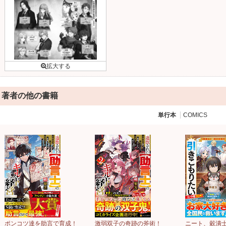
著者の他の書籍
単行本
COMICS
ポンコツ達を助言で育成！
激弱双子の奇跡の斧術！
ニート、穀潰