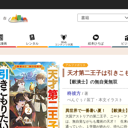
Web
稿漫画
レンタル
絵本ひろば
ビジ
コンテンツ大賞
アルファポリス
天才第二王子は引きこ
【穀潰士】の無自覚無双
柊彼方
/
著
ぺんぐぅ
/
装丁・本文イラスト
異世界で一番暑い夏！ 【穀潰士
大国アストリアの第二王子、ニート・フ
は、無自覚ながらも魔術の天才！ 生来
通っていた。１学期が終わり、待ちに待