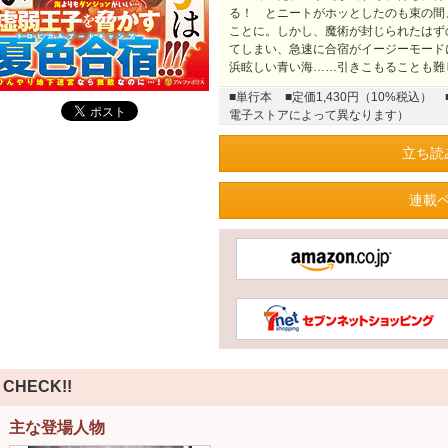
る！ とニートがホッとしたのも束の間
ことに。しかし、魔術が封じられたはず
てしまい、急速に合宿がイージーモード
浜眩しい青い海……引きこもることも難
■単行本
■定価1,430円（10%税込）
電子ストアによって異なります）
立ち読
連載
CHECK!!
主な登場人物