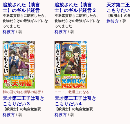
追放された【助言
追放された【助言
天才第二王
士】のギルド経営
士】のギルド経営２
こもりたい
不遇素質持ちに助言したら、
不遇素質持ちに助言したら、
【穀潰士】の
化物だらけの最強ギルドにな
化物だらけの最強ギルドにな
柊彼方
/
著
ってました
ってました
柊彼方
/
著
柊彼方
/
著
和の国で知る衝撃の秘密！
ニート、救世主になる！
天才第二王子は引き
天才第二王子は引き
こもりたい３
こもりたい４
【穀潰士】の無自覚無双
【穀潰士】の無自覚無双
柊彼方
/
著
柊彼方
/
著