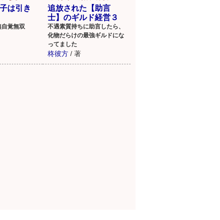
子は引き
追放された【助言
士】のギルド経営３
無自覚無双
不遇素質持ちに助言したら、
化物だらけの最強ギルドにな
ってました
柊彼方
/
著