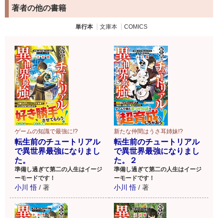
著者の他の書籍
単行本
文庫本
COMICS
ゲームの知識で最強に!?
新たな仲間はうさ耳姉妹!?
転生前のチュートリアル
転生前のチュートリアル
で異世界最強になりまし
で異世界最強になりまし
た。
た。２
準備し過ぎて第二の人生はイージ
準備し過ぎて第二の人生はイージ
ーモードです！
ーモードです！
小川 悟
/
著
小川 悟
/
著