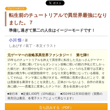
アルファポリス
転生前のチュートリアルで異世界最強になり
ました。７
準備し過ぎて第二の人生はイージーモードです！
小川 悟
/
著
しあびす
/
装丁・本文イラスト
元ゲーマーの攻略系異世界ファンタジー！ 第七弾!!
15年ものチュートリアルを終えて異世界に転生した元おっさんゲーマー・
テンマ。王都に着いてからもダンジョン攻略に呪いの館の浄化と忙しかっ
た彼だが、未だ穏やかな日々はやってこない。というのも王都では王家と
貴族の権力争いが絶賛勃発中で、かなり大変な事態になっている模様。そ
してそれは、テンマ達にも飛び火する。仲間達に危害が及んだことで、彼
は貴族達を粛清することを決意した。正体がバレないよう、自作の衣装を
身に纏い――悪魔王に変身したテンマが、悪を全員凍らせる!?
■単行本
■定価1,430円（10%税込）
■2024年12月30日発行（実際の
発売日は書店、各電子ストアによって異なります）
立ち読みする（PDF）