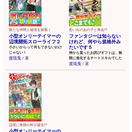
新たな仲間と秘境を探索！
思い出のあの子と再会!?
小型オンリーテイマーの
ファンタジーは知らない
辺境開拓スローライフ２
けれど、何やら規格外み
たいです５
小さいからって何もできないわけ
じゃない！
神から貰ったお詫びギフトは、無
渡琉兎
/
著
限に進化するチートスキルでした
渡琉兎
/
著
辺境に奇跡の村が誕生!?
小型オンリーテイマーの