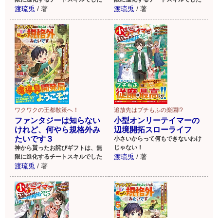
渡琉兎
/
著
渡琉兎
/
著
ワクワクの王都散策へ！
追放先はプチもふの楽園!?
ファンタジーは知らない
小型オンリーテイマーの
けれど、何やら規格外み
辺境開拓スローライフ
たいです３
小さいからって何もできないわけ
じゃない！
神から貰ったお詫びギフトは、無
渡琉兎
/
著
限に進化するチートスキルでした
渡琉兎
/
著