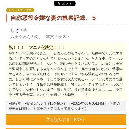
レジーナブックス
自称悪役令嬢な妻の観察記録。５
しき
/
著
八美☆わん
/
装丁・本文イラスト
祝！！！ アニメ化決定！！！
平和な日常が戻ってきた……と思ったのもつかの間、妊娠中でも元気すぎ
るバーティアのことが心配でたまらないセシルたち。そんな中、チャール
ズの兄に問題が浮上！ なんと、隠し子がたくさんいて……おまけに王宮
の派閥争いに直結するスキャンダルまで！？ 兄の後始末のため、情報集
めをするチャールズだけど、そのせいで王宮中から浮気を疑われるはめ
に。しかも噂はアンネ、そして彼女の友人であるバーティアの耳にまで届
いてしまい！？ 浮気男は鉄拳制裁！ 怒ったバーティアはチャールズだ
けでなく、なぜかセシルまで『敵』認定、接近禁止命令を出し……。ラブ
ラブ王太子夫妻にまさかの夫婦ゲンカ勃発――！？
■単行本
■定価1,430円（10%税込）
■2025年06月05日発行（実際の
発売日は書店、各電子ストアによって異なります）
立ち読みする（PDF）