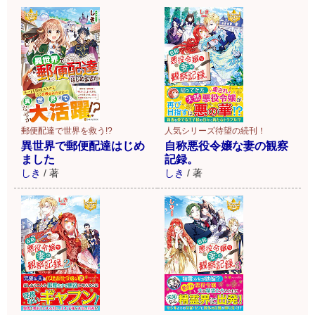
郵便配達で世界を救う!?
人気シリーズ待望の続刊！
異世界で郵便配達はじめ
自称悪役令嬢な妻の観察
ました
記録。
しき
/
著
しき
/
著