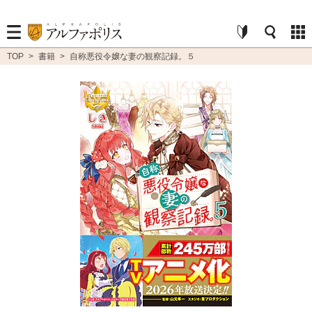
TOP
>
書籍
>
自称悪役令嬢な妻の観察記録。５