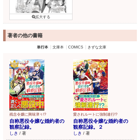
著者の他の書籍
単行本
文庫本
COMICS
きずな文庫
残念令嬢に興味津々!?
愛されルートに強制連行!?
自称悪役令嬢な婚約者の
自称悪役令嬢な婚約者の
観察記録。
観察記録。２
しき
/
著
しき
/
著