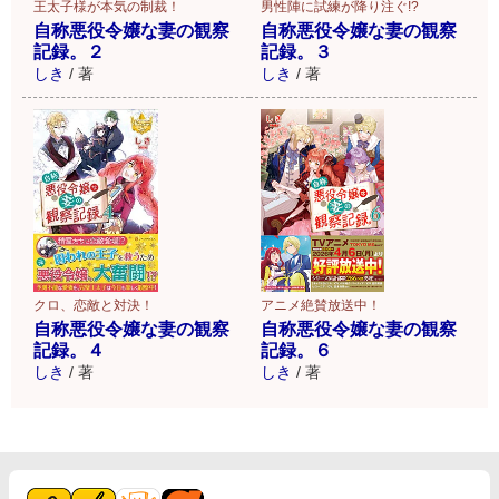
王太子様が本気の制裁！
男性陣に試練が降り注ぐ!?
自称悪役令嬢な妻の観察
自称悪役令嬢な妻の観察
記録。２
記録。３
しき
/
著
しき
/
著
クロ、恋敵と対決！
アニメ絶賛放送中！
自称悪役令嬢な妻の観察
自称悪役令嬢な妻の観察
記録。４
記録。６
しき
/
著
しき
/
著